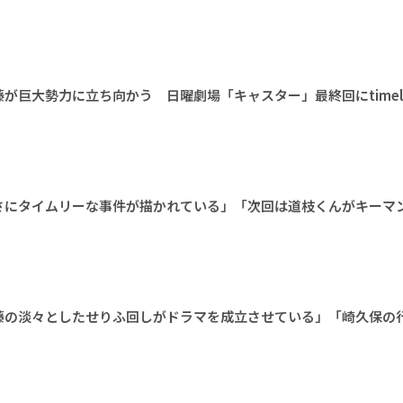
が巨大勢力に立ち向かう 日曜劇場「キャスター」最終回にtimele
さにタイムリーな事件が描かれている」「次回は道枝くんがキーマ
藤の淡々としたせりふ回しがドラマを成立させている」「崎久保の
」