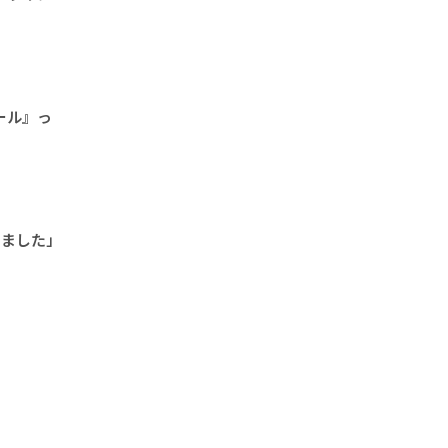
ール』っ
」
しました」