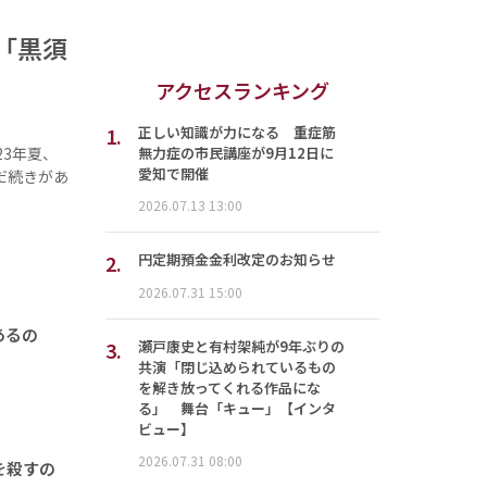
「黒須
アクセスランキング
1.
正しい知識が力になる 重症筋
無力症の市民講座が9月12日に
23年夏、
愛知で開催
だ続きがあ
2026.07.13 13:00
2.
円定期預金金利改定のお知らせ
2026.07.31 15:00
あるの
3.
瀬戸康史と有村架純が9年ぶりの
共演「閉じ込められているもの
を解き放ってくれる作品にな
る」 舞台「キュー」【インタ
ビュー】
2026.07.31 08:00
を殺すの