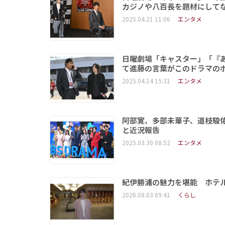
カジノや八百長を題材にして
2025.04.21 11:06
エンタメ
日曜劇場「キャスター」「『
て進藤の言葉がこのドラマの
2025.04.14 15:31
エンタメ
阿部寛、多部未華子、道枝駿
と近況報告
2025.03.30 08:52
エンタメ
紀伊勝浦の魅力を堪能 ホテ
2026.08.03 09:41
くらし