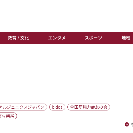
教育 / 文化
エンタメ
スポーツ
地域
経済 / ビジネス
誰もが輝いて働く社会へ
くらし
天皇杯サッカー
教育 / 文化
オートレース
エンタメ
競輪
スポーツ
ボートレース
地域
棋王戦
アルジェニクスジャパン
b.dot
全国筋無力症友の会
キーパーソン
女流本因坊戦
有村架純