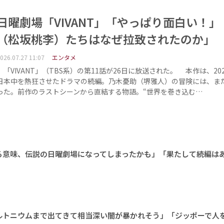
日曜劇場「VIVANT」「やっぱり面白い！」
（松坂桃李）たちはなぜ拉致されたのか」
026.07.27 11:07
エンタメ
「VIVANT」（TBS系）の第11話が26日に放送された。 本作は、20
日本中を熱狂させたドラマの続編。乃木憂助（堺雅人）の冒険には、ま
った。前作のラストシーンから直結する物語。“世界を巻き込む…
る意味、伝説の日曜劇場になってしまったかも」「果たして続編は
ルトニウムまで出てきて相当深い闇が暴かれそう」「ジッポーで人