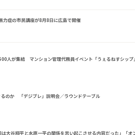
無力症の市民講座が8月8日に広島で開催
1500人が集結 マンション管理代務員イベント「うぇるねすシップ
きるのか 「デジブレ」説明会／ラウンドテーブル
回は大谷翔平と水原一平の関係を思い起こさせる内容だった」「オ