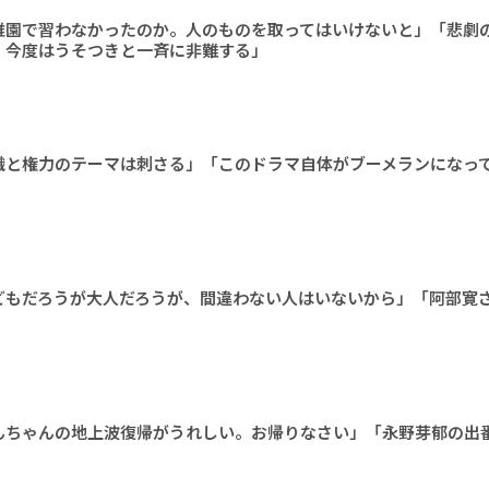
稚園で習わなかったのか。人のものを取ってはいけないと」「悲劇
、今度はうそつきと一斉に非難する」
織と権力のテーマは刺さる」「このドラマ自体がブーメランになっ
どもだろうが大人だろうが、間違わない人はいないから」「阿部寛
んちゃんの地上波復帰がうれしい。お帰りなさい」「永野芽郁の出