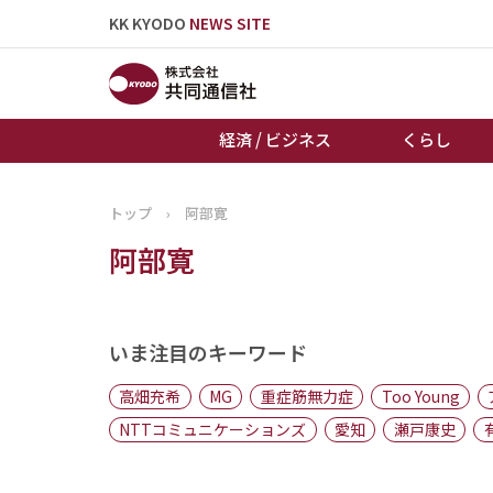
KK KYODO
NEWS SITE
経済 / ビジネス
くらし
トップ
›
阿部寛
トップページ
阿部寛
お知らせ
いま注目のキーワード
高畑充希
MG
重症筋無力症
Too Young
NTTコミュニケーションズ
愛知
瀬戸康史