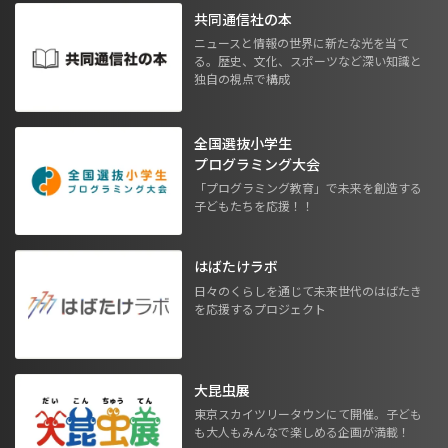
共同通信社の本
ニュースと情報の世界に新たな光を当て
る。歴史、文化、スポーツなど深い知識と
独自の視点で構成
全国選抜小学生
プログラミング大会
「プログラミング教育」で未来を創造する
子どもたちを応援！！
はばたけラボ
日々のくらしを通じて未来世代のはばたき
を応援するプロジェクト
大昆虫展
東京スカイツリータウンにて開催。子ども
も大人もみんなで楽しめる企画が満載！