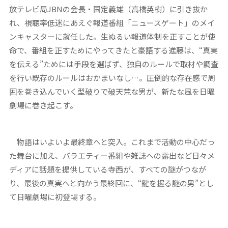
放テレビ局JBNの会長・国定義雄（高橋英樹）に引き抜か
れ、視聴率低迷にあえぐ報道番組「ニュースゲート」のメイ
ンキャスターに就任した。生ぬるい報道体制を正すことが使
命で、番組を正すためにやってきたと豪語する進藤は、“真実
を伝える”ためには手段を選ばず、独自のルールで取材や調査
を行い既存のルールはおかまいなし…。圧倒的な存在感で周
囲を巻き込んでいく型破りで破天荒な男が、新たな風を日曜
劇場に巻き起こす。
物語はいよいよ最終章へと突入。これまで活動の中心だっ
た舞台に加え、バラエティー番組や雑誌への露出など日々メ
ディアに話題を提供している寺西が、すべての謎がつなが
り、最後の真実へと向かう最終回に、“鍵を握る謎の男”とし
て日曜劇場に初登場する。