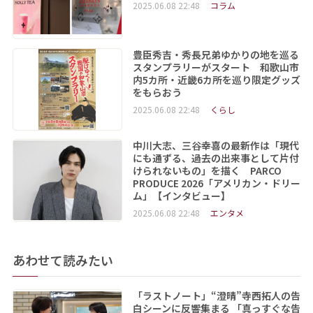
2025.06.08 22:48
コラム
豊臣秀吉・秀長兄弟ゆかりの地を巡る
スタンプラリーがスタート 和歌山市
内5カ所・近畿6カ所を巡り限定グッズ
をもらおう
2025.06.08 22:48
くらし
中川大志、三谷幸喜の最新作は「現代
にも通ずる、過去の出来事として片付
けられないもの」を描く PARCO
PRODUCE 2026「アメリカン・ドリー
ム」【インタビュー】
2025.06.08 22:48
エンタメ
あわせて読みたい
「ラストノート」“澄晴”寺西拓人の告
白シーンに反響集まる 「真っすぐな告