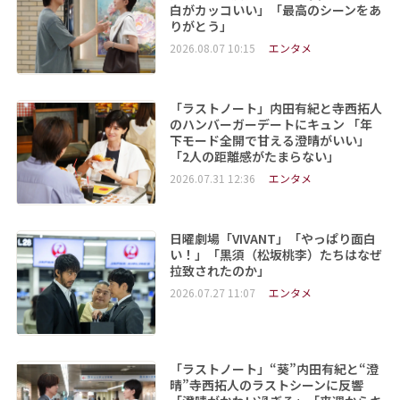
白がカッコいい」「最高のシーンをあ
りがとう」
2026.08.07 10:15
エンタメ
「ラストノート」内田有紀と寺西拓人
のハンバーガーデートにキュン 「年
下モード全開で甘える澄晴がいい」
「2人の距離感がたまらない」
2026.07.31 12:36
エンタメ
日曜劇場「VIVANT」「やっぱり面白
い！」「黒須（松坂桃李）たちはなぜ
拉致されたのか」
2026.07.27 11:07
エンタメ
「ラストノート」“葵”内田有紀と“澄
晴”寺西拓人のラストシーンに反響