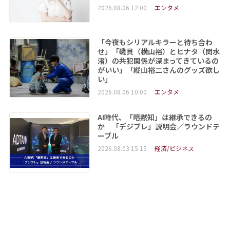
2026.08.06 12:00
エンタメ
「今夜もシリアルキラーと待ち合わ
せ」「磯貝（横山裕）とヒナタ（関水
渚）の共犯関係が深まってきているの
がいい」「縦山裕二さんのグッズ欲し
い」
2026.08.06 10:00
エンタメ
AI時代、「暗黙知」は継承できるの
か 「デジブレ」説明会／ラウンドテ
ーブル
2026.08.03 15:15
経済/ビジネス