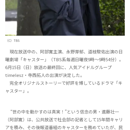
（C）TBS
現在放送中の、阿部寛主演、永野芽郁、道枝駿佑出演の日
曜劇場「キャスター」（TBS系毎週日曜夜9時～9時54分）。
6月15日（日）放送の最終回に、人気アイドルグループ
timelesz・寺西拓人の出演が決定した。
完全オリジナルストーリーで好評を博しているドラマ「キ
ャスター」。
“世の中を動かすのは真実！”という信念の男・進藤壮一
（阿部寛）は、公共放送で社会部の記者として15年間キャリ
アを積み、その後報道番組のキャスターを務めていたが、民