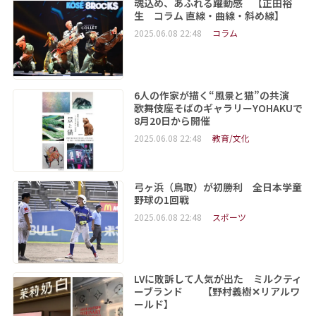
魂込め、あふれる躍動感 【正田裕
生 コラム 直線・曲線・斜め線】
2025.06.08 22:48
コラム
6人の作家が描く“風景と猫”の共演
歌舞伎座そばのギャラリーYOHAKUで
8月20日から開催
2025.06.08 22:48
教育/文化
弓ヶ浜（鳥取）が初勝利 全日本学童
野球の1回戦
2025.06.08 22:48
スポーツ
LVに敗訴して人気が出た ミルクティ
ーブランド 【野村義樹✕リアルワ
ールド】