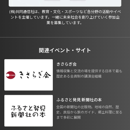
(株)共同通信社は、教育・文化・スポーツなど各分野の活動やイベ
ントを主催しています。一緒に未来社会を創り上げていく参加企
業を募集しています。
関連イベント・サイト
きさらぎ会
情報収集と交流の場を提供する日本で最も
歴史ある会員制の講演会組織
ふるさと発見 新聞社の本
全国の新聞社の出版物。地域の自然、歴
史、民俗から旅のガイド、郷土料理に至る
まで多彩に展開