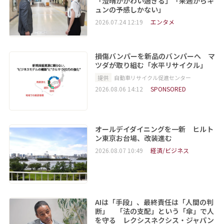
「澄晴がかわい過ぎる」「来週からキ
ュンの予感しかない」
2026.07.24 12:19
エンタメ
損傷バンパーを新品のバンパーへ マ
ツダが取り組む「水平リサイクル」
提供
自動車リサイクル促進センター
2026.08.06 14:12
SPONSORED
オールデイダイニングを一新 ヒルト
ン東京お台場、改装進む
2026.08.07 10:49
経済/ビジネス
AIは「手段」、最終責任は「人間の判
断」 「法の支配」という「傘」で人
を守る レクシスネクシス・ジャパン