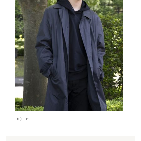
（C）TBS