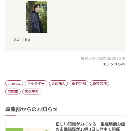
（C）TBS
最終更新: 2025.06.09 10:03
エンタメOVO
timelesz
キャスター
寺西拓人
永野芽郁
道枝駿佑
阿部寛
高橋英樹
編集部からのお知らせ
正しい知識が力になる 重症筋無力症
の市民講座が10月3日に熊本で開催