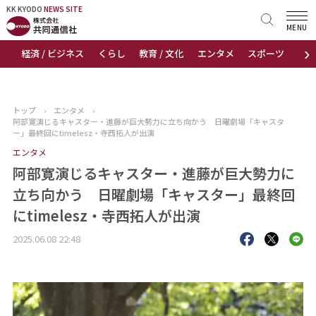
KK KYODO
KK KYODO
NEWS SITE
NEWS SITE
MENU
›
経済 / ビジネス
くらし
教育 / 文化
エンタメ
スポーツ
地
トップページ
お知らせ
トップ
›
エンタメ
›
阿部寛演じるキャスター・進藤が巨大勢力に立ち向かう 日曜劇場「キャスタ
ニュース
ー」最終回にtimelesz・寺西拓人が出演
エンタメ
おすすめコンテンツ
阿部寛演じるキャスター・進藤が巨大勢力に
立ち向かう 日曜劇場「キャスター」最終回
出版物
にtimelesz・寺西拓人が出演
会社概要
2025.06.08 22:48