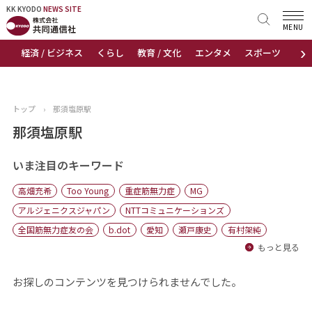
KK KYODO
KK KYODO
NEWS SITE
NEWS SITE
MENU
›
経済 / ビジネス
くらし
教育 / 文化
エンタメ
スポーツ
地
トップページ
お知らせ
トップ
›
那須塩原駅
ニュース
那須塩原駅
おすすめコンテンツ
いま注目のキーワード
高畑充希
Too Young
重症筋無力症
MG
出版物
アルジェニクスジャパン
NTTコミュニケーションズ
全国筋無力症友の会
b.dot
愛知
瀬戸康史
有村架純
会社概要
もっと見る
お探しのコンテンツを見つけられませんでした。