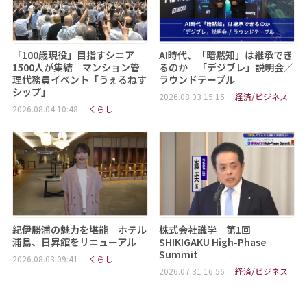
「100歳現役」目指すシニア
AI時代、「暗黙知」は継承でき
1500人が集結 マンション管
るのか 「デジブレ」説明会／
理代務員イベント「うぇるねす
ラウンドテーブル
シップ」
2026.08.03 15:15
経済/ビジネス
2026.08.04 10:48
くらし
紀伊勝浦の魅力を堪能 ホテル
株式会社識学 第1回
浦島、日昇館をリニューアル
SHIKIGAKU High-Phase
Summit
2026.08.03 09:41
くらし
2026.07.31 16:56
経済/ビジネス