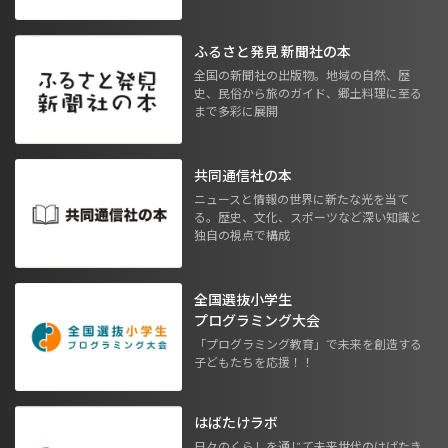
ふるさと発見 新聞社の本
全国の新聞社の出版物。地域の自然、歴
史、民俗から旅のガイド、郷土料理に至る
まで多彩に展開
共同通信社の本
ニュースと情報の世界に新たな光を当て
る。歴史、文化、スポーツなど深い知識と
独自の視点で構成
全国選抜小学生
プログラミング大会
「プログラミング教育」で未来を創造する
子どもたちを応援！！
はばたけラボ
日々のくらしを通じて未来世代のはばたき