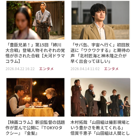
「豊臣兄弟！」第15回「姉川
「サバ缶、宇宙へ行く」初回放
大合戦」登場人物それぞれの覚
送に「ワクワクする」と期待の
悟が示された合戦【大河ドラマ
声 「北村匠海と神木隆之介が
コラム】
早く出会ってほしい」
2026.04.22 16:22
エンタメ
2026.04.14 11:02
エンタメ
【映画コラム】新旧監督の話題
木村拓哉「山田組は撮影現場と
作が並んで公開に『TOKYOタ
いう豊かさを教えてくれる」
クシー』『金髪』
倍賞千恵子「山田組は人間とし