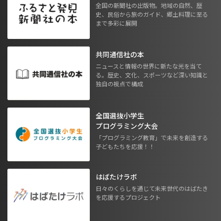
全国の新聞社の出版物。地域の自然、歴
史、民俗から旅のガイド、郷土料理に至る
まで多彩に展開
共同通信社の本
ニュースと情報の世界に新たな光を当て
る。歴史、文化、スポーツなど深い知識と
独自の視点で構成
全国選抜小学生
プログラミング大会
「プログラミング教育」で未来を創造する
子どもたちを応援！！
はばたけラボ
日々のくらしを通じて未来世代のはばたき
を応援するプロジェクト