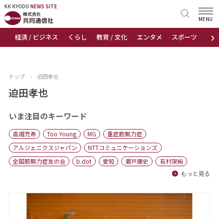
KK KYODO
KK KYODO
NEWS SITE
NEWS SITE
MENU
›
経済 / ビジネス
くらし
教育 / 文化
エンタメ
スポーツ
地
トップページ
お知らせ
トップ
›
迫田孝也
ニュース
迫田孝也
おすすめコンテンツ
いま注目のキーワード
高畑充希
Too Young
MG
重症筋無力症
出版物
アルジェニクスジャパン
NTTコミュニケーションズ
全国筋無力症友の会
b.dot
愛知
瀬戸康史
有村架純
会社概要
もっと見る