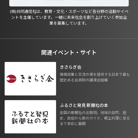
(株)共同通信社は、教育・文化・スポーツなど各分野の活動やイベ
ントを主催しています。一緒に未来社会を創り上げていく参加企
業を募集しています。
関連イベント・サイト
きさらぎ会
情報収集と交流の場を提供する日本で最も
歴史ある会員制の講演会組織
ふるさと発見 新聞社の本
全国の新聞社の出版物。地域の自然、歴
史、民俗から旅のガイド、郷土料理に至る
まで多彩に展開