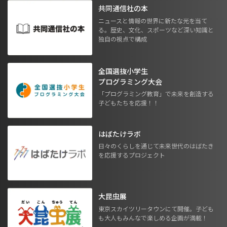
共同通信社の本
ニュースと情報の世界に新たな光を当て
る。歴史、文化、スポーツなど深い知識と
独自の視点で構成
全国選抜小学生
プログラミング大会
「プログラミング教育」で未来を創造する
子どもたちを応援！！
はばたけラボ
日々のくらしを通じて未来世代のはばたき
を応援するプロジェクト
大昆虫展
東京スカイツリータウンにて開催。子ども
も大人もみんなで楽しめる企画が満載！