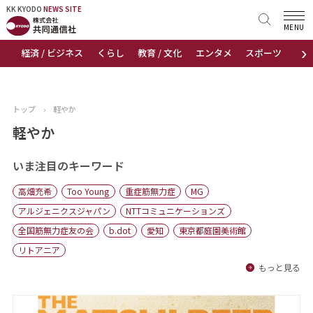
KK KYODO
KK KYODO
NEWS SITE
NEWS SITE
MENU
›
経済 / ビジネス
くらし
教育 / 文化
エンタメ
スポーツ
地
トップページ
お知らせ
トップ
›
軽やか
ニュース
軽やか
おすすめコンテンツ
いま注目のキーワード
高畑充希
Too Young
重症筋無力症
MG
出版物
アルジェニクスジャパン
NTTコミュニケーションズ
全国筋無力症友の会
b.dot
愛知
東京都庭園美術館
会社概要
リトアニア
もっと見る