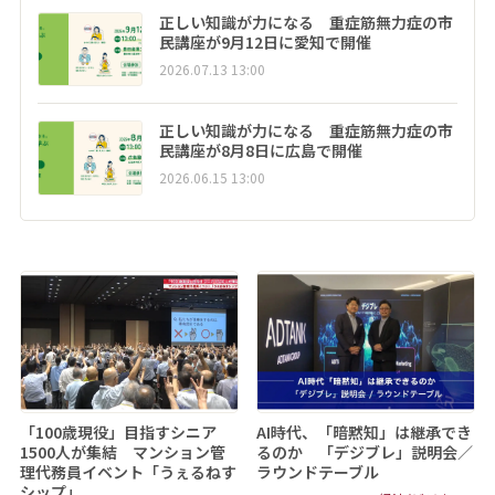
正しい知識が力になる 重症筋無力症の市
民講座が9月12日に愛知で開催
2026.07.13 13:00
正しい知識が力になる 重症筋無力症の市
民講座が8月8日に広島で開催
2026.06.15 13:00
「100歳現役」目指すシニア
AI時代、「暗黙知」は継承でき
1500人が集結 マンション管
るのか 「デジブレ」説明会／
理代務員イベント「うぇるねす
ラウンドテーブル
シップ」