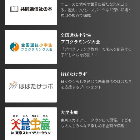
ニュースと情報の世界に新たな光を当て
る。歴史、文化、スポーツなど深い知識と
独自の視点で構成
全国選抜小学生
プログラミング大会
「プログラミング教育」で未来を創造する
子どもたちを応援！！
はばたけラボ
日々のくらしを通じて未来世代のはばたき
を応援するプロジェクト
大昆虫展
東京スカイツリータウンにて開催。子ども
も大人もみんなで楽しめる企画が満載！