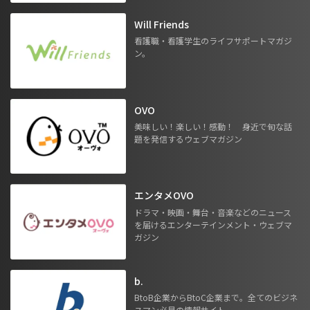
Will Friends
看護職・看護学生のライフサポートマガジ
ン。
OVO
美味しい！楽しい！感動！ 身近で旬な話
題を発信するウェブマガジン
エンタメOVO
ドラマ・映画・舞台・音楽などのニュース
を届けるエンターテインメント・ウェブマ
ガジン
b.
BtoB企業からBtoC企業まで。全てのビジネ
スマン必見の情報サイト