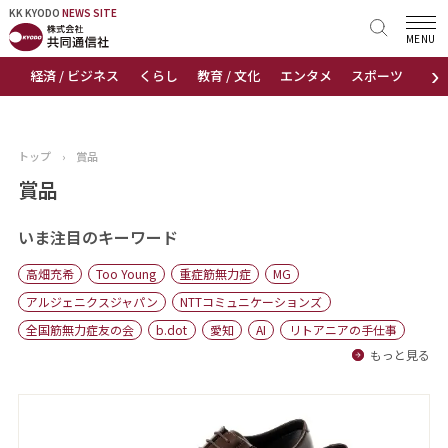
KK KYODO
KK KYODO
NEWS SITE
NEWS SITE
MENU
›
経済 / ビジネス
くらし
教育 / 文化
エンタメ
スポーツ
地
トップページ
お知らせ
トップ
›
賞品
ニュース
賞品
おすすめコンテンツ
いま注目のキーワード
高畑充希
Too Young
重症筋無力症
MG
出版物
アルジェニクスジャパン
NTTコミュニケーションズ
全国筋無力症友の会
b.dot
愛知
AI
リトアニアの手仕事
会社概要
もっと見る