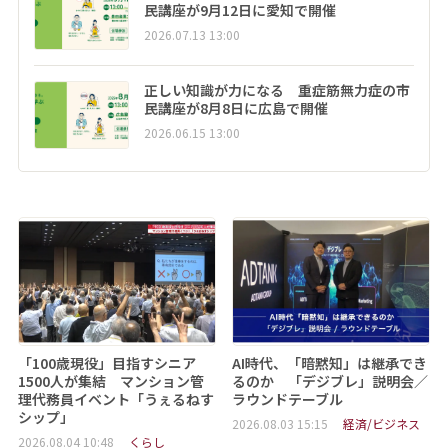
民講座が9月12日に愛知で開催
2026.07.13 13:00
正しい知識が力になる 重症筋無力症の市
民講座が8月8日に広島で開催
2026.06.15 13:00
「100歳現役」目指すシニア
AI時代、「暗黙知」は継承でき
1500人が集結 マンション管
るのか 「デジブレ」説明会／
理代務員イベント「うぇるねす
ラウンドテーブル
シップ」
2026.08.03 15:15
経済/ビジネス
2026.08.04 10:48
くらし