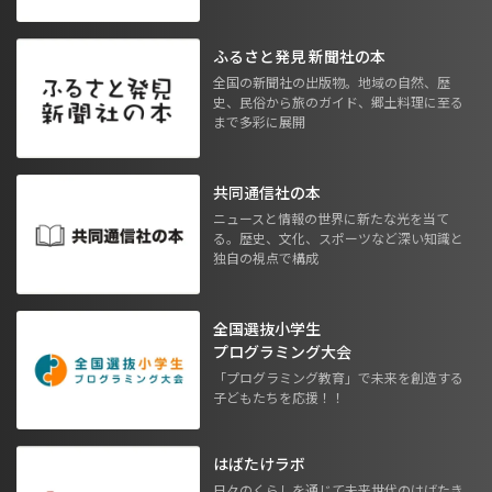
ふるさと発見 新聞社の本
全国の新聞社の出版物。地域の自然、歴
史、民俗から旅のガイド、郷土料理に至る
まで多彩に展開
共同通信社の本
ニュースと情報の世界に新たな光を当て
る。歴史、文化、スポーツなど深い知識と
独自の視点で構成
全国選抜小学生
プログラミング大会
「プログラミング教育」で未来を創造する
子どもたちを応援！！
はばたけラボ
日々のくらしを通じて未来世代のはばたき