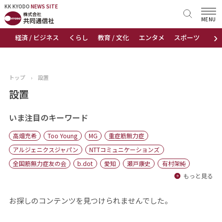
KK KYODO
KK KYODO
NEWS SITE
NEWS SITE
MENU
›
経済 / ビジネス
くらし
教育 / 文化
エンタメ
スポーツ
地
トップページ
お知らせ
トップ
›
設置
ニュース
設置
おすすめコンテンツ
いま注目のキーワード
高畑充希
Too Young
MG
重症筋無力症
出版物
アルジェニクスジャパン
NTTコミュニケーションズ
全国筋無力症友の会
b.dot
愛知
瀬戸康史
有村架純
会社概要
もっと見る
お探しのコンテンツを見つけられませんでした。