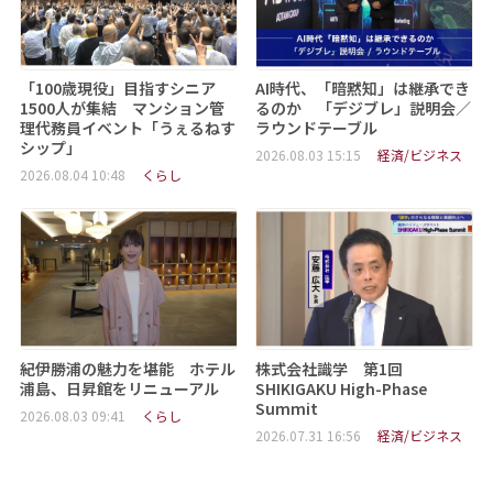
「100歳現役」目指すシニア
AI時代、「暗黙知」は継承でき
1500人が集結 マンション管
るのか 「デジブレ」説明会／
理代務員イベント「うぇるねす
ラウンドテーブル
シップ」
2026.08.03 15:15
経済/ビジネス
2026.08.04 10:48
くらし
紀伊勝浦の魅力を堪能 ホテル
株式会社識学 第1回
浦島、日昇館をリニューアル
SHIKIGAKU High-Phase
Summit
2026.08.03 09:41
くらし
2026.07.31 16:56
経済/ビジネス