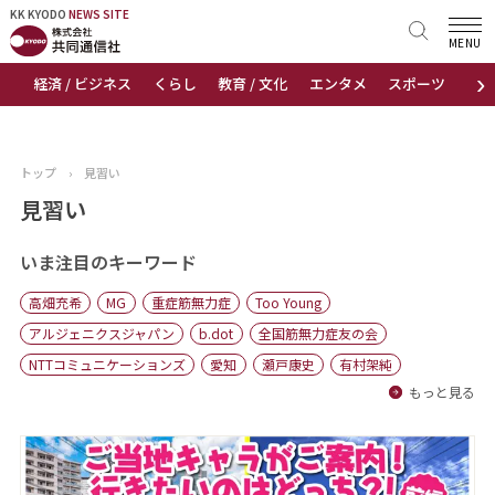
KK KYODO
KK KYODO
NEWS SITE
NEWS SITE
MENU
›
経済 / ビジネス
くらし
教育 / 文化
エンタメ
スポーツ
地
トップページ
お知らせ
トップ
›
見習い
ニュース
見習い
おすすめコンテンツ
いま注目のキーワード
高畑充希
MG
重症筋無力症
Too Young
出版物
アルジェニクスジャパン
b.dot
全国筋無力症友の会
NTTコミュニケーションズ
愛知
瀬戸康史
有村架純
会社概要
もっと見る