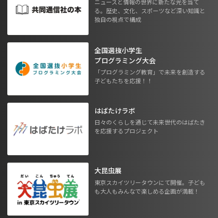
ニュースと情報の世界に新たな光を当て
る。歴史、文化、スポーツなど深い知識と
独自の視点で構成
全国選抜小学生
プログラミング大会
「プログラミング教育」で未来を創造する
子どもたちを応援！！
はばたけラボ
日々のくらしを通じて未来世代のはばたき
を応援するプロジェクト
大昆虫展
東京スカイツリータウンにて開催。子ども
も大人もみんなで楽しめる企画が満載！