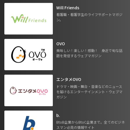
Will Friends
看護職・看護学生のライフサポートマガジ
ン。
OVO
美味しい！楽しい！感動！ 身近で旬な話
題を発信するウェブマガジン
エンタメOVO
ドラマ・映画・舞台・音楽などのニュース
を届けるエンターテインメント・ウェブマ
ガジン
b.
BtoB企業からBtoC企業まで。全てのビジネ
スマン必見の情報サイト