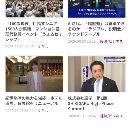
「100歳現役」目指すシニア
AI時代、「暗黙知」は継承でき
1500人が集結 マンション管
るのか 「デジブレ」説明会／
理代務員イベント「うぇるねす
ラウンドテーブル
シップ」
2026.08.03 15:15
経済/ビジネス
2026.08.04 10:48
くらし
紀伊勝浦の魅力を堪能 ホテル
株式会社識学 第1回
浦島、日昇館をリニューアル
SHIKIGAKU High-Phase
Summit
2026.08.03 09:41
くらし
2026.07.31 16:56
経済/ビジネス