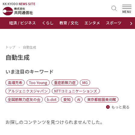
KK KYODO
KK KYODO
NEWS SITE
NEWS SITE
MENU
›
経済 / ビジネス
くらし
教育 / 文化
エンタメ
スポーツ
地
トップページ
お知らせ
トップ
›
自動生成
ニュース
自動生成
おすすめコンテンツ
いま注目のキーワード
高畑充希
Too Young
重症筋無力症
MG
出版物
アルジェニクスジャパン
NTTコミュニケーションズ
全国筋無力症友の会
b.dot
愛知
AI
東京都庭園美術館
会社概要
もっと見る
お探しのコンテンツを見つけられませんでした。