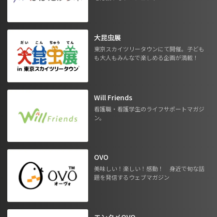
大昆虫展
東京スカイツリータウンにて開催。子ども
も大人もみんなで楽しめる企画が満載！
Will Friends
看護職・看護学生のライフサポートマガジ
ン。
OVO
美味しい！楽しい！感動！ 身近で旬な話
題を発信するウェブマガジン
エンタメOVO