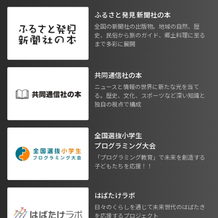
ふるさと発見 新聞社の本
全国の新聞社の出版物。地域の自然、歴
史、民俗から旅のガイド、郷土料理に至る
まで多彩に展開
共同通信社の本
ニュースと情報の世界に新たな光を当て
る。歴史、文化、スポーツなど深い知識と
独自の視点で構成
全国選抜小学生
プログラミング大会
「プログラミング教育」で未来を創造する
子どもたちを応援！！
はばたけラボ
日々のくらしを通じて未来世代のはばたき
を応援するプロジェクト