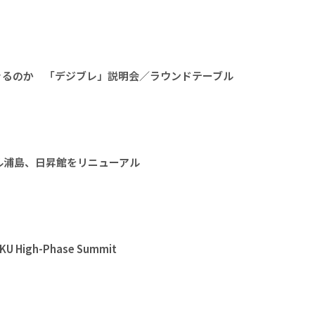
きるのか 「デジブレ」説明会／ラウンドテーブル
ル浦島、日昇館をリニューアル
High-Phase Summit