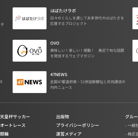
はばたけラボ
日々のくらしを通じて未来世代のはばたきを
応援するプロジェクト
る子
OVO
ジ
美味しい！楽しい！感動！ 身近で旬な話題
を発信するウェブマガジン
47NEWS
ネ
全国47都道府県・52参加新聞社と共同通信の
内外ニュース
天皇杯サッカー
出版物
グルー
オートレース
プライバシーポリシー
- 一
競輪
運営メディア
- 株