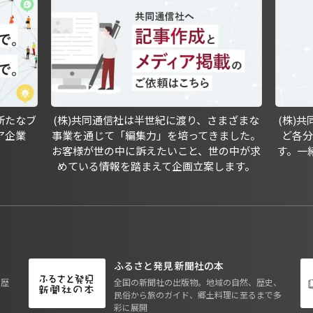
新たなブ
(株)共同通信社は半世紀に渡り、さまざまな
(株)
ア企業
事業を通じて「編集力」を培ってきました。
ど各
お客様が世の中に訴えたいこと、世の中が求
す。一
めている情報を踏まえて企画立案します。
ふるさと発見 新聞社の本
も歴
全国の新聞社の出版物。地域の自然、歴史、
民俗から旅のガイド、郷土料理に至るまで多
彩に展開