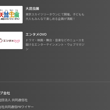
大昆虫展
東京スカイツリータウンにて開催。子どもも
大人もみんなで楽しめる企画が満載！
エンタメOVO
ドラマ・映画・舞台・音楽などのニュースを
届けるエンターテインメント・ウェブマガジ
ン
プ会社
般社団法人 共同通信社
式会社共同通信PRワイヤー