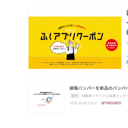
2
損傷バンパーを新品のバンパ
提供
自動車リサイクル促進センタ
2026.08.06 14:12
SPONSORED