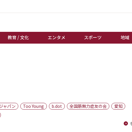
教育 / 文化
エンタメ
スポーツ
地域
経済 / ビジネス
誰もが輝いて働く社会へ
くらし
天皇杯サッカー
教育 / 文化
オートレース
エンタメ
競輪
スポーツ
ボートレース
地域
棋王戦
ジャパン
Too Young
b.dot
全国筋無力症友の会
愛知
キーパーソン
女流本因坊戦