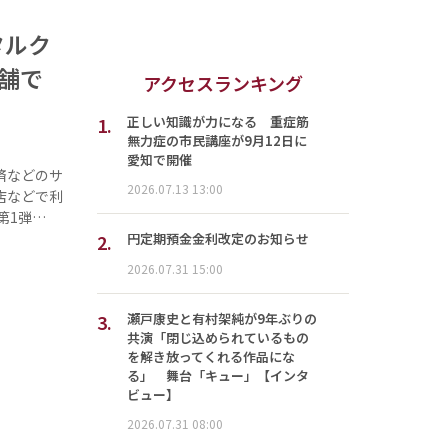
タルク
舗で
アクセスランキング
1.
正しい知識が力になる 重症筋
無力症の市民講座が9月12日に
愛知で開催
済などのサ
2026.07.13 13:00
店などで利
第1弾…
2.
円定期預金金利改定のお知らせ
2026.07.31 15:00
3.
瀬戸康史と有村架純が9年ぶりの
共演「閉じ込められているもの
を解き放ってくれる作品にな
る」 舞台「キュー」【インタ
ビュー】
2026.07.31 08:00