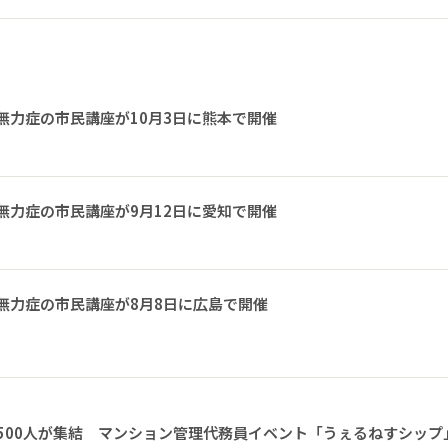
無力症の市民講座が10月3日に熊本で開催
無力症の市民講座が9月12日に愛知で開催
無力症の市民講座が8月8日に広島で開催
1500人が集結 マンション管理代務員イベント「うぇるねすシップ