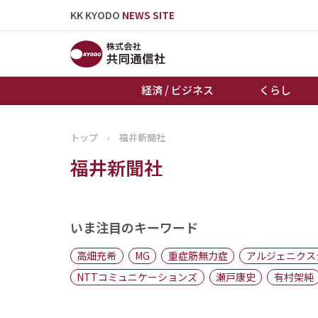
KK KYODO
NEWS SITE
経済 / ビジネス
くらし
トップ
›
福井新聞社
トップページ
福井新聞社
お知らせ
いま注目のキーワード
高畑充希
MG
重症筋無力症
アルジェニクス
NTTコミュニケーションズ
瀬戸康史
有村架純