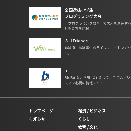
全国選抜小学生
プログラミング大会
「プログラミング教育」で未来を創造す
どもたちを応援！！
Will Friends
看護職・看護学生のライフサポートマガ
ン。
b.
BtoB企業からBtoC企業まで。全てのビジ
スマン必見の情報サイト
トップページ
経済 / ビジネス
お知らせ
くらし
教育 / 文化