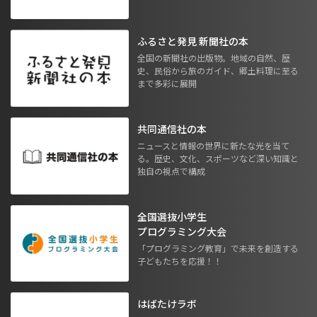
ふるさと発見 新聞社の本
全国の新聞社の出版物。地域の自然、歴
史、民俗から旅のガイド、郷土料理に至る
まで多彩に展開
共同通信社の本
ニュースと情報の世界に新たな光を当て
る。歴史、文化、スポーツなど深い知識と
独自の視点で構成
全国選抜小学生
プログラミング大会
「プログラミング教育」で未来を創造する
子どもたちを応援！！
はばたけラボ