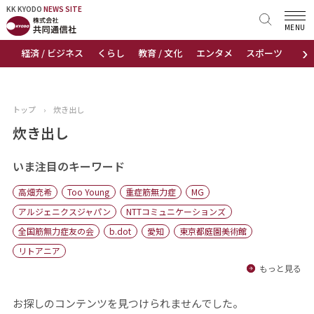
KK KYODO
KK KYODO
NEWS SITE
NEWS SITE
MENU
›
経済 / ビジネス
くらし
教育 / 文化
エンタメ
スポーツ
地
トップページ
お知らせ
トップ
›
炊き出し
ニュース
炊き出し
おすすめコンテンツ
いま注目のキーワード
高畑充希
Too Young
重症筋無力症
MG
出版物
アルジェニクスジャパン
NTTコミュニケーションズ
全国筋無力症友の会
b.dot
愛知
東京都庭園美術館
会社概要
リトアニア
もっと見る
お探しのコンテンツを見つけられませんでした。