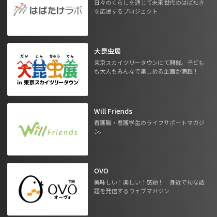
日々のくらしを通じて未来世代のはばたき
を応援するプロジェクト
大昆虫展
東京スカイツリータウンにて開催。子ども
も大人もみんなで楽しめる企画が満載！
Will Friends
看護職・看護学生のライフサポートマガジ
ン。
OVO
美味しい！楽しい！感動！ 身近で旬な話
題を発信するウェブマガジン