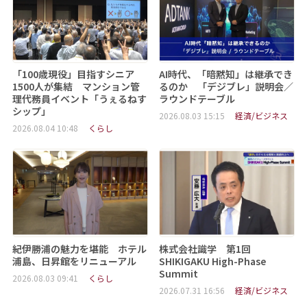
「100歳現役」目指すシニア
AI時代、「暗黙知」は継承でき
1500人が集結 マンション管
るのか 「デジブレ」説明会／
理代務員イベント「うぇるねす
ラウンドテーブル
シップ」
2026.08.03 15:15
経済/ビジネス
2026.08.04 10:48
くらし
紀伊勝浦の魅力を堪能 ホテル
株式会社識学 第1回
浦島、日昇館をリニューアル
SHIKIGAKU High-Phase
Summit
2026.08.03 09:41
くらし
2026.07.31 16:56
経済/ビジネス