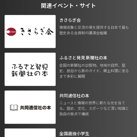
関連イベント・サイト
きさらぎ会
情報収集と交流の場を提供する日本で最も
歴史ある会員制の講演会組織
ふるさと発見 新聞社の本
全国の新聞社の出版物。地域の自然、歴
史、民俗から旅のガイド、郷土料理に至る
まで多彩に展開
共同通信社の本
ニュースと情報の世界に新たな光を当て
る。歴史、文化、スポーツなど深い知識と
独自の視点で構成
全国選抜小学生