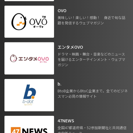
OVO
美味しい！楽しい！感動！ 身近で旬な話
題を発信するウェブマガジン
エンタメOVO
ドラマ・映画・舞台・音楽などのニュース
を届けるエンターテインメント・ウェブマ
ガジン
b.
BtoB企業からBtoC企業まで。全てのビジネ
スマン必見の情報サイト
47NEWS
全国47都道府県・52参加新聞社と共同通信
の内外ニュース