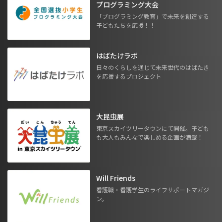
プログラミング大会
「プログラミング教育」で未来を創造する
子どもたちを応援！！
はばたけラボ
日々のくらしを通じて未来世代のはばたき
を応援するプロジェクト
大昆虫展
東京スカイツリータウンにて開催。子ども
も大人もみんなで楽しめる企画が満載！
Will Friends
看護職・看護学生のライフサポートマガジ
ン。