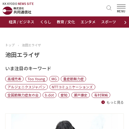
KK KYODO
KK KYODO
NEWS SITE
NEWS SITE
MENU
›
経済 / ビジネス
くらし
教育 / 文化
エンタメ
スポーツ
地
トップページ
お知らせ
トップ
›
池田エライザ
ニュース
池田エライザ
おすすめコンテンツ
いま注目のキーワード
高畑充希
Too Young
MG
重症筋無力症
出版物
アルジェニクスジャパン
NTTコミュニケーションズ
全国筋無力症友の会
b.dot
愛知
瀬戸康史
有村架純
会社概要
もっと見る