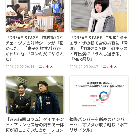
「DREAM STAGE」中村倫也と
「DREAM STAGE」“水星”池田
チェ・ジノの対峙シーンが「良
エライザの捨て身の挑戦に「号
かった」 「息子を推すパパが
泣」 「TOKYO MER」のキャス
かわいい」「ユンギ父にやられ
ト陣出演に「うれし過ぎる」
た」
「MER祭り」
2026.02.22 20:44
エンタメ
2026.01.25 09:37
エンタメ
【週末映画コラム】ダイヤモン
損傷バンパーを新品のバンパ
ド・プリンセス号の内部で一体
ーへ マツダが取り組む「水平
何が起こっていたのか『フロン
リサイクル」