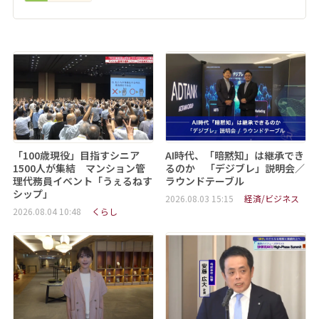
「100歳現役」目指すシニア
AI時代、「暗黙知」は継承でき
1500人が集結 マンション管
るのか 「デジブレ」説明会／
理代務員イベント「うぇるねす
ラウンドテーブル
シップ」
2026.08.03 15:15
経済/ビジネス
2026.08.04 10:48
くらし