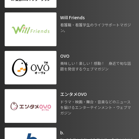
Will Friends
看護職・看護学生のライフサポートマガジ
ン。
OVO
美味しい！楽しい！感動！ 身近で旬な話
題を発信するウェブマガジン
エンタメOVO
ドラマ・映画・舞台・音楽などのニュース
を届けるエンターテインメント・ウェブマ
ガジン
b.