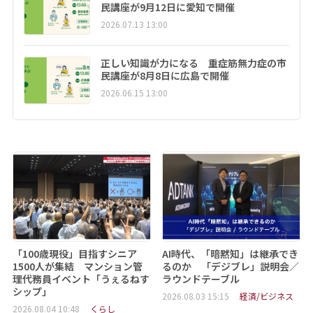
民講座が9月12日に愛知で開催
2026.07.13 13:00
正しい知識が力になる 重症筋無力症の市
民講座が8月8日に広島で開催
2026.06.15 13:00
「100歳現役」目指すシニア
AI時代、「暗黙知」は継承でき
1500人が集結 マンション管
るのか 「デジブレ」説明会／
理代務員イベント「うぇるねす
ラウンドテーブル
シップ」
2026.08.03 15:15
経済/ビジネス
2026.08.04 10:48
くらし