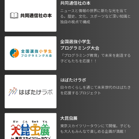
共同通信社の本
ニュースと情報の世界に新たな光を当て
る。歴史、文化、スポーツなど深い知識と
独自の視点で構成
全国選抜小学生
プログラミング大会
「プログラミング教育」で未来を創造する
子どもたちを応援！！
はばたけラボ
日々のくらしを通じて未来世代のはばたき
を応援するプロジェクト
大昆虫展
東京スカイツリータウンにて開催。子ども
も大人もみんなで楽しめる企画が満載！