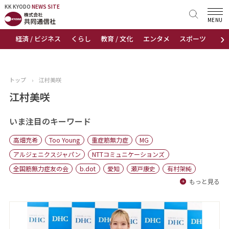
KK KYODO
KK KYODO
NEWS SITE
NEWS SITE
MENU
›
経済 / ビジネス
くらし
教育 / 文化
エンタメ
スポーツ
地
トップページ
お知らせ
トップ
›
江村美咲
ニュース
江村美咲
おすすめコンテンツ
いま注目のキーワード
高畑充希
Too Young
重症筋無力症
MG
出版物
アルジェニクスジャパン
NTTコミュニケーションズ
全国筋無力症友の会
b.dot
愛知
瀬戸康史
有村架純
会社概要
もっと見る