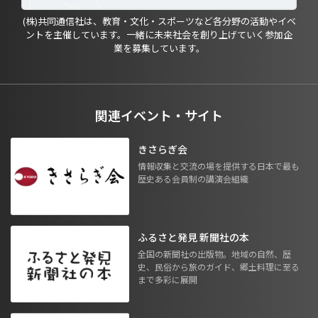
(株)共同通信社は、教育・文化・スポーツなど各分野の活動やイベ
ントを主催しています。一緒に未来社会を創り上げていく参加企
業を募集しています。
関連イベント・サイト
きさらぎ会
情報収集と交流の場を提供する日本で最も
歴史ある会員制の講演会組織
ふるさと発見 新聞社の本
全国の新聞社の出版物。地域の自然、歴
史、民俗から旅のガイド、郷土料理に至る
まで多彩に展開