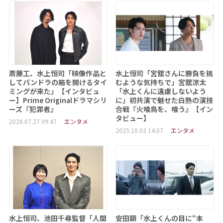
斎藤工、水上恒司「映像作品と
水上恒司「宮舘さんに勝負を挑
してパンドラの箱を開けるタイ
むような気持ちで」宮舘涼太
ミングが来た」【インタビュ
「水上くんに遠慮しないよう
ー】Prime Originalドラマシリ
に」初共演で魅せた白熱の演技
ーズ『犯罪者』
合戦『火喰鳥を、喰う』【イン
タビュー】
2026.07.27 09:47
エンタメ
2025.10.03 14:07
エンタメ
水上恒司、池田千尋監督「人間
安田顕「水上くんの目に“本