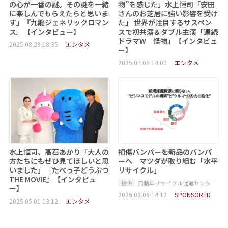
の心が一番の謎。その謎を一緒
物”を感じた」水上恒司「安田
に楽しんでもらえたらと思いま
さんのお芝居に強い影響を受け
す」『九龍ジェネリックロマン
た」 世界が注目するサスペン
ス』【インタビュー】
スで初共演＆ダブル主演「連続
ドラマW 怪物」【インタビュ
2025.08.29 18:35
エンタメ
ー】
2025.07.05 14:00
エンタメ
水上恒司、髙石あかり「大人の
損傷バンパーを新品のバンパ
方たちにもぜひ見てほしいと思
ーへ マツダが取り組む「水平
いました」『たべっ子どうぶつ
リサイクル」
THE MOVIE』【インタビュ
提供
自動車リサイクル促進センター
ー】
2026.08.06 14:12
SPONSORED
2025.05.01 13:12
エンタメ