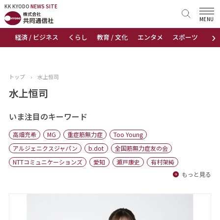
KK KYODO
KK KYODO
NEWS SITE
NEWS SITE
MENU
›
経済 / ビジネス
くらし
教育 / 文化
エンタメ
スポーツ
地
トップページ
お知らせ
トップ
›
水上恒司
ニュース
水上恒司
おすすめコンテンツ
いま注目のキーワード
高畑充希
MG
重症筋無力症
Too Young
出版物
アルジェニクスジャパン
b.dot
全国筋無力症友の会
NTTコミュニケーションズ
愛知
瀬戸康史
有村架純
会社概要
もっと見る