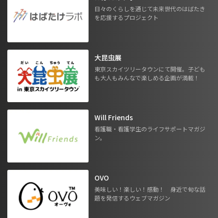
日々のくらしを通じて未来世代のはばたき
を応援するプロジェクト
大昆虫展
東京スカイツリータウンにて開催。子ども
も大人もみんなで楽しめる企画が満載！
Will Friends
看護職・看護学生のライフサポートマガジ
ン。
OVO
美味しい！楽しい！感動！ 身近で旬な話
題を発信するウェブマガジン