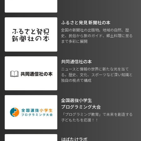
ふるさと発見 新聞社の本
全国の新聞社の出版物。地域の自然、歴
史、民俗から旅のガイド、郷土料理に至る
まで多彩に展開
共同通信社の本
ニュースと情報の世界に新たな光を当て
る。歴史、文化、スポーツなど深い知識と
独自の視点で構成
全国選抜小学生
プログラミング大会
「プログラミング教育」で未来を創造する
子どもたちを応援！！
はばたけラボ