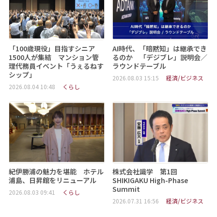
「100歳現役」目指すシニア
AI時代、「暗黙知」は継承でき
1500人が集結 マンション管
るのか 「デジブレ」説明会／
理代務員イベント「うぇるねす
ラウンドテーブル
シップ」
2026.08.03 15:15
経済/ビジネス
2026.08.04 10:48
くらし
紀伊勝浦の魅力を堪能 ホテル
株式会社識学 第1回
浦島、日昇館をリニューアル
SHIKIGAKU High-Phase
Summit
2026.08.03 09:41
くらし
2026.07.31 16:56
経済/ビジネス