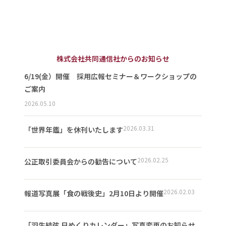
株式会社共同通信社からのお知らせ
6/19(金）開催 採用広報セミナー＆ワークショップの
ご案内
2026.05.10
2026.03.31
「世界年鑑」を休刊いたします
2026.02.25
公正取引委員会からの勧告について
2026.02.03
報道写真展「食の戦後史」2月10日より開催
「羽生結弦 日めくりカレンダー」写真変更のお知らせ