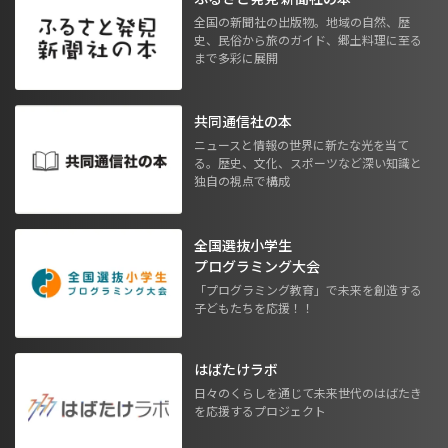
全国の新聞社の出版物。地域の自然、歴
史、民俗から旅のガイド、郷土料理に至る
まで多彩に展開
共同通信社の本
ニュースと情報の世界に新たな光を当て
る。歴史、文化、スポーツなど深い知識と
独自の視点で構成
全国選抜小学生
プログラミング大会
「プログラミング教育」で未来を創造する
子どもたちを応援！！
はばたけラボ
日々のくらしを通じて未来世代のはばたき
を応援するプロジェクト