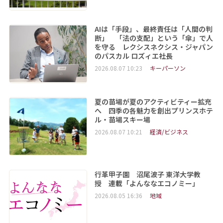
AIは「手段」、最終責任は「人間の判
断」 「法の支配」という「傘」で人
を守る レクシスネクシス・ジャパン
のパスカル ロズィエ社長
2026.08.07 10:23
キーパーソン
夏の苗場が夏のアクティビティー拡充
へ 四季の各魅力を創出プリンスホテ
ル・苗場スキー場
2026.08.07 10:21
経済/ビジネス
行革甲子園 沼尾波子 東洋大学教
授 連載「よんななエコノミー」
2026.08.05 16:36
地域