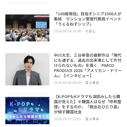
「100歳現役」目指すシニア1500人が
集結 マンション管理代務員イベント
「うぇるねすシップ」
2026.08.04 10:48
くらし
中川大志、三谷幸喜の最新作は「現代
にも通ずる、過去の出来事として片付
けられないもの」を描く PARCO
PRODUCE 2026「アメリカン・ドリー
ム」【インタビュー】
2026.08.08 08:00
エンタメ
【K-POPもKドラマも深読みしたら韓
国が見えた】＃韓国人はなぜ「呼称整
理」をするのか、「脱出おひとり島」
が映す韓国社会
2026.08.07 13:01
エンタメ