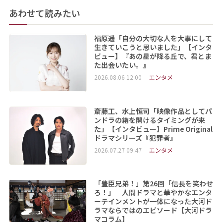
あわせて読みたい
福原遥「自分の大切な人を大事にして
生きていこうと思いました」【インタ
ビュー】『あの星が降る丘で、君とま
た出会いたい。』
2026.08.06 12:00
エンタメ
斎藤工、水上恒司「映像作品としてパ
ンドラの箱を開けるタイミングが来
た」【インタビュー】Prime Original
ドラマシリーズ『犯罪者』
2026.07.27 09:47
エンタメ
「豊臣兄弟！」第26回「信長を笑わせ
ろ！」 人間ドラマと華やかなエンタ
ーテインメントが一体になった大河ド
ラマならではのエピソード【大河ドラ
マコラム】