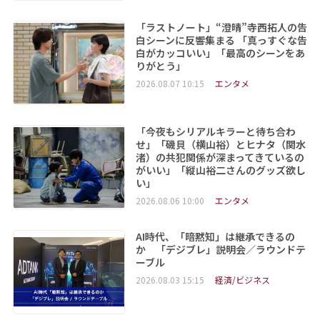
「ラストノート」“澄晴”寺西拓人の告
白シーンに反響集まる 「真っすぐな告
白がカッコいい」「最高のシーンをあ
りがとう」
2026.08.07 10:15
エンタメ
「今夜もシリアルキラーと待ち合わ
せ」「磯貝（横山裕）とヒナタ（関水
渚）の共犯関係が深まってきているの
がいい」「縦山裕二さんのグッズ欲し
い」
2026.08.06 10:00
エンタメ
AI時代、「暗黙知」は継承できるの
か 「デジブレ」説明会／ラウンドテ
ーブル
2026.08.03 15:15
経済/ビジネス