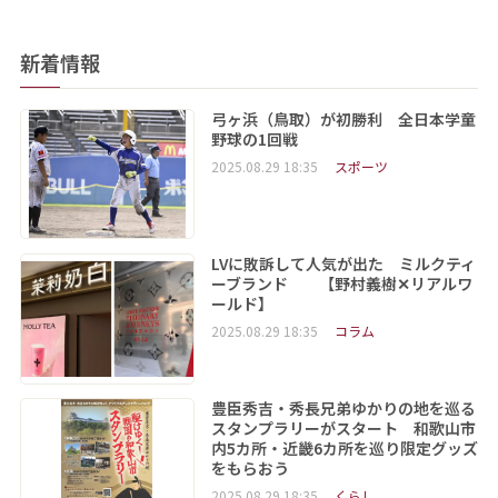
新着情報
弓ヶ浜（鳥取）が初勝利 全日本学童
野球の1回戦
2025.08.29 18:35
スポーツ
LVに敗訴して人気が出た ミルクティ
ーブランド 【野村義樹✕リアルワ
ールド】
2025.08.29 18:35
コラム
豊臣秀吉・秀長兄弟ゆかりの地を巡る
スタンプラリーがスタート 和歌山市
内5カ所・近畿6カ所を巡り限定グッズ
をもらおう
2025.08.29 18:35
くらし