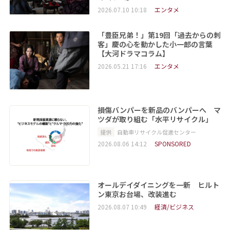
2026.07.10 10:18
エンタメ
「豊臣兄弟！」第19回「過去からの刺
客」慶の心を動かした小一郎の言葉
【大河ドラマコラム】
2026.05.21 17:16
エンタメ
損傷バンパーを新品のバンパーへ マ
ツダが取り組む「水平リサイクル」
提供
自動車リサイクル促進センター
2026.08.06 14:12
SPONSORED
オールデイダイニングを一新 ヒルト
ン東京お台場、改装進む
2026.08.07 10:49
経済/ビジネス