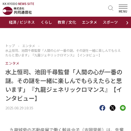
KK KYODO
KK KYODO
NEWS SITE
NEWS SITE
MENU
›
経済 / ビジネス
くらし
教育 / 文化
エンタメ
スポーツ
地
トップページ
お知らせ
トップ
›
エンタメ
›
水上恒司、池田千尋監督「人間の心が一番の謎。その謎を一緒に楽しんでもらえ
ニュース
たらと思います」『九龍ジェネリックロマンス』【インタビュー】
エンタメ
おすすめコンテンツ
水上恒司、池田千尋監督「人間の心が一番の
謎。その謎を一緒に楽しんでもらえたらと思
出版物
います」『九龍ジェネリックロマンス』【イ
ンタビュー】
会社概要
2025.08.29 18:35
九龍城砦の不動産屋で働く鯨井令子（吉岡里帆）は、先輩