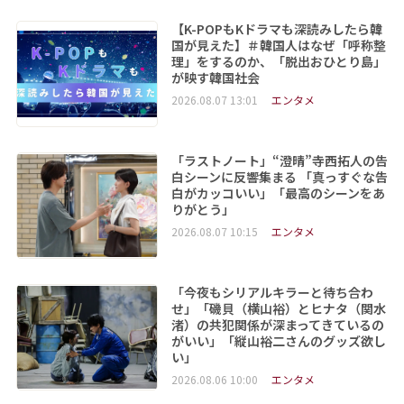
【K-POPもKドラマも深読みしたら韓
国が見えた】＃韓国人はなぜ「呼称整
理」をするのか、「脱出おひとり島」
が映す韓国社会
2026.08.07 13:01
エンタメ
「ラストノート」“澄晴”寺西拓人の告
白シーンに反響集まる 「真っすぐな告
白がカッコいい」「最高のシーンをあ
りがとう」
2026.08.07 10:15
エンタメ
「今夜もシリアルキラーと待ち合わ
せ」「磯貝（横山裕）とヒナタ（関水
渚）の共犯関係が深まってきているの
がいい」「縦山裕二さんのグッズ欲し
い」
2026.08.06 10:00
エンタメ