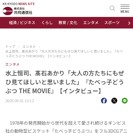
KK KYODO
KK KYODO
NEWS SITE
NEWS SITE
MENU
›
経済 / ビジネス
くらし
教育 / 文化
エンタメ
スポーツ
地
トップページ
お知らせ
トップ
›
エンタメ
›
水上恒司、髙石あかり「大人の方たちにもぜひ見てほしいと思いました」『たべ
ニュース
っ子どうぶつ THE MOVIE』【インタビュー】
エンタメ
おすすめコンテンツ
水上恒司、髙石あかり「大人の方たちにもぜ
ひ見てほしいと思いました」『たべっ子どう
出版物
ぶつ THE MOVIE』【インタビュー】
会社概要
2025.05.01 13:12
1978年の発売開始から世代を超えて愛され続けるギンビス
社の動物型ビスケット「たべっ子どうぶつ」をフル3DCGアニ