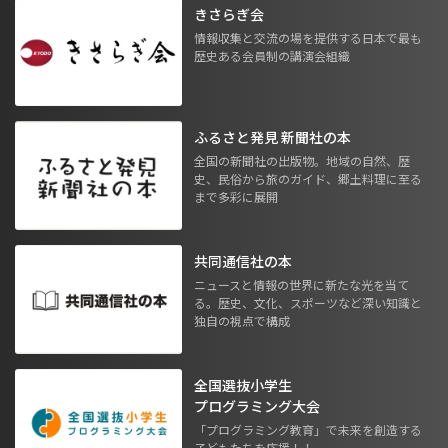
きさらぎ会
情報収集と交流の場を提供する日本で最も
歴史ある会員制の講演会組織
ふるさと発見 新聞社の本
全国の新聞社の出版物。地域の自然、歴
史、民俗から旅のガイド、郷土料理に至る
まで多彩に展開
共同通信社の本
ニュースと情報の世界に新たな光を当て
る。歴史、文化、スポーツなど深い知識と
独自の視点で構成
全国選抜小学生
プログラミング大会
「プログラミング教育」で未来を創造する
子どもたちを応援！！