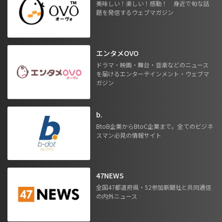
美味しい！楽しい！感動！ 身近で旬な話
題を発信するウェブマガジン
エンタメOVO
ドラマ・映画・舞台・音楽などのニュース
を届けるエンターテインメント・ウェブマ
ガジン
b.
BtoB企業からBtoC企業まで。全てのビジネ
スマン必見の情報サイト
47NEWS
全国47都道府県・52参加新聞社と共同通信
の内外ニュース