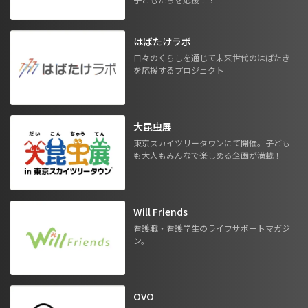
はばたけラボ
日々のくらしを通じて未来世代のはばたき
を応援するプロジェクト
大昆虫展
東京スカイツリータウンにて開催。子ども
も大人もみんなで楽しめる企画が満載！
Will Friends
看護職・看護学生のライフサポートマガジ
ン。
OVO