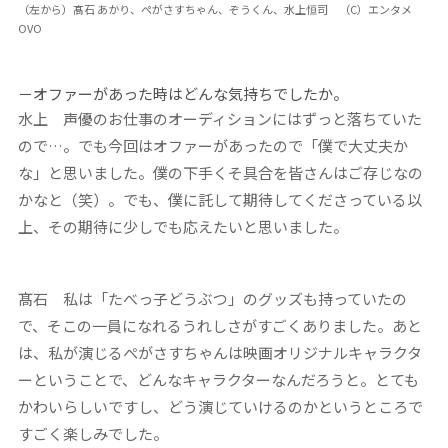
（左から）髙石 あかり、ぺがさすちゃん、ぞうくん、水上恒司 （C）エンタメ
OVO
－オファーがあった時はどんな気持ちでしたか。
水上
声優のお仕事のオーディションにはずっと落ちていた
ので…。でも今回はオファーがあったので「僕で大丈夫か
な」と思いました。僕の下手くそ具合を皆さんはご存じなの
かなと（笑）。でも、僕に託して期待してくださっている以
上、その期待に少しでも応えたいと思いました。
髙石
私は「たべっ子どうぶつ」のグッズも持っていたの
で、そこの一員になれるうれしさがすごくありました。あと
は、私が演じるぺがさすちゃんは映画オリジナルキャラクタ
ーということで、どんなキャラクターなんだろうと。とても
かわいらしいですし、どう演じていけるのかというところで
すごく楽しみでした。