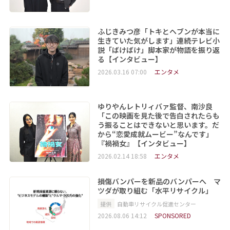
ふじきみつ彦「トキとヘブンが本当に
生きていた気がします」連続テレビ小
説「ばけばけ」脚本家が物語を振り返
る【インタビュー】
2026.03.16 07:00
エンタメ
ゆりやんレトリィバァ監督、南沙良
「この映画を見た後で告白されたらも
う振ることはできないと思います。だ
から“恋愛成就ムービー”なんです」
『禍禍女』【インタビュー】
2026.02.14 18:58
エンタメ
損傷バンパーを新品のバンパーへ マ
ツダが取り組む「水平リサイクル」
提供
自動車リサイクル促進センター
2026.08.06 14:12
SPONSORED