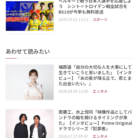
ベルギーで戦う日本人選手を応援しよ
う シント＝トロイデン戦全試合を
BS10が今季も無料放送
2025.05.01 13:12
スポーツ
あわせて読みたい
福原遥「自分の大切な人を大事にして
生きていこうと思いました」【インタ
ビュー】『あの星が降る丘で、君とま
た出会いたい。』
2026.08.06 12:00
エンタメ
斎藤工、水上恒司「映像作品としてパ
ンドラの箱を開けるタイミングが来
た」【インタビュー】Prime Original
ドラマシリーズ『犯罪者』
2026.07.27 09:47
エンタメ