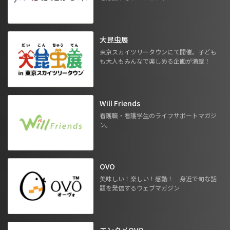
大昆虫展
東京スカイツリータウンにて開催。子ども
も大人もみんなで楽しめる企画が満載！
Will Friends
看護職・看護学生のライフサポートマガジ
ン。
OVO
美味しい！楽しい！感動！ 身近で旬な話
題を発信するウェブマガジン
エンタメOVO