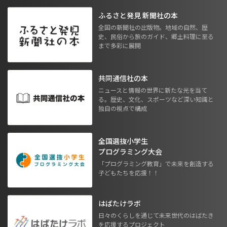
ふるさと発見 新聞社の本
全国の新聞社の出版物。地域の自然、歴
史、民俗から旅のガイド、郷土料理に至る
まで多彩に展開
共同通信社の本
ニュースと情報の世界に新たな光を当て
る。歴史、文化、スポーツなど深い知識と
独自の視点で構成
全国選抜小学生
プログラミング大会
「プログラミング教育」で未来を創造する
子どもたちを応援！！
はばたけラボ
日々のくらしを通じて未来世代のはばたき
を応援するプロジェクト