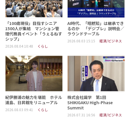
「100歳現役」目指すシニア
AI時代、「暗黙知」は継承でき
1500人が集結 マンション管
るのか 「デジブレ」説明会／
理代務員イベント「うぇるねす
ラウンドテーブル
シップ」
2026.08.03 15:15
経済/ビジネス
2026.08.04 10:48
くらし
紀伊勝浦の魅力を堪能 ホテル
株式会社識学 第1回
浦島、日昇館をリニューアル
SHIKIGAKU High-Phase
Summit
2026.08.03 09:41
くらし
2026.07.31 16:56
経済/ビジネス