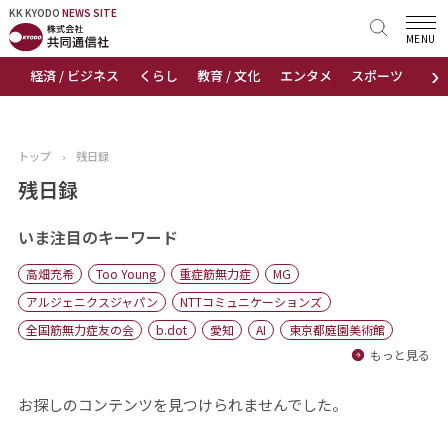
KK KYODO
KK KYODO
NEWS SITE
NEWS SITE
MENU
›
経済 / ビジネス
くらし
教育 / 文化
エンタメ
スポーツ
地
トップページ
お知らせ
トップ
›
残日録
ニュース
残日録
おすすめコンテンツ
いま注目のキーワード
高畑充希
Too Young
重症筋無力症
MG
出版物
アルジェニクスジャパン
NTTコミュニケーションズ
全国筋無力症友の会
b.dot
愛知
AI
東京都庭園美術館
会社概要
もっと見る
お探しのコンテンツを見つけられませんでした。