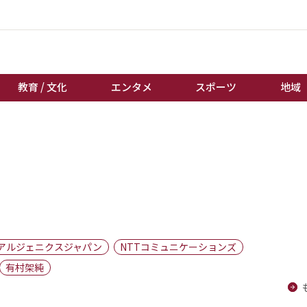
教育 / 文化
エンタメ
スポーツ
地域
経済 / ビジネス
誰もが輝いて働く社会へ
くらし
天皇杯サッカー
教育 / 文化
オートレース
エンタメ
競輪
スポーツ
ボートレース
地域
棋王戦
アルジェニクスジャパン
NTTコミュニケーションズ
キーパーソン
女流本因坊戦
有村架純