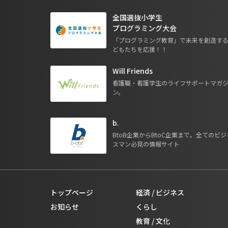
全国選抜小学生
プログラミング大会
「プログラミング教育」で未来を創造す
どもたちを応援！！
Will Friends
看護職・看護学生のライフサポートマガ
ン。
b.
BtoB企業からBtoC企業まで。全てのビジ
スマン必見の情報サイト
トップページ
経済 / ビジネス
お知らせ
くらし
教育 / 文化