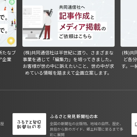
新たなブ
(株)共同通信社は半世紀に渡り、さまざまな
(株)
ア企業
事業を通じて「編集力」を培ってきました。
ど各
お客様が世の中に訴えたいこと、世の中が求
す。一
めている情報を踏まえて企画立案します。
ふるさと発見 新聞社の本
も歴
全国の新聞社の出版物。地域の自然、歴史、
民俗から旅のガイド、郷土料理に至るまで多
彩に展開