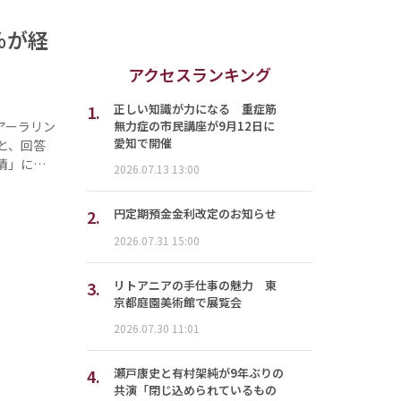
％が経
アクセスランキング
1.
正しい知識が力になる 重症筋
無力症の市民講座が9月12日に
アーラリン
愛知で開催
と、回答
情」に…
2026.07.13 13:00
2.
円定期預金金利改定のお知らせ
2026.07.31 15:00
3.
リトアニアの手仕事の魅力 東
京都庭園美術館で展覧会
2026.07.30 11:01
4.
瀬戸康史と有村架純が9年ぶりの
共演「閉じ込められているもの