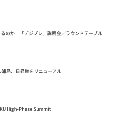
きるのか 「デジブレ」説明会／ラウンドテーブル
ル浦島、日昇館をリニューアル
High-Phase Summit