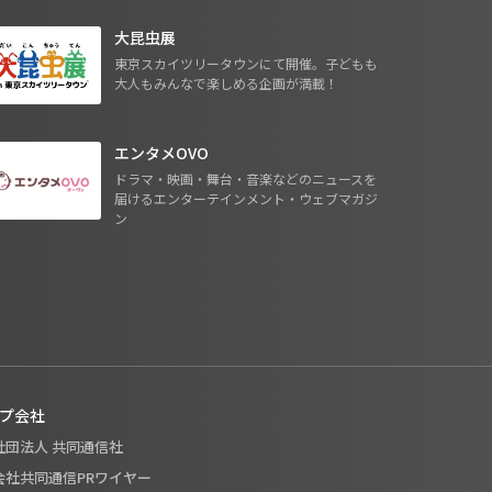
大昆虫展
東京スカイツリータウンにて開催。子どもも
大人もみんなで楽しめる企画が満載！
エンタメOVO
ドラマ・映画・舞台・音楽などのニュースを
届けるエンターテインメント・ウェブマガジ
ン
プ会社
般社団法人 共同通信社
式会社共同通信PRワイヤー