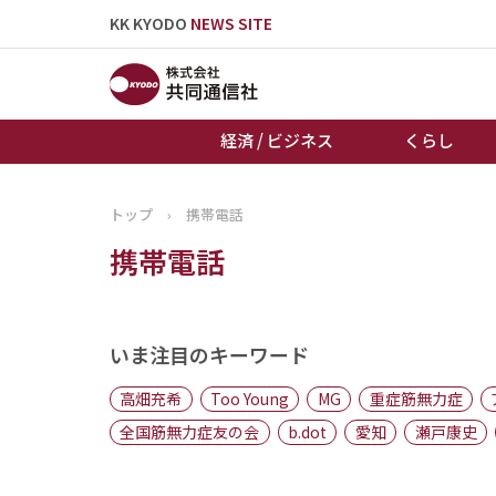
KK KYODO
NEWS SITE
経済 / ビジネス
くらし
トップ
›
携帯電話
トップページ
携帯電話
お知らせ
いま注目のキーワード
高畑充希
Too Young
MG
重症筋無力症
全国筋無力症友の会
b.dot
愛知
瀬戸康史