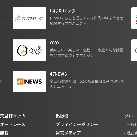
はばたけラボ
日々のくらしを通じて未来世代のはばたきを
応援するプロジェクト
る子
OVO
ジ
美味しい！楽しい！感動！ 身近で旬な話題
を発信するウェブマガジン
47NEWS
ネ
全国47都道府県・52参加新聞社と共同通信の
内外ニュース
天皇杯サッカー
出版物
グルー
オートレース
プライバシーポリシー
- 一
競輪
運営メディア
- 株