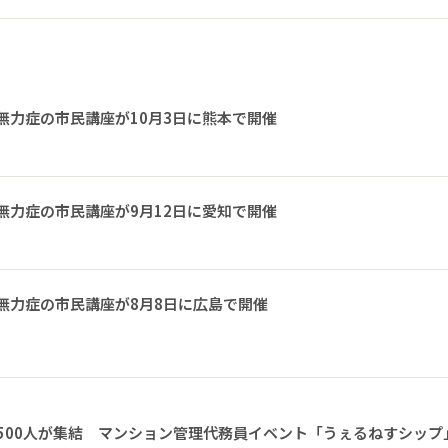
無力症の市民講座が10月3日に熊本で開催
無力症の市民講座が9月12日に愛知で開催
無力症の市民講座が8月8日に広島で開催
1500人が集結 マンション管理代務員イベント「うぇるねすシップ