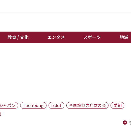
教育 / 文化
エンタメ
スポーツ
地域
経済 / ビジネス
誰もが輝いて働く社会へ
くらし
天皇杯サッカー
教育 / 文化
オートレース
エンタメ
競輪
スポーツ
ボートレース
地域
棋王戦
ジャパン
Too Young
b.dot
全国筋無力症友の会
愛知
キーパーソン
女流本因坊戦