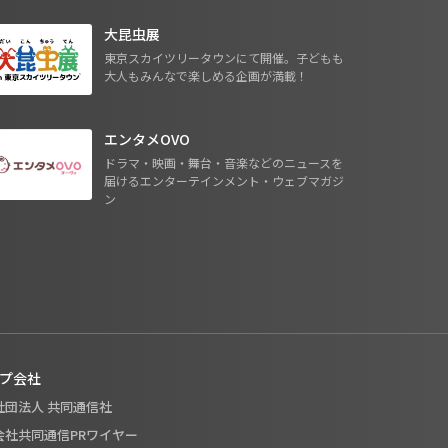
大昆虫展
東京スカイツリータウンにて開催。子どもも
大人もみんなで楽しめる企画が満載！
エンタメOVO
ドラマ・映画・舞台・音楽などのニュースを
届けるエンターテインメント・ウェブマガジ
ン
プ会社
般社団法人 共同通信社
式会社共同通信PRワイヤー