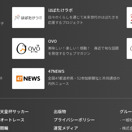
はばたけラボ
日々のくらしを通じて未来世代のはばたきを
応援するプロジェクト
る子
OVO
ジ
美味しい！楽しい！感動！ 身近で旬な話題
を発信するウェブマガジン
47NEWS
ネ
全国47都道府県・52参加新聞社と共同通信の
内外ニュース
天皇杯サッカー
出版物
グルー
オートレース
プライバシーポリシー
- 一
競輪
運営メディア
- 株