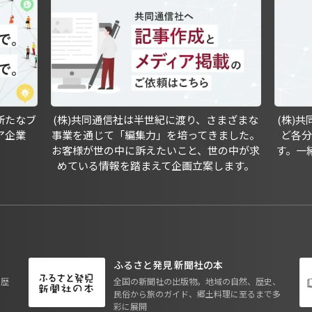
新たなブ
(株)共同通信社は半世紀に渡り、さまざまな
(株)
ア企業
事業を通じて「編集力」を培ってきました。
ど各
お客様が世の中に訴えたいこと、世の中が求
す。一
めている情報を踏まえて企画立案します。
ふるさと発見 新聞社の本
も歴
全国の新聞社の出版物。地域の自然、歴史、
民俗から旅のガイド、郷土料理に至るまで多
彩に展開