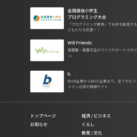
全国選抜小学生
プログラミング大会
「プログラミング教育」で未来を創造す
どもたちを応援！！
Will Friends
看護職・看護学生のライフサポートマガ
ン。
b.
BtoB企業からBtoC企業まで。全てのビジ
スマン必見の情報サイト
トップページ
経済 / ビジネス
お知らせ
くらし
教育 / 文化