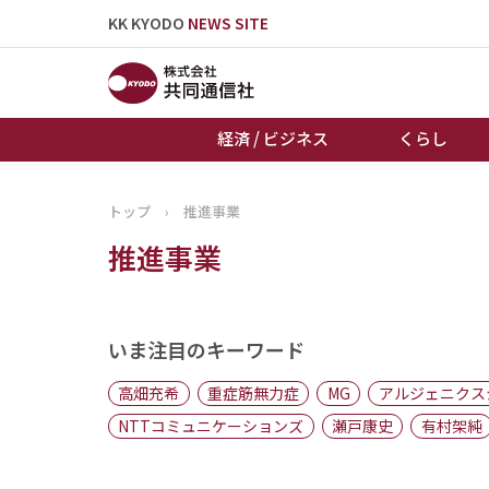
KK KYODO
NEWS SITE
経済 / ビジネス
くらし
トップ
›
推進事業
トップページ
推進事業
お知らせ
いま注目のキーワード
高畑充希
重症筋無力症
MG
アルジェニクス
NTTコミュニケーションズ
瀬戸康史
有村架純