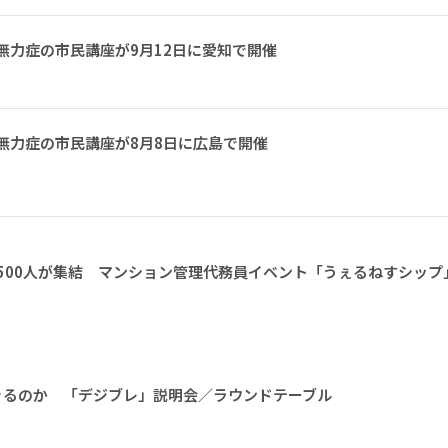
無力症の市民講座が9月12日に愛知で開催
無力症の市民講座が8月8日に広島で開催
1500人が集結 マンション管理代務員イベント「うぇるねすシップ
きるのか 「デジブレ」説明会／ラウンドテーブル