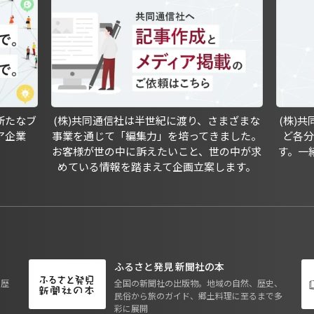
新たなブ
(株)共同通信社は半世紀に渡り、さまざまな
(株)
ア企業
事業を通じて「編集力」を培ってきました。
ど各
お客様が世の中に訴えたいこと、世の中が求
す。一
めている情報を踏まえて企画立案します。
ふるさと発見 新聞社の本
も歴
全国の新聞社の出版物。地域の自然、歴史、
民俗から旅のガイド、郷土料理に至るまで多
彩に展開