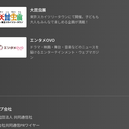
大昆虫展
東京スカイツリータウンにて開催。子どもも
大人もみんなで楽しめる企画が満載！
エンタメOVO
ドラマ・映画・舞台・音楽などのニュースを
届けるエンターテインメント・ウェブマガジ
ン
プ会社
般社団法人 共同通信社
式会社共同通信PRワイヤー