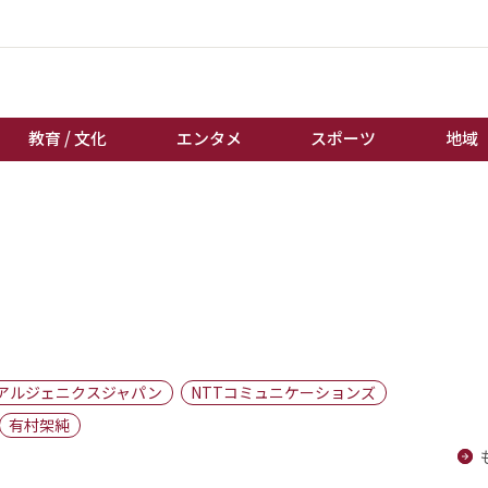
教育 / 文化
エンタメ
スポーツ
地域
経済 / ビジネス
誰もが輝いて働く社会へ
くらし
天皇杯サッカー
教育 / 文化
オートレース
エンタメ
競輪
スポーツ
ボートレース
地域
棋王戦
アルジェニクスジャパン
NTTコミュニケーションズ
キーパーソン
女流本因坊戦
有村架純