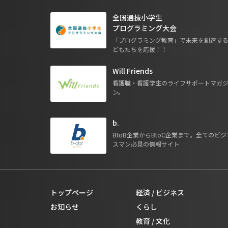
全国選抜小学生
プログラミング大会
「プログラミング教育」で未来を創造す
どもたちを応援！！
Will Friends
看護職・看護学生のライフサポートマガ
ン。
b.
BtoB企業からBtoC企業まで。全てのビジ
スマン必見の情報サイト
トップページ
経済 / ビジネス
お知らせ
くらし
教育 / 文化