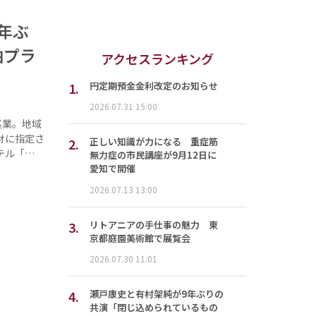
年ぶ
泊プラ
アクセスランキング
1.
円定期預金金利改定のお知らせ
2026.07.31 15:00
巡業。地域
財に指定さ
2.
正しい知識が力になる 重症筋
テル「…
無力症の市民講座が9月12日に
愛知で開催
2026.07.13 13:00
3.
リトアニアの手仕事の魅力 東
京都庭園美術館で展覧会
2026.07.30 11:01
4.
瀬戸康史と有村架純が9年ぶりの
共演「閉じ込められているもの