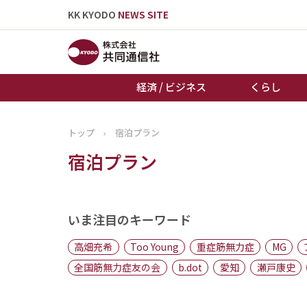
KK KYODO
NEWS SITE
経済 / ビジネス
くらし
トップ
›
宿泊プラン
トップページ
宿泊プラン
お知らせ
いま注目のキーワード
高畑充希
Too Young
重症筋無力症
MG
全国筋無力症友の会
b.dot
愛知
瀬戸康史