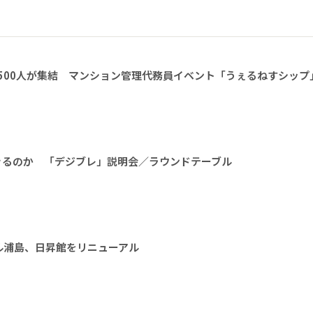
1500人が集結 マンション管理代務員イベント「うぇるねすシップ
きるのか 「デジブレ」説明会／ラウンドテーブル
ル浦島、日昇館をリニューアル