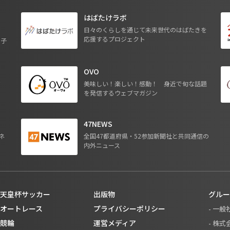
はばたけラボ
日々のくらしを通じて未来世代のはばたきを
応援するプロジェクト
る子
OVO
ジ
美味しい！楽しい！感動！ 身近で旬な話題
を発信するウェブマガジン
47NEWS
ネ
全国47都道府県・52参加新聞社と共同通信の
内外ニュース
天皇杯サッカー
出版物
グルー
オートレース
プライバシーポリシー
- 一
競輪
運営メディア
- 株