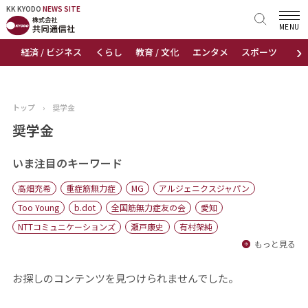
KK KYODO
KK KYODO
NEWS SITE
NEWS SITE
MENU
›
経済 / ビジネス
くらし
教育 / 文化
エンタメ
スポーツ
地
トップページ
お知らせ
トップ
›
奨学金
ニュース
奨学金
おすすめコンテンツ
いま注目のキーワード
高畑充希
重症筋無力症
MG
アルジェニクスジャパン
出版物
Too Young
b.dot
全国筋無力症友の会
愛知
NTTコミュニケーションズ
瀬戸康史
有村架純
会社概要
もっと見る
お探しのコンテンツを見つけられませんでした。