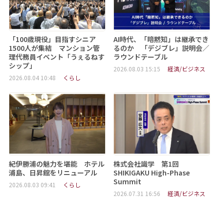
「100歳現役」目指すシニア
AI時代、「暗黙知」は継承でき
1500人が集結 マンション管
るのか 「デジブレ」説明会／
理代務員イベント「うぇるねす
ラウンドテーブル
シップ」
2026.08.03 15:15
経済/ビジネス
2026.08.04 10:48
くらし
紀伊勝浦の魅力を堪能 ホテル
株式会社識学 第1回
浦島、日昇館をリニューアル
SHIKIGAKU High-Phase
Summit
2026.08.03 09:41
くらし
2026.07.31 16:56
経済/ビジネス