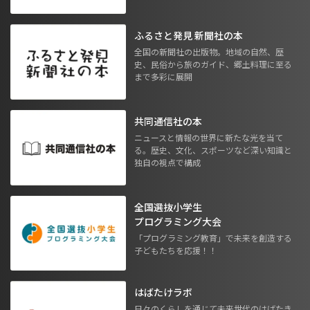
ふるさと発見 新聞社の本
全国の新聞社の出版物。地域の自然、歴
史、民俗から旅のガイド、郷土料理に至る
まで多彩に展開
共同通信社の本
ニュースと情報の世界に新たな光を当て
る。歴史、文化、スポーツなど深い知識と
独自の視点で構成
全国選抜小学生
プログラミング大会
「プログラミング教育」で未来を創造する
子どもたちを応援！！
はばたけラボ
日々のくらしを通じて未来世代のはばたき