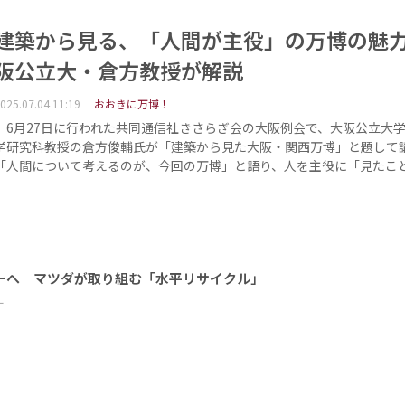
建築から見る、「人間が主役」の万博の魅
阪公立大・倉方教授が解説
025.07.04 11:19
おおきに万博！
6月27日に行われた共同通信社きさらぎ会の大阪例会で、大阪公立大
学研究科教授の倉方俊輔氏が「建築から見た大阪・関西万博」と題して
「人間について考えるのが、今回の万博」と語り、人を主役に「見たこ
ーへ マツダが取り組む「水平リサイクル」
ー