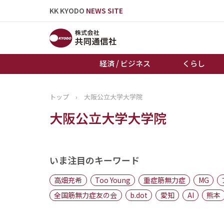
KK KYODO
NEWS SITE
経済 / ビジネス
くらし
トップ
›
大阪公立大学大学院
トップページ
大阪公立大学大学院
お知らせ
いま注目のキーワード
高畑充希
Too Young
重症筋無力症
MG
全国筋無力症友の会
b.dot
愛知
AI
熊本