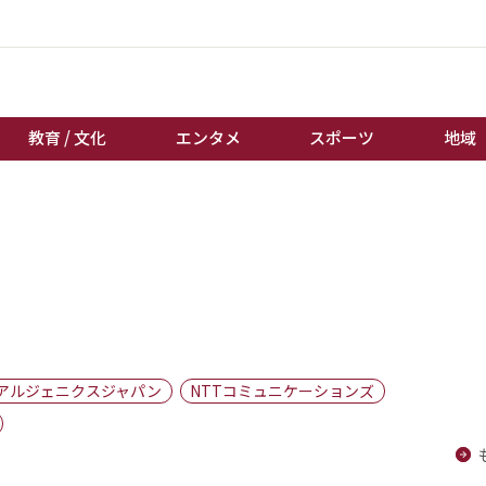
教育 / 文化
エンタメ
スポーツ
地域
経済 / ビジネス
誰もが輝いて働く社会へ
くらし
天皇杯サッカー
教育 / 文化
オートレース
エンタメ
競輪
スポーツ
ボートレース
地域
棋王戦
アルジェニクスジャパン
NTTコミュニケーションズ
キーパーソン
女流本因坊戦