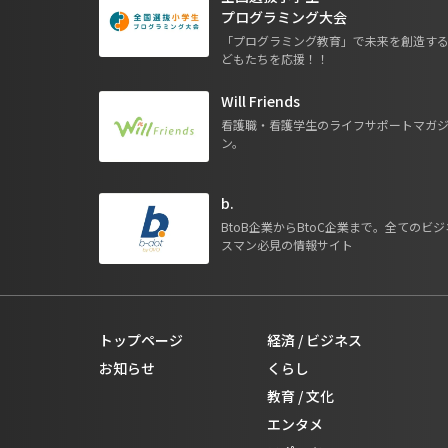
プログラミング大会
「プログラミング教育」で未来を創造す
どもたちを応援！！
Will Friends
看護職・看護学生のライフサポートマガ
ン。
b.
BtoB企業からBtoC企業まで。全てのビジ
スマン必見の情報サイト
トップページ
経済 / ビジネス
お知らせ
くらし
教育 / 文化
エンタメ