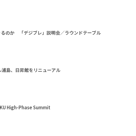
きるのか 「デジブレ」説明会／ラウンドテーブル
ル浦島、日昇館をリニューアル
High-Phase Summit