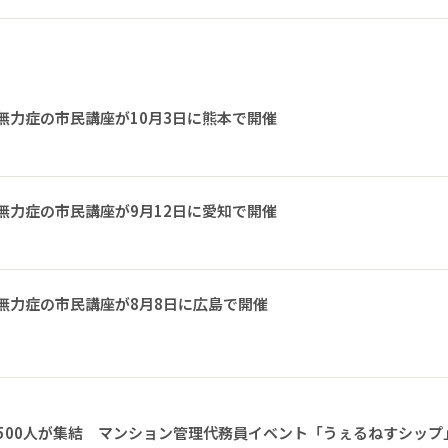
無力症の市民講座が10月3日に熊本で開催
無力症の市民講座が9月12日に愛知で開催
無力症の市民講座が8月8日に広島で開催
1500人が集結 マンション管理代務員イベント「うぇるねすシップ