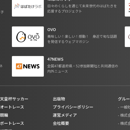
日々のくらしを通じて未来世代のはばたきを
応援するプロジェクト
る子
OVO
ジ
美味しい！楽しい！感動！ 身近で旬な話題
を発信するウェブマガジン
47NEWS
ネ
全国47都道府県・52参加新聞社と共同通信の
内外ニュース
天皇杯サッカー
出版物
グルー
オートレース
プライバシーポリシー
- 一
競輪
運営メディア
- 株
ボートレース
会社概要
- 株