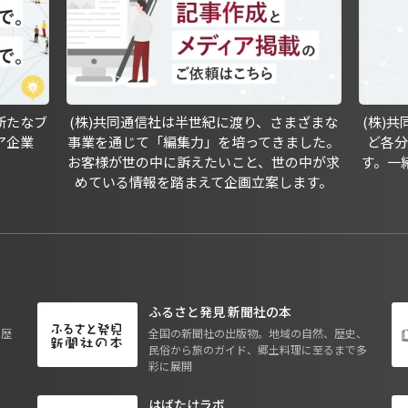
新たなブ
(株)共同通信社は半世紀に渡り、さまざまな
(株)
ア企業
事業を通じて「編集力」を培ってきました。
ど各
お客様が世の中に訴えたいこと、世の中が求
す。一
めている情報を踏まえて企画立案します。
ふるさと発見 新聞社の本
も歴
全国の新聞社の出版物。地域の自然、歴史、
民俗から旅のガイド、郷土料理に至るまで多
彩に展開
はばたけラボ