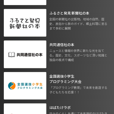
ふるさと発見 新聞社の本
全国の新聞社の出版物。地域の自然、歴
史、民俗から旅のガイド、郷土料理に至る
まで多彩に展開
共同通信社の本
ニュースと情報の世界に新たな光を当て
る。歴史、文化、スポーツなど深い知識と
独自の視点で構成
全国選抜小学生
プログラミング大会
「プログラミング教育」で未来を創造する
子どもたちを応援！！
はばたけラボ
日々のくらしを通じて未来世代のはばたき