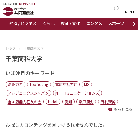
KK KYODO
KK KYODO
NEWS SITE
NEWS SITE
MENU
›
経済 / ビジネス
くらし
教育 / 文化
エンタメ
スポーツ
地
トップページ
お知らせ
トップ
›
千葉商科大学
ニュース
千葉商科大学
おすすめコンテンツ
いま注目のキーワード
高畑充希
Too Young
重症筋無力症
MG
出版物
アルジェニクスジャパン
NTTコミュニケーションズ
全国筋無力症友の会
b.dot
愛知
瀬戸康史
有村架純
会社概要
もっと見る
お探しのコンテンツを見つけられませんでした。