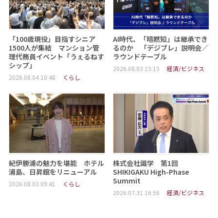
「100歳現役」目指すシニア
AI時代、「暗黙知」は継承でき
1500人が集結 マンション管
るのか 「デジブレ」説明会／
理代務員イベント「うぇるねす
ラウンドテーブル
シップ」
2026.08.03 15:15
経済/ビジネス
2026.08.04 10:48
くらし
紀伊勝浦の魅力を堪能 ホテル
株式会社識学 第1回
浦島、日昇館をリニューアル
SHIKIGAKU High-Phase
Summit
2026.08.03 09:41
くらし
2026.07.31 16:56
経済/ビジネス