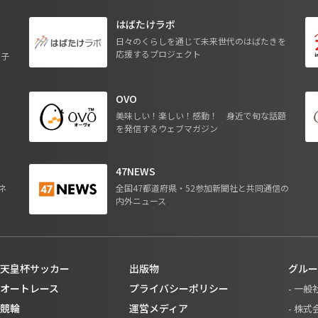
はばたけラボ
日々のくらしを通じて未来世代のはばたきを
応援するプロジェクト
る子
OVO
ジ
美味しい！楽しい！感動！ 身近で旬な話題
を発信するウェブマガジン
47NEWS
ネ
全国47都道府県・52参加新聞社と共同通信の
内外ニュース
天皇杯サッカー
出版物
グルー
オートレース
プライバシーポリシー
- 一
競輪
運営メディア
- 株