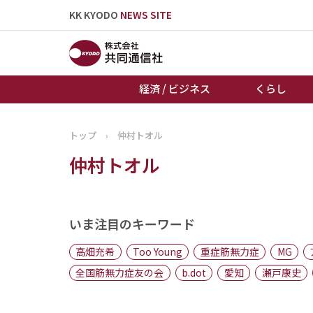
KK KYODO
NEWS SITE
経済 / ビジネス
くらし
トップ
›
仲村トオル
トップページ
仲村トオル
お知らせ
いま注目のキーワード
高畑充希
Too Young
重症筋無力症
MG
全国筋無力症友の会
b.dot
愛知
瀬戸康史