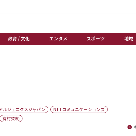
教育 / 文化
エンタメ
スポーツ
地域
経済 / ビジネス
誰もが輝いて働く社会へ
くらし
天皇杯サッカー
教育 / 文化
オートレース
エンタメ
競輪
スポーツ
ボートレース
地域
棋王戦
アルジェニクスジャパン
NTTコミュニケーションズ
キーパーソン
女流本因坊戦
有村架純