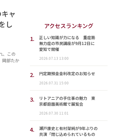
のキャ
をし
アクセスランキング
1.
正しい知識が力になる 重症筋
無力症の市民講座が9月12日に
愛知で開催
われ、この
2026.07.13 13:00
、岡部たか
2.
円定期預金金利改定のお知らせ
2026.07.31 15:00
3.
リトアニアの手仕事の魅力 東
京都庭園美術館で展覧会
2026.07.30 11:01
4.
瀬戸康史と有村架純が9年ぶりの
共演「閉じ込められているもの