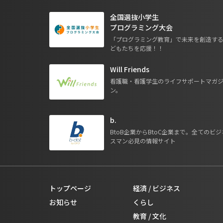
全国選抜小学生
プログラミング大会
「プログラミング教育」で未来を創造す
どもたちを応援！！
Will Friends
看護職・看護学生のライフサポートマガ
ン。
b.
BtoB企業からBtoC企業まで。全てのビジ
スマン必見の情報サイト
トップページ
経済 / ビジネス
お知らせ
くらし
教育 / 文化