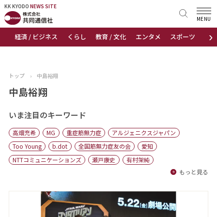
KK KYODO
KK KYODO
NEWS SITE
NEWS SITE
MENU
›
経済 / ビジネス
くらし
教育 / 文化
エンタメ
スポーツ
地
トップページ
お知らせ
トップ
›
中島裕翔
ニュース
中島裕翔
おすすめコンテンツ
いま注目のキーワード
高畑充希
MG
重症筋無力症
アルジェニクスジャパン
出版物
Too Young
b.dot
全国筋無力症友の会
愛知
NTTコミュニケーションズ
瀬戸康史
有村架純
会社概要
もっと見る