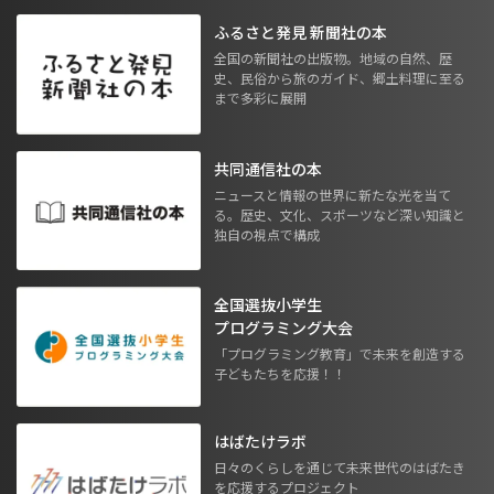
ふるさと発見 新聞社の本
全国の新聞社の出版物。地域の自然、歴
史、民俗から旅のガイド、郷土料理に至る
まで多彩に展開
共同通信社の本
ニュースと情報の世界に新たな光を当て
る。歴史、文化、スポーツなど深い知識と
独自の視点で構成
全国選抜小学生
プログラミング大会
「プログラミング教育」で未来を創造する
子どもたちを応援！！
はばたけラボ
日々のくらしを通じて未来世代のはばたき
を応援するプロジェクト