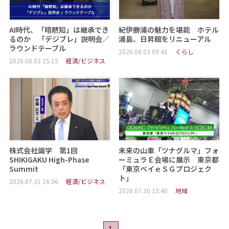
AI時代、「暗黙知」は継承でき
紀伊勝浦の魅力を堪能 ホテル
るのか 「デジブレ」説明会／
浦島、日昇館をリニューアル
ラウンドテーブル
2026.08.03 09:41
くらし
2026.08.03 15:15
経済/ビジネス
株式会社識学 第1回
未来の山車「ツナグルマ」フォ
SHIKIGAKU High-Phase
ーミュラＥ会場に展示 東京都
Summit
「東京ベイｅＳＧプロジェク
ト」
2026.07.31 16:56
経済/ビジネス
2026.07.30 15:40
地域
1