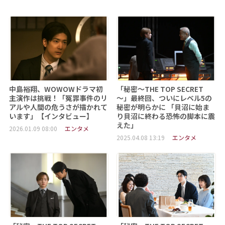
中島裕翔、WOWOWドラマ初
「秘密～THE TOP SECRET
主演作は挑戦！「冤罪事件のリ
～」最終回、ついにレベル5の
アルや人間の危うさが描かれて
秘密が明らかに 「貝沼に始ま
います」【インタビュー】
り貝沼に終わる恐怖の脚本に震
えた」
2026.01.09 08:00
エンタメ
2025.04.08 13:19
エンタメ