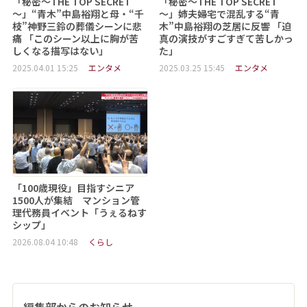
「秘密～THE TOP SECRET
「秘密～THE TOP SECRET
～」“青木”中島裕翔と母・“千
～」姉夫婦宅で混乱する“青
枝”神野三鈴の葬儀シーンに悲
木”中島裕翔の芝居に反響 「迫
痛 「このシーン以上に胸が苦
真の演技がすごすぎて苦しかっ
しくなる描写はない」
た」
2025.04.01 15:25
エンタメ
2025.03.25 15:45
エンタメ
「100歳現役」目指すシニア
1500人が集結 マンション管
理代務員イベント「うぇるねす
シップ」
2026.08.04 10:48
くらし