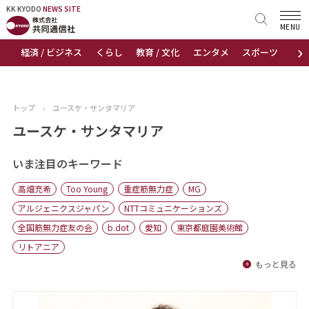
KK KYODO
KK KYODO
NEWS SITE
NEWS SITE
MENU
›
経済 / ビジネス
くらし
教育 / 文化
エンタメ
スポーツ
地
トップページ
お知らせ
トップ
›
ユースケ・サンタマリア
ニュース
ユースケ・サンタマリア
おすすめコンテンツ
いま注目のキーワード
高畑充希
Too Young
重症筋無力症
MG
出版物
アルジェニクスジャパン
NTTコミュニケーションズ
全国筋無力症友の会
b.dot
愛知
東京都庭園美術館
会社概要
リトアニア
もっと見る