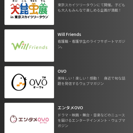
東京スカイツリータウンにて開催。子ども
も大人もみんなで楽しめる企画が満載！
Will Friends
看護職・看護学生のライフサポートマガジ
ン。
OVO
美味しい！楽しい！感動！ 身近で旬な話
題を発信するウェブマガジン
エンタメOVO
ドラマ・映画・舞台・音楽などのニュース
を届けるエンターテインメント・ウェブマ
ガジン