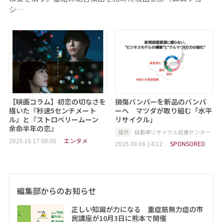
シ…
【映画コラム】初恋の切なさを
損傷バンパーを新品のバンパ
描いた『秒速5センチメート
ーへ マツダが取り組む「水平
ル』と『ストロベリームーン
リサイクル」
余命半年の恋』
提供
自動車リサイクル促進センター
2025.10.17 08:00
エンタメ
2026.08.06 14:12
SPONSORED
編集部からのお知らせ
正しい知識が力になる 重症筋無力症の市
民講座が10月3日に熊本で開催