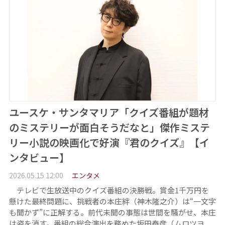
ユースケ・サンタマリア「クイズ番組が題材
のミステリーが面白そうだなと」傑作ミステ
リー小説の映画化で好演『君のクイズ』【イ
ンタビュー】
2026.05.15 12:00
エンタメ
テレビで生放送中のクイズ番組の決勝戦。賞金1千万円を
懸けた最終問題に、挑戦者の本庄絆（神木隆之介）は“一文字
も聞かず”に正解する。前代未聞の事態は世間を騒がせ、本庄
は姿を消す。番組の総合演出を務めた坂田泰彦（ムロツヨ