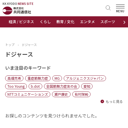
KK KYODO
KK KYODO
NEWS SITE
NEWS SITE
MENU
›
経済 / ビジネス
くらし
教育 / 文化
エンタメ
スポーツ
地
トップページ
お知らせ
トップ
›
ドジャース
ニュース
ドジャース
おすすめコンテンツ
いま注目のキーワード
高畑充希
重症筋無力症
MG
アルジェニクスジャパン
出版物
Too Young
b.dot
全国筋無力症友の会
愛知
NTTコミュニケーションズ
瀬戸康史
有村架純
会社概要
もっと見る
お探しのコンテンツを見つけられませんでした。