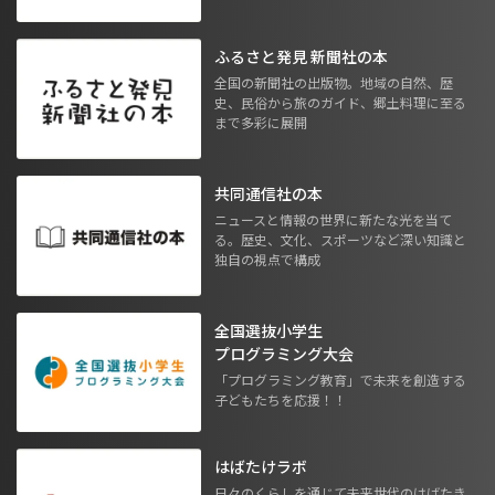
ふるさと発見 新聞社の本
全国の新聞社の出版物。地域の自然、歴
史、民俗から旅のガイド、郷土料理に至る
まで多彩に展開
共同通信社の本
ニュースと情報の世界に新たな光を当て
る。歴史、文化、スポーツなど深い知識と
独自の視点で構成
全国選抜小学生
プログラミング大会
「プログラミング教育」で未来を創造する
子どもたちを応援！！
はばたけラボ
日々のくらしを通じて未来世代のはばたき