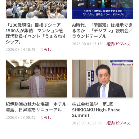
「100歳現役」目指すシニア
AI時代、「暗黙知」は継承でき
1500人が集結 マンション管
るのか 「デジブレ」説明会／
理代務員イベント「うぇるねす
ラウンドテーブル
シップ」
2026.08.03 15:15
経済/ビジネス
2026.08.04 10:48
くらし
紀伊勝浦の魅力を堪能 ホテル
株式会社識学 第1回
浦島、日昇館をリニューアル
SHIKIGAKU High-Phase
Summit
2026.08.03 09:41
くらし
2026.07.31 16:56
経済/ビジネス