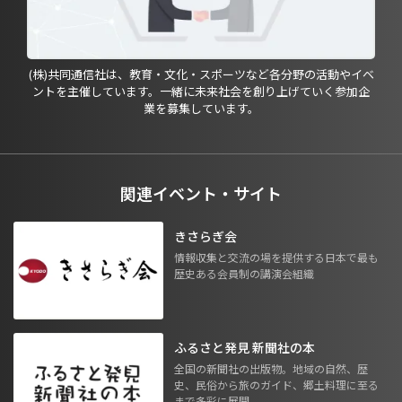
(株)共同通信社は、教育・文化・スポーツなど各分野の活動やイベ
ントを主催しています。一緒に未来社会を創り上げていく参加企
業を募集しています。
関連イベント・サイト
きさらぎ会
情報収集と交流の場を提供する日本で最も
歴史ある会員制の講演会組織
ふるさと発見 新聞社の本
全国の新聞社の出版物。地域の自然、歴
史、民俗から旅のガイド、郷土料理に至る
まで多彩に展開