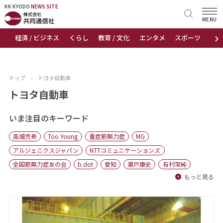
KK KYODO
KK KYODO
NEWS SITE
NEWS SITE
MENU
›
経済 / ビジネス
くらし
教育 / 文化
エンタメ
スポーツ
地
トップページ
お知らせ
トップ
›
トヨタ自動車
ニュース
トヨタ自動車
おすすめコンテンツ
いま注目のキーワード
高畑充希
Too Young
重症筋無力症
MG
出版物
アルジェニクスジャパン
NTTコミュニケーションズ
全国筋無力症友の会
b.dot
愛知
瀬戸康史
有村架純
会社概要
もっと見る