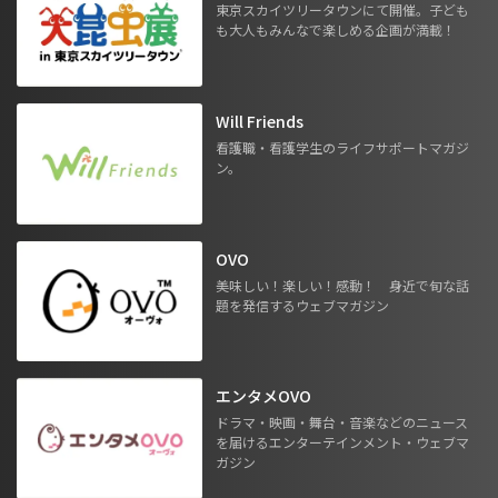
東京スカイツリータウンにて開催。子ども
も大人もみんなで楽しめる企画が満載！
Will Friends
看護職・看護学生のライフサポートマガジ
ン。
OVO
美味しい！楽しい！感動！ 身近で旬な話
題を発信するウェブマガジン
エンタメOVO
ドラマ・映画・舞台・音楽などのニュース
を届けるエンターテインメント・ウェブマ
ガジン