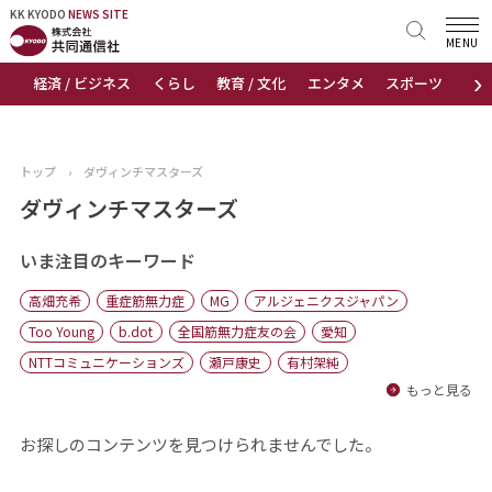
KK KYODO
KK KYODO
NEWS SITE
NEWS SITE
MENU
›
経済 / ビジネス
くらし
教育 / 文化
エンタメ
スポーツ
地
トップページ
お知らせ
トップ
›
ダヴィンチマスターズ
ニュース
ダヴィンチマスターズ
おすすめコンテンツ
いま注目のキーワード
高畑充希
重症筋無力症
MG
アルジェニクスジャパン
出版物
Too Young
b.dot
全国筋無力症友の会
愛知
NTTコミュニケーションズ
瀬戸康史
有村架純
会社概要
もっと見る
お探しのコンテンツを見つけられませんでした。