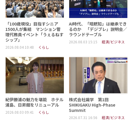
「100歳現役」目指すシニア
AI時代、「暗黙知」は継承でき
1500人が集結 マンション管
るのか 「デジブレ」説明会／
理代務員イベント「うぇるねす
ラウンドテーブル
シップ」
2026.08.03 15:15
経済/ビジネス
2026.08.04 10:48
くらし
紀伊勝浦の魅力を堪能 ホテル
株式会社識学 第1回
浦島、日昇館をリニューアル
SHIKIGAKU High-Phase
Summit
2026.08.03 09:41
くらし
2026.07.31 16:56
経済/ビジネス