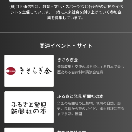
(株)共同通信社は、教育・文化・スポーツなど各分野の活動やイベ
ントを主催しています。一緒に未来社会を創り上げていく参加企
業を募集しています。
関連イベント・サイト
きさらぎ会
情報収集と交流の場を提供する日本で最も
歴史ある会員制の講演会組織
ふるさと発見 新聞社の本
全国の新聞社の出版物。地域の自然、歴
史、民俗から旅のガイド、郷土料理に至る
まで多彩に展開