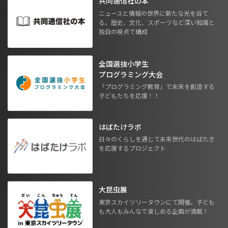
共同通信社の本
ニュースと情報の世界に新たな光を当て
る。歴史、文化、スポーツなど深い知識と
独自の視点で構成
全国選抜小学生
プログラミング大会
「プログラミング教育」で未来を創造する
子どもたちを応援！！
はばたけラボ
日々のくらしを通じて未来世代のはばたき
を応援するプロジェクト
大昆虫展
東京スカイツリータウンにて開催。子ども
も大人もみんなで楽しめる企画が満載！