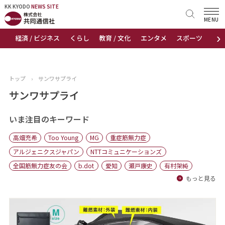
KK KYODO
KK KYODO
NEWS SITE
NEWS SITE
MENU
›
経済 / ビジネス
くらし
教育 / 文化
エンタメ
スポーツ
地
トップページ
お知らせ
トップ
›
サンワサプライ
ニュース
サンワサプライ
おすすめコンテンツ
いま注目のキーワード
高畑充希
Too Young
MG
重症筋無力症
出版物
アルジェニクスジャパン
NTTコミュニケーションズ
全国筋無力症友の会
b.dot
愛知
瀬戸康史
有村架純
会社概要
もっと見る