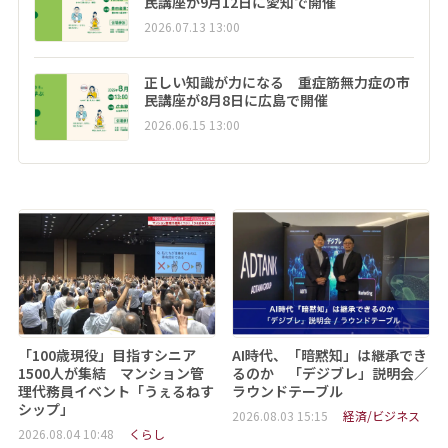
民講座が9月12日に愛知で開催
2026.07.13 13:00
正しい知識が力になる 重症筋無力症の市
民講座が8月8日に広島で開催
2026.06.15 13:00
「100歳現役」目指すシニア
AI時代、「暗黙知」は継承でき
1500人が集結 マンション管
るのか 「デジブレ」説明会／
理代務員イベント「うぇるねす
ラウンドテーブル
シップ」
2026.08.03 15:15
経済/ビジネス
2026.08.04 10:48
くらし