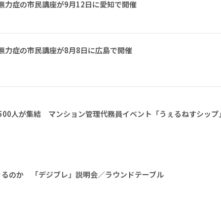
無力症の市民講座が9月12日に愛知で開催
無力症の市民講座が8月8日に広島で開催
1500人が集結 マンション管理代務員イベント「うぇるねすシップ
きるのか 「デジブレ」説明会／ラウンドテーブル