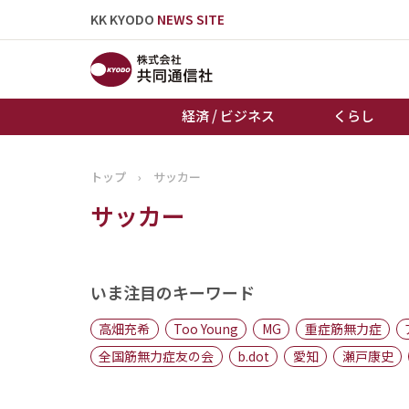
KK KYODO
NEWS SITE
経済 / ビジネス
くらし
トップ
›
サッカー
トップページ
サッカー
お知らせ
いま注目のキーワード
高畑充希
Too Young
MG
重症筋無力症
全国筋無力症友の会
b.dot
愛知
瀬戸康史