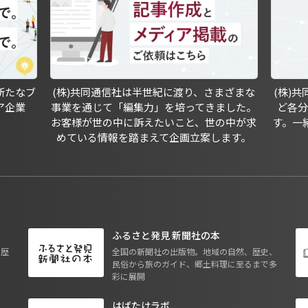
新たなブ
(株)共同通信社は半世紀に渡り、さまざまな
(株)
ア企業
事業を通じて「編集力」を培ってきました。
ど各
お客様が世の中に訴えたいこと、世の中が求
す。一
めている情報を踏まえて企画立案します。
ふるさと発見 新聞社の本
も歴
全国の新聞社の出版物。地域の自然、歴史、
民俗から旅のガイド、郷土料理に至るまで多
彩に展開
はばたけラボ