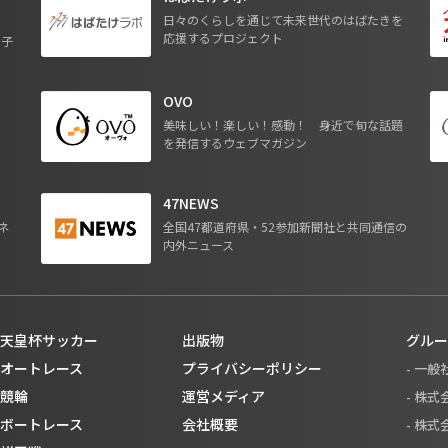
日々のくらしを通じて未来世代のはばたきを
応援するプロジェクト
る子
OVO
ジ
美味しい！楽しい！感動！ 身近で旬な話題
を発信するウェブマガジン
47NEWS
ネ
全国47都道府県・52参加新聞社と共同通信の
内外ニュース
天皇杯サッカー
出版物
グルー
オートレース
プライバシーポリシー
- 一
競輪
運営メディア
- 株
ボートレース
会社概要
- 株