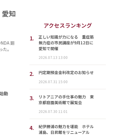
」 愛知
アクセスランキング
1.
正しい知識が力になる 重症筋
無力症の市民講座が9月12日に
DA 廻
愛知で開催
を行った。
2026.07.13 13:00
2.
円定期預金金利改定のお知らせ
2026.07.31 15:00
が始動
3.
リトアニアの手仕事の魅力 東
京都庭園美術館で展覧会
2026.07.30 11:01
4.
紀伊勝浦の魅力を堪能 ホテル
浦島、日昇館をリニューアル