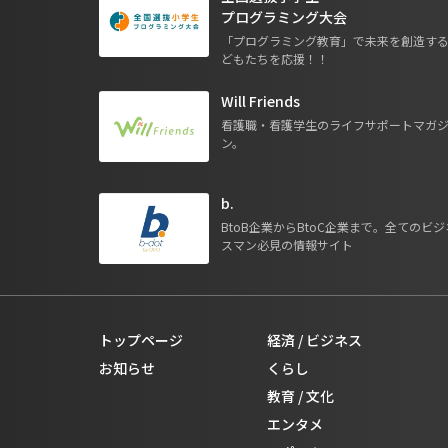
プログラミング大会
「プログラミング教育」で未来を創造す
どもたちを応援！！
Will Friends
看護職・看護学生のライフサポートマガ
ン。
b.
BtoB企業からBtoC企業まで。全てのビジ
スマン必見の情報サイト
トップページ
経済 / ビジネス
お知らせ
くらし
教育 / 文化
エンタメ