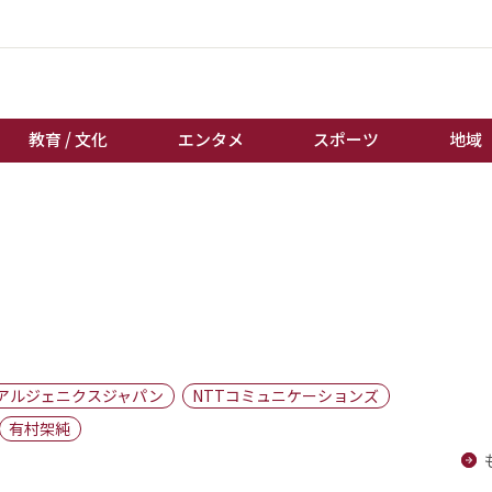
教育 / 文化
エンタメ
スポーツ
地域
経済 / ビジネス
誰もが輝いて働く社会へ
くらし
天皇杯サッカー
教育 / 文化
オートレース
エンタメ
競輪
スポーツ
ボートレース
地域
棋王戦
アルジェニクスジャパン
NTTコミュニケーションズ
キーパーソン
女流本因坊戦
有村架純