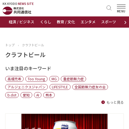
KK KYODO
KK KYODO
NEWS SITE
NEWS SITE
MENU
›
経済 / ビジネス
くらし
教育 / 文化
エンタメ
スポーツ
地
トップページ
お知らせ
トップ
›
クラフトビール
ニュース
クラフトビール
おすすめコンテンツ
いま注目のキーワード
高畑充希
Too Young
MG
重症筋無力症
出版物
アルジェニクスジャパン
LIFESTYLE
全国筋無力症友の会
b.dot
愛知
AI
熊本
会社概要
もっと見る