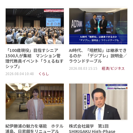
「100歳現役」目指すシニア
AI時代、「暗黙知」は継承でき
1500人が集結 マンション管
るのか 「デジブレ」説明会／
理代務員イベント「うぇるねす
ラウンドテーブル
シップ」
2026.08.03 15:15
経済/ビジネス
2026.08.04 10:48
くらし
紀伊勝浦の魅力を堪能 ホテル
株式会社識学 第1回
浦島、日昇館をリニューアル
SHIKIGAKU High-Phase