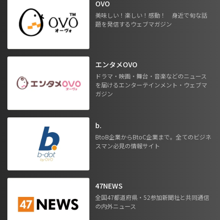
OVO
美味しい！楽しい！感動！ 身近で旬な話
題を発信するウェブマガジン
エンタメOVO
ドラマ・映画・舞台・音楽などのニュース
を届けるエンターテインメント・ウェブマ
ガジン
b.
BtoB企業からBtoC企業まで。全てのビジネ
スマン必見の情報サイト
47NEWS
全国47都道府県・52参加新聞社と共同通信
の内外ニュース