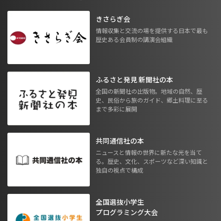
きさらぎ会
情報収集と交流の場を提供する日本で最も
歴史ある会員制の講演会組織
ふるさと発見 新聞社の本
全国の新聞社の出版物。地域の自然、歴
史、民俗から旅のガイド、郷土料理に至る
まで多彩に展開
共同通信社の本
ニュースと情報の世界に新たな光を当て
る。歴史、文化、スポーツなど深い知識と
独自の視点で構成
全国選抜小学生
プログラミング大会