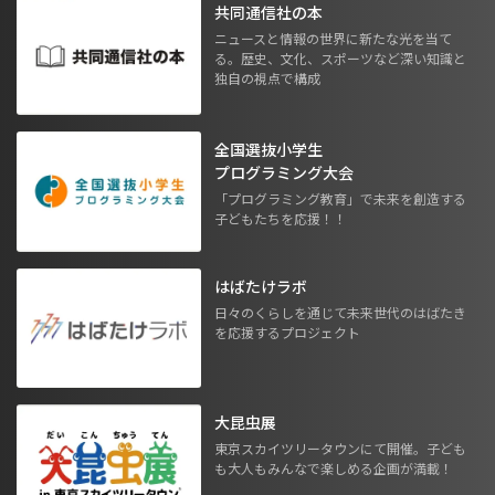
共同通信社の本
ニュースと情報の世界に新たな光を当て
る。歴史、文化、スポーツなど深い知識と
独自の視点で構成
全国選抜小学生
プログラミング大会
「プログラミング教育」で未来を創造する
子どもたちを応援！！
はばたけラボ
日々のくらしを通じて未来世代のはばたき
を応援するプロジェクト
大昆虫展
東京スカイツリータウンにて開催。子ども
も大人もみんなで楽しめる企画が満載！