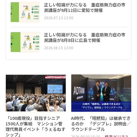
正しい知識が力になる 重症筋無力症の市
民講座が9月12日に愛知で開催
2026.07.13 13:00
正しい知識が力になる 重症筋無力症の市
民講座が8月8日に広島で開催
2026.06.15 13:00
「100歳現役」目指すシニア
AI時代、「暗黙知」は継承でき
1500人が集結 マンション管
るのか 「デジブレ」説明会／
理代務員イベント「うぇるねす
ラウンドテーブル
シップ」
2026.08.03 15:15
経済/ビジネス