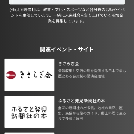
(株)共同通信社は、教育・文化・スポーツなど各分野の活動やイベ
ントを主催しています。一緒に未来社会を創り上げていく参加企
業を募集しています。
関連イベント・サイト
きさらぎ会
情報収集と交流の場を提供する日本で最も
歴史ある会員制の講演会組織
ふるさと発見 新聞社の本
全国の新聞社の出版物。地域の自然、歴
史、民俗から旅のガイド、郷土料理に至る
まで多彩に展開