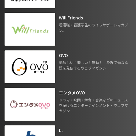
Will Friends
看護職・看護学生のライフサポートマガジ
ン。
OVO
美味しい！楽しい！感動！ 身近で旬な話
題を発信するウェブマガジン
エンタメOVO
ドラマ・映画・舞台・音楽などのニュース
を届けるエンターテインメント・ウェブマ
ガジン
b.