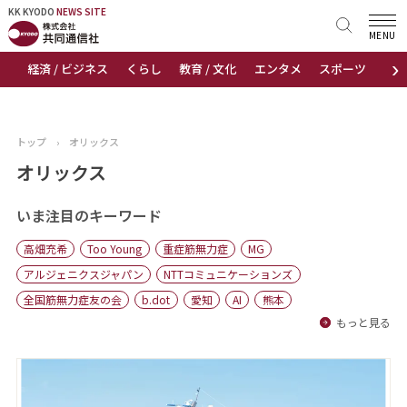
KK KYODO
KK KYODO
NEWS SITE
NEWS SITE
MENU
›
経済 / ビジネス
くらし
教育 / 文化
エンタメ
スポーツ
地
トップページ
お知らせ
トップ
›
オリックス
ニュース
オリックス
おすすめコンテンツ
いま注目のキーワード
高畑充希
Too Young
重症筋無力症
MG
出版物
アルジェニクスジャパン
NTTコミュニケーションズ
全国筋無力症友の会
b.dot
愛知
AI
熊本
会社概要
もっと見る