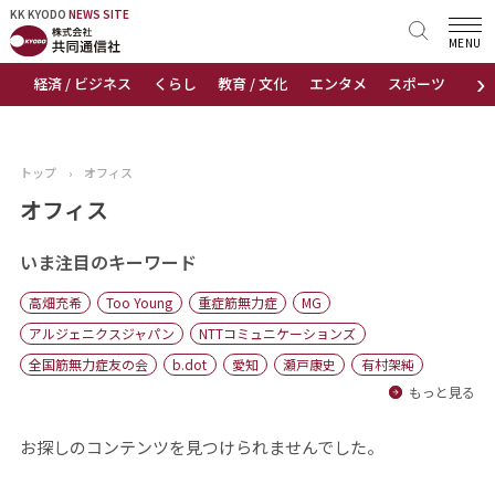
KK KYODO
KK KYODO
NEWS SITE
NEWS SITE
MENU
›
経済 / ビジネス
くらし
教育 / 文化
エンタメ
スポーツ
地
トップページ
お知らせ
トップ
›
オフィス
ニュース
オフィス
おすすめコンテンツ
いま注目のキーワード
高畑充希
Too Young
重症筋無力症
MG
出版物
アルジェニクスジャパン
NTTコミュニケーションズ
全国筋無力症友の会
b.dot
愛知
瀬戸康史
有村架純
会社概要
もっと見る
お探しのコンテンツを見つけられませんでした。