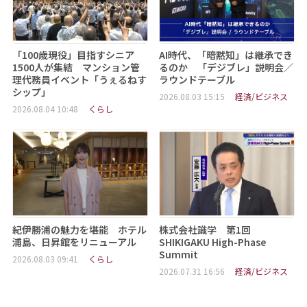
「100歳現役」目指すシニア
AI時代、「暗黙知」は継承でき
1500人が集結 マンション管
るのか 「デジブレ」説明会／
理代務員イベント「うぇるねす
ラウンドテーブル
シップ」
2026.08.03 15:15
経済/ビジネス
2026.08.04 10:48
くらし
紀伊勝浦の魅力を堪能 ホテル
株式会社識学 第1回
浦島、日昇館をリニューアル
SHIKIGAKU High-Phase
Summit
2026.08.03 09:41
くらし
2026.07.31 16:56
経済/ビジネス