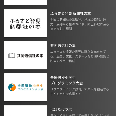
ふるさと発見 新聞社の本
全国の新聞社の出版物。地域の自然、歴
史、民俗から旅のガイド、郷土料理に至る
まで多彩に展開
共同通信社の本
ニュースと情報の世界に新たな光を当て
る。歴史、文化、スポーツなど深い知識と
独自の視点で構成
全国選抜小学生
プログラミング大会
「プログラミング教育」で未来を創造する
子どもたちを応援！！
はばたけラボ
日々のくらしを通じて未来世代のはばたき