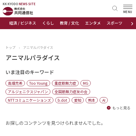
KK KYODO
KK KYODO
NEWS SITE
NEWS SITE
MENU
›
経済 / ビジネス
くらし
教育 / 文化
エンタメ
スポーツ
地
トップページ
お知らせ
トップ
›
アニマルパラダイス
ニュース
アニマルパラダイス
おすすめコンテンツ
いま注目のキーワード
高畑充希
Too Young
重症筋無力症
MG
出版物
アルジェニクスジャパン
全国筋無力症友の会
NTTコミュニケーションズ
b.dot
愛知
熊本
AI
会社概要
もっと見る
お探しのコンテンツを見つけられませんでした。