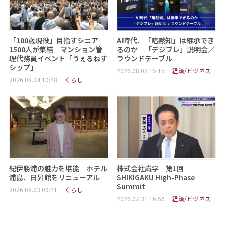
「100歳現役」目指すシニア
AI時代、「暗黙知」は継承でき
1500人が集結 マンション管
るのか 「デジブレ」説明会／
理代務員イベント「うぇるねす
ラウンドテーブル
シップ」
2026.08.03 15:15
経済/ビジネス
2026.08.04 10:48
くらし
紀伊勝浦の魅力を堪能 ホテル
株式会社識学 第1回
浦島、日昇館をリニューアル
SHIKIGAKU High-Phase
Summit
2026.08.03 09:41
くらし
2026.07.31 16:56
経済/ビジネス