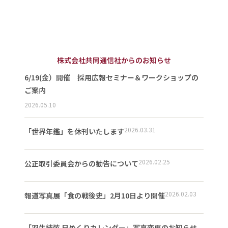
株式会社共同通信社からのお知らせ
6/19(金）開催 採用広報セミナー＆ワークショップの
ご案内
2026.05.10
2026.03.31
「世界年鑑」を休刊いたします
2026.02.25
公正取引委員会からの勧告について
2026.02.03
報道写真展「食の戦後史」2月10日より開催
「羽生結弦 日めくりカレンダー」写真変更のお知らせ