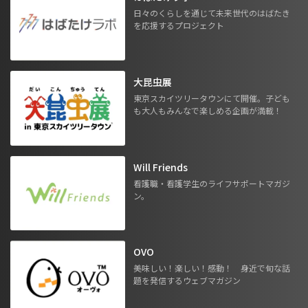
日々のくらしを通じて未来世代のはばたき
を応援するプロジェクト
大昆虫展
東京スカイツリータウンにて開催。子ども
も大人もみんなで楽しめる企画が満載！
Will Friends
看護職・看護学生のライフサポートマガジ
ン。
OVO
美味しい！楽しい！感動！ 身近で旬な話
題を発信するウェブマガジン