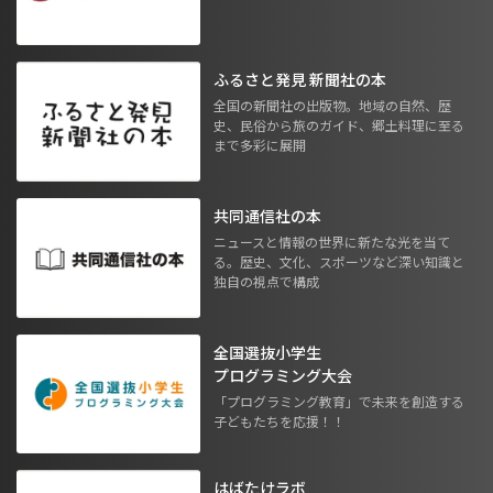
ふるさと発見 新聞社の本
全国の新聞社の出版物。地域の自然、歴
史、民俗から旅のガイド、郷土料理に至る
まで多彩に展開
共同通信社の本
ニュースと情報の世界に新たな光を当て
る。歴史、文化、スポーツなど深い知識と
独自の視点で構成
全国選抜小学生
プログラミング大会
「プログラミング教育」で未来を創造する
子どもたちを応援！！
はばたけラボ