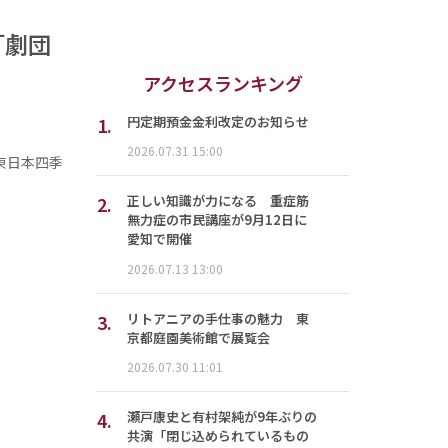
「劇団
アクセスランキング
1.
円定期預金金利改定のお知らせ
2026.07.31 15:00
R東日本四季
2.
正しい知識が力になる 重症筋
無力症の市民講座が9月12日に
愛知で開催
2026.07.13 13:00
3.
リトアニアの手仕事の魅力 東
京都庭園美術館で展覧会
2026.07.30 11:01
4.
瀬戸康史と有村架純が9年ぶりの
共演「閉じ込められているもの