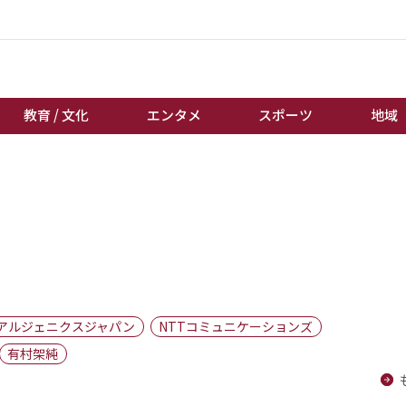
教育 / 文化
エンタメ
スポーツ
地域
経済 / ビジネス
誰もが輝いて働く社会へ
くらし
天皇杯サッカー
教育 / 文化
オートレース
エンタメ
競輪
スポーツ
ボートレース
地域
棋王戦
アルジェニクスジャパン
NTTコミュニケーションズ
キーパーソン
女流本因坊戦
有村架純