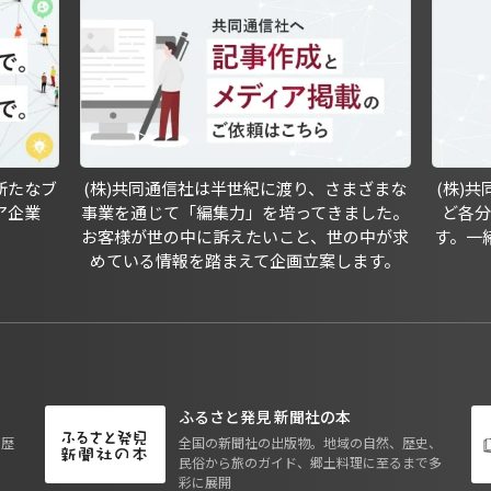
新たなブ
(株)共同通信社は半世紀に渡り、さまざまな
(株)
ア企業
事業を通じて「編集力」を培ってきました。
ど各
お客様が世の中に訴えたいこと、世の中が求
す。一
めている情報を踏まえて企画立案します。
ふるさと発見 新聞社の本
も歴
全国の新聞社の出版物。地域の自然、歴史、
民俗から旅のガイド、郷土料理に至るまで多
彩に展開