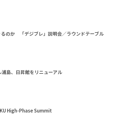
きるのか 「デジブレ」説明会／ラウンドテーブル
ル浦島、日昇館をリニューアル
High-Phase Summit