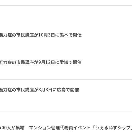
無力症の市民講座が10月3日に熊本で開催
無力症の市民講座が9月12日に愛知で開催
無力症の市民講座が8月8日に広島で開催
1500人が集結 マンション管理代務員イベント「うぇるねすシップ