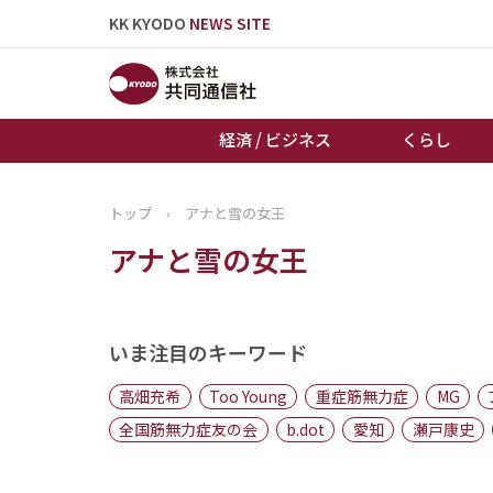
KK KYODO
NEWS SITE
経済 / ビジネス
くらし
トップ
›
アナと雪の女王
トップページ
アナと雪の女王
お知らせ
いま注目のキーワード
高畑充希
Too Young
重症筋無力症
MG
全国筋無力症友の会
b.dot
愛知
瀬戸康史