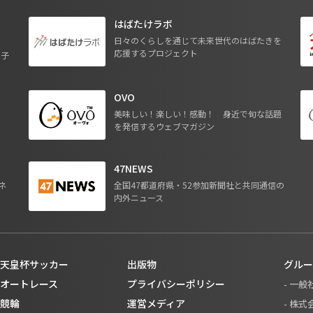
はばたけラボ
日々のくらしを通じて未来世代のはばたきを
応援するプロジェクト
る子
OVO
ジ
美味しい！楽しい！感動！ 身近で旬な話題
を発信するウェブマガジン
47NEWS
ネ
全国47都道府県・52参加新聞社と共同通信の
内外ニュース
天皇杯サッカー
出版物
グルー
オートレース
プライバシーポリシー
- 一
競輪
運営メディア
- 株