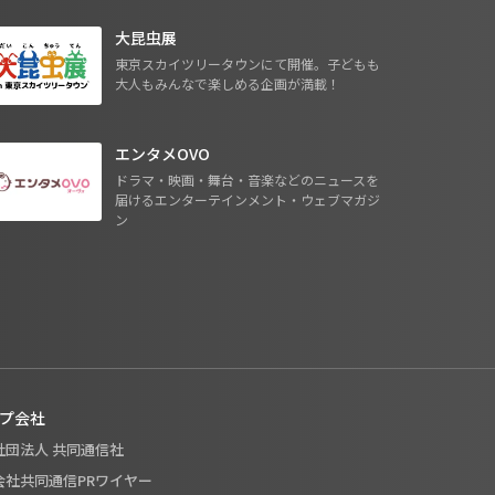
大昆虫展
東京スカイツリータウンにて開催。子どもも
大人もみんなで楽しめる企画が満載！
エンタメOVO
ドラマ・映画・舞台・音楽などのニュースを
届けるエンターテインメント・ウェブマガジ
ン
プ会社
般社団法人 共同通信社
式会社共同通信PRワイヤー