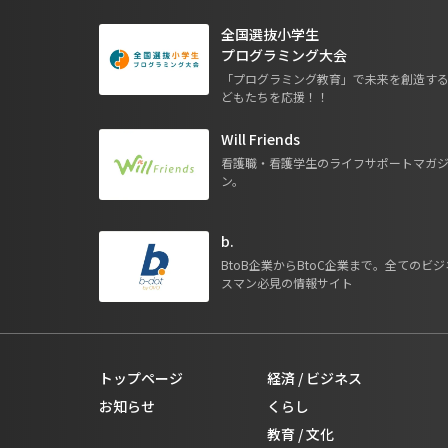
全国選抜小学生
プログラミング大会
「プログラミング教育」で未来を創造す
どもたちを応援！！
Will Friends
看護職・看護学生のライフサポートマガ
ン。
b.
BtoB企業からBtoC企業まで。全てのビジ
スマン必見の情報サイト
トップページ
経済 / ビジネス
お知らせ
くらし
教育 / 文化