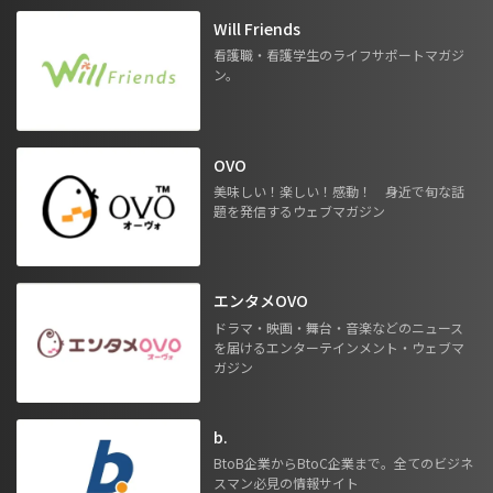
Will Friends
看護職・看護学生のライフサポートマガジ
ン。
OVO
美味しい！楽しい！感動！ 身近で旬な話
題を発信するウェブマガジン
エンタメOVO
ドラマ・映画・舞台・音楽などのニュース
を届けるエンターテインメント・ウェブマ
ガジン
b.
BtoB企業からBtoC企業まで。全てのビジネ
スマン必見の情報サイト