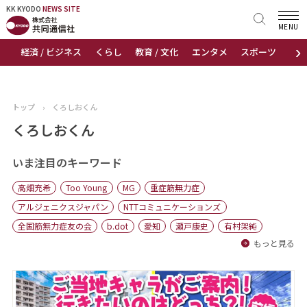
KK KYODO
KK KYODO
NEWS SITE
NEWS SITE
MENU
›
経済 / ビジネス
くらし
教育 / 文化
エンタメ
スポーツ
地
トップページ
お知らせ
トップ
›
くろしおくん
ニュース
くろしおくん
おすすめコンテンツ
いま注目のキーワード
高畑充希
Too Young
MG
重症筋無力症
出版物
アルジェニクスジャパン
NTTコミュニケーションズ
全国筋無力症友の会
b.dot
愛知
瀬戸康史
有村架純
会社概要
もっと見る