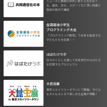
ニュースと情報の世界に新たな光を当て
る。歴史、文化、スポーツなど深い知識と
独自の視点で構成
全国選抜小学生
プログラミング大会
「プログラミング教育」で未来を創造する
子どもたちを応援！！
はばたけラボ
日々のくらしを通じて未来世代のはばたき
を応援するプロジェクト
大昆虫展
東京スカイツリータウンにて開催。子ども
も大人もみんなで楽しめる企画が満載！