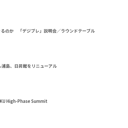
きるのか 「デジブレ」説明会／ラウンドテーブル
ル浦島、日昇館をリニューアル
High-Phase Summit