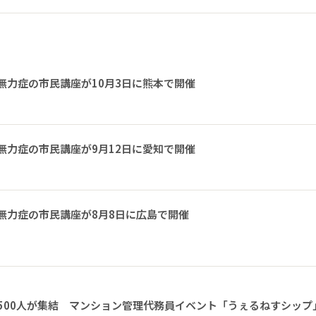
無力症の市民講座が10月3日に熊本で開催
無力症の市民講座が9月12日に愛知で開催
無力症の市民講座が8月8日に広島で開催
1500人が集結 マンション管理代務員イベント「うぇるねすシップ