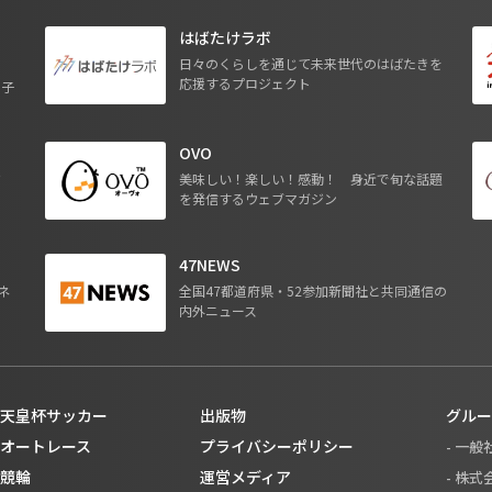
はばたけラボ
日々のくらしを通じて未来世代のはばたきを
応援するプロジェクト
る子
OVO
ジ
美味しい！楽しい！感動！ 身近で旬な話題
を発信するウェブマガジン
47NEWS
ネ
全国47都道府県・52参加新聞社と共同通信の
内外ニュース
天皇杯サッカー
出版物
グルー
オートレース
プライバシーポリシー
- 一
競輪
運営メディア
- 株