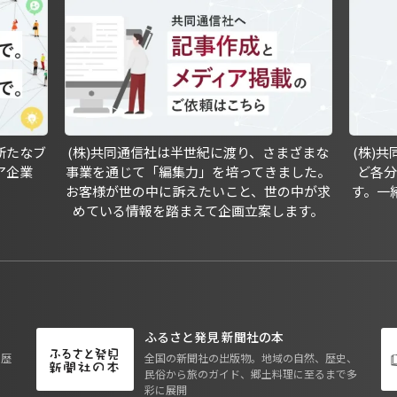
新たなブ
(株)共同通信社は半世紀に渡り、さまざまな
(株)
ア企業
事業を通じて「編集力」を培ってきました。
ど各
お客様が世の中に訴えたいこと、世の中が求
す。一
めている情報を踏まえて企画立案します。
ふるさと発見 新聞社の本
も歴
全国の新聞社の出版物。地域の自然、歴史、
民俗から旅のガイド、郷土料理に至るまで多
彩に展開