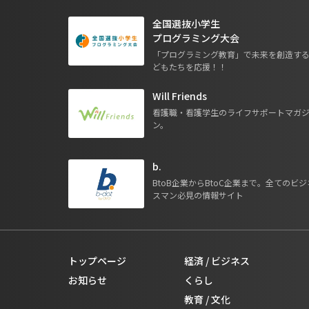
全国選抜小学生
プログラミング大会
「プログラミング教育」で未来を創造す
どもたちを応援！！
Will Friends
看護職・看護学生のライフサポートマガ
ン。
b.
BtoB企業からBtoC企業まで。全てのビジ
スマン必見の情報サイト
トップページ
経済 / ビジネス
お知らせ
くらし
教育 / 文化