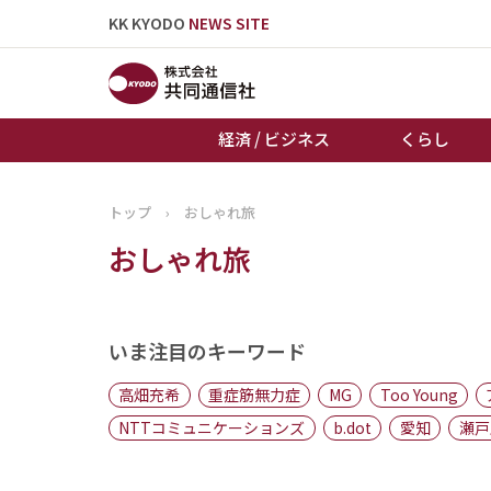
KK KYODO
NEWS SITE
経済 / ビジネス
くらし
トップ
›
おしゃれ旅
トップページ
おしゃれ旅
お知らせ
いま注目のキーワード
高畑充希
重症筋無力症
MG
Too Young
NTTコミュニケーションズ
b.dot
愛知
瀬戸