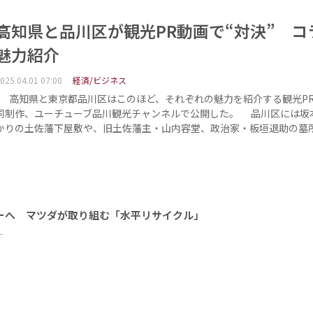
高知県と品川区が観光PR動画で“対決” コ
魅力紹介
025.04.01 07:00
経済/ビジネス
高知県と東京都品川区はこのほど、それぞれの魅力を紹介する観光P
同制作、ユーチューブ品川観光チャンネルで公開した。 品川区には坂
かりの土佐藩下屋敷や、旧土佐藩主・山内容堂、政治家・板垣退助の墓
ーへ マツダが取り組む「水平リサイクル」
ー