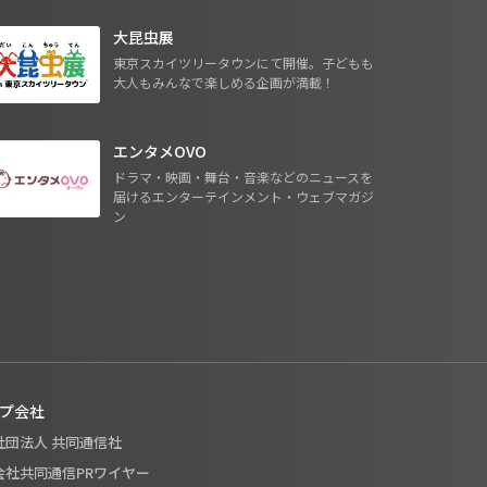
大昆虫展
東京スカイツリータウンにて開催。子どもも
大人もみんなで楽しめる企画が満載！
エンタメOVO
ドラマ・映画・舞台・音楽などのニュースを
届けるエンターテインメント・ウェブマガジ
ン
プ会社
般社団法人 共同通信社
式会社共同通信PRワイヤー