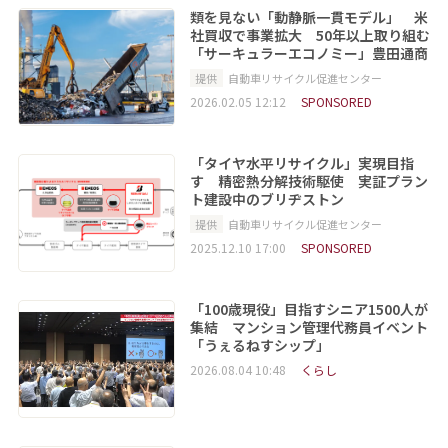
類を見ない「動静脈一貫モデル」 米
社買収で事業拡大 50年以上取り組む
「サーキュラーエコノミー」豊田通商
提供
自動車リサイクル促進センター
2026.02.05 12:12
SPONSORED
「タイヤ水平リサイクル」実現目指
す 精密熱分解技術駆使 実証プラン
ト建設中のブリヂストン
提供
自動車リサイクル促進センター
2025.12.10 17:00
SPONSORED
「100歳現役」目指すシニア1500人が
集結 マンション管理代務員イベント
「うぇるねすシップ」
2026.08.04 10:48
くらし