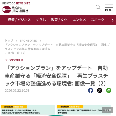
KK KYODO
KK KYODO
NEWS SITE
NEWS SITE
MENU
›
経済 / ビジネス
くらし
教育 / 文化
エンタメ
スポーツ
地
トップページ
お知らせ
トップ
›
SPONSORED
›
「アクションプラン」をアップデート 自動車産業守る「経済安全保障」 再生プ
ニュース
ラスチック市場の整備進める環境省
›
画像一覧（2）
SPONSORED
おすすめコンテンツ
「アクションプラン」をアップデート 自動
出版物
車産業守る「経済安全保障」 再生プラスチ
ック市場の整備進める環境省: 画像一覧（2）
会社概要
2026.05.22 10:53
3
/
8