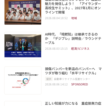
魅力を発信しよう！ 「アイランダー
高校生サミット」、2027年1月にオン
ラインで開催
2026.08.04 10:52
地域
AI時代、「暗黙知」は継承できるの
か 「デジブレ」説明会／ラウンドテ
ーブル
2026.08.03 15:15
経済/ビジネス
損傷バンパーを新品のバンパーへ マ
ツダが取り組む「水平リサイクル」
提供
自動車リサイクル促進センター
2026.08.06 14:12
SPONSORED
正しい知識が力になる 重症筋無力症