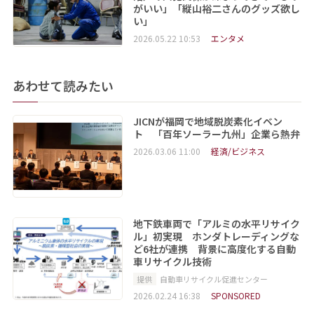
がいい」「縦山裕二さんのグッズ欲し
い」
2026.05.22 10:53
エンタメ
あわせて読みたい
JICNが福岡で地域脱炭素化イベン
ト 「百年ソーラー九州」企業ら熱弁
2026.03.06 11:00
経済/ビジネス
地下鉄車両で「アルミの水平リサイク
ル」初実現 ホンダトレーディングな
ど6社が連携 背景に高度化する自動
車リサイクル技術
提供
自動車リサイクル促進センター
2026.02.24 16:38
SPONSORED