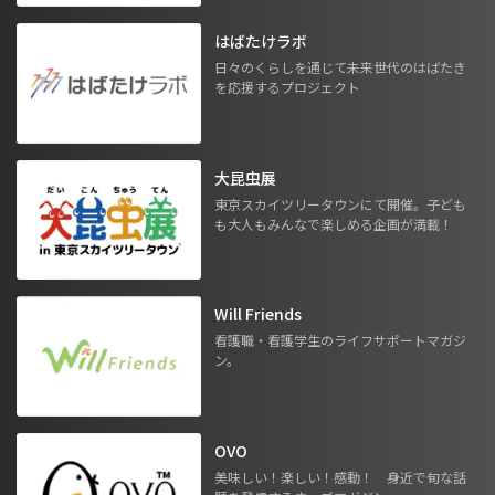
はばたけラボ
日々のくらしを通じて未来世代のはばたき
を応援するプロジェクト
大昆虫展
東京スカイツリータウンにて開催。子ども
も大人もみんなで楽しめる企画が満載！
Will Friends
看護職・看護学生のライフサポートマガジ
ン。
OVO
美味しい！楽しい！感動！ 身近で旬な話