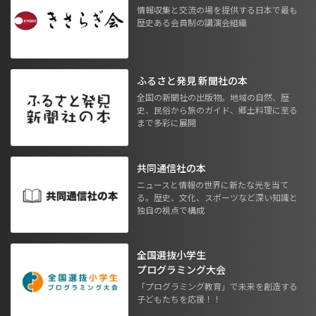
情報収集と交流の場を提供する日本で最も
歴史ある会員制の講演会組織
ふるさと発見 新聞社の本
全国の新聞社の出版物。地域の自然、歴
史、民俗から旅のガイド、郷土料理に至る
まで多彩に展開
共同通信社の本
ニュースと情報の世界に新たな光を当て
る。歴史、文化、スポーツなど深い知識と
独自の視点で構成
全国選抜小学生
プログラミング大会
「プログラミング教育」で未来を創造する
子どもたちを応援！！