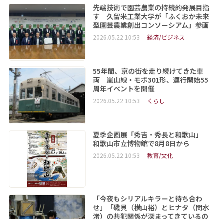
先端技術で園芸農業の持続的発展目指
す 久留米工業大学が「ふくおか未来
型園芸農業創出コンソーシアム」参画
2026.05.22 10:53
経済/ビジネス
55年間、京の街を走り続けてきた車
両 嵐山線・モボ301形、運行開始55
周年イベントを開催
2026.05.22 10:53
くらし
夏季企画展「秀吉・秀長と和歌山」
和歌山市立博物館で8月8日から
2026.05.22 10:53
教育/文化
「今夜もシリアルキラーと待ち合わ
せ」「磯貝（横山裕）とヒナタ（関水
渚）の共犯関係が深まってきているの