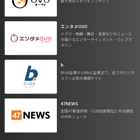
題を発信するウェブマガジン
エンタメOVO
ドラマ・映画・舞台・音楽などのニュース
を届けるエンターテインメント・ウェブマ
ガジン
b.
BtoB企業からBtoC企業まで。全てのビジネ
スマン必見の情報サイト
47NEWS
全国47都道府県・52参加新聞社と共同通信
の内外ニュース