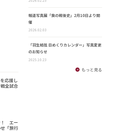
2026.02.25
報道写真展「食の戦後史」2月10日より開
催
2026.02.03
「羽生結弦 日めくりカレンダー」写真変更
のお知らせ
2025.10.23
もっと見る
手を応援し
ン戦全試合
で！ エー
わせ「旅行