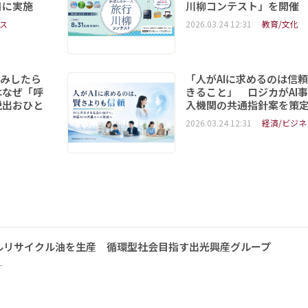
日に実施
川柳コンテスト」を開催
ス
2026.03.24 12:31
教育/文化
読みしたら
「人がAIに求めるのは信
はなぜ「呼
きること」 ロジカがAI
脱出おひと
入機関の共通指針案を策
2026.03.24 12:31
経済/ビジネ
ルリサイクル油を生産 循環型社会目指す出光興産グループ
ー