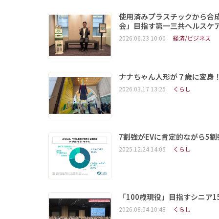
使用済みプラスチックから合
会」目指す第一三共ヘルスケ
2026.06.23 10:00
経済/ビジネス
ナナちゃん人形が７歳に変身
2026.03.17 13:25
くらし
7割強がEVに肯定的ながら5
2025.12.24 14:05
くらし
「100歳現役」目指すシニア
2026.08.04 10:48
くらし