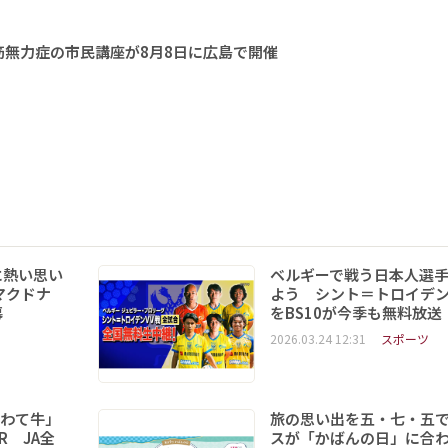
無力症の市民講座が8月8日に広島で開催
に熱い思い
ベルギーで戦う日本人選
マクドナ
よう シント＝トロイデ
幕
をBS10が今季も無料放送
2026.03.24 12:31
スポーツ
いわて牛」
旅の思い出を五・七・五
R JA全
スが「かばんの日」に合