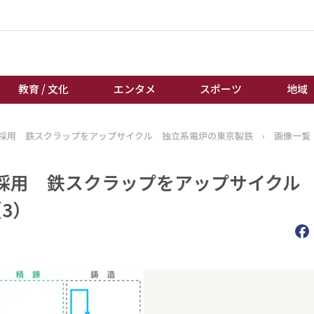
教育 / 文化
エンタメ
スポーツ
地域
採用 鉄スクラップをアップサイクル 独立系電炉の東京製鉄
›
画像一覧
経済 / ビジネス
誰もが輝いて働く社会へ
くらし
天皇杯サッカー
採用 鉄スクラップをアップサイクル
教育 / 文化
オートレース
3）
エンタメ
競輪
スポーツ
ボートレース
地域
棋王戦
キーパーソン
女流本因坊戦