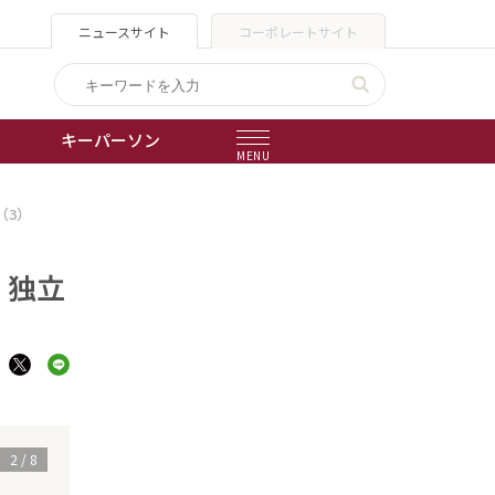
ニュースサイト
コーポレートサイト
キーパーソン
MENU
（3）
出版物
会社概要
 独立
3
/
8