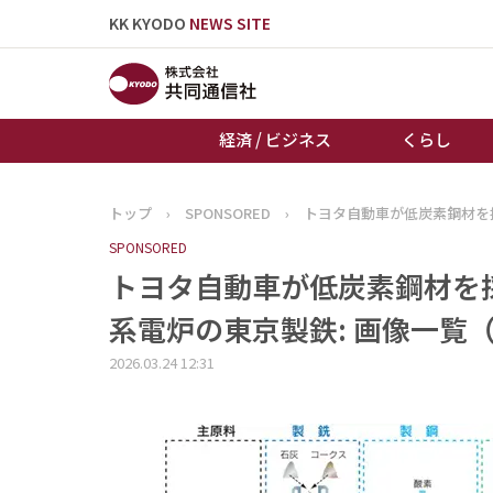
KK KYODO
NEWS SITE
経済 / ビジネス
くらし
トップ
›
SPONSORED
›
トヨタ自動車が低炭素鋼材を
トップページ
SPONSORED
お知らせ
トヨタ自動車が低炭素鋼材を
系電炉の東京製鉄: 画像一覧（
2026.03.24 12:31