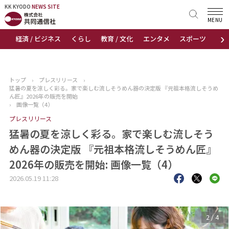
KK KYODO
KK KYODO
NEWS SITE
NEWS SITE
MENU
›
経済 / ビジネス
くらし
教育 / 文化
エンタメ
スポーツ
地
トップページ
お知らせ
トップ
›
プレスリリース
›
猛暑の夏を涼しく彩る。家で楽しむ流しそうめん器の決定版 『元祖本格流しそうめ
ニュース
ん匠』2026年の販売を開始
›
画像一覧（4）
プレスリリース
おすすめコンテンツ
猛暑の夏を涼しく彩る。家で楽しむ流しそう
出版物
めん器の決定版 『元祖本格流しそうめん匠』
2026年の販売を開始: 画像一覧（4）
会社概要
2026.05.19 11:28
3
/
4