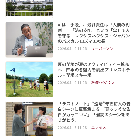
AIは「手段」、最終責任は「人間の判
断」 「法の支配」という「傘」で人
を守る レクシスネクシス・ジャパン
のパスカル ロズィエ社長
2026.05.19 11:28
キーパーソン
夏の苗場が夏のアクティビティー拡充
へ 四季の各魅力を創出プリンスホテ
ル・苗場スキー場
2026.05.19 11:28
経済/ビジネス
「ラストノート」“澄晴”寺西拓人の告
白シーンに反響集まる 「真っすぐな告
白がカッコいい」「最高のシーンをあ
りがとう」
2026.05.19 11:28
エンタメ