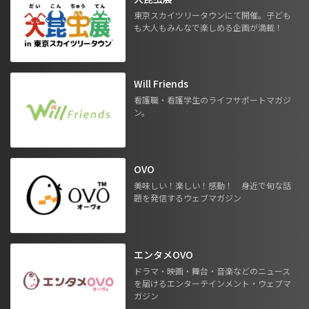
東京スカイツリータウンにて開催。子ども
も大人もみんなで楽しめる企画が満載！
Will Friends
看護職・看護学生のライフサポートマガジ
ン。
OVO
美味しい！楽しい！感動！ 身近で旬な話
題を発信するウェブマガジン
エンタメOVO
ドラマ・映画・舞台・音楽などのニュース
を届けるエンターテインメント・ウェブマ
ガジン