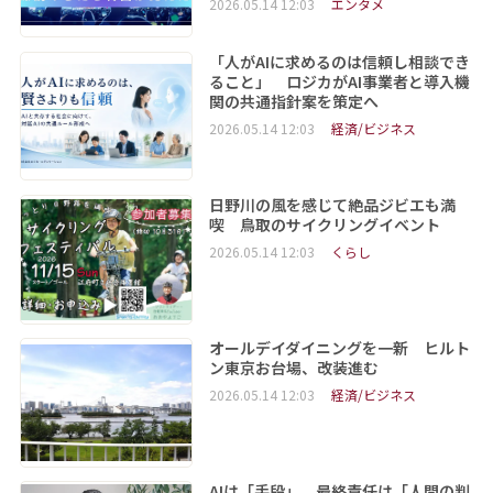
2026.05.14 12:03
エンタメ
「人がAIに求めるのは信頼し相談でき
ること」 ロジカがAI事業者と導入機
関の共通指針案を策定へ
2026.05.14 12:03
経済/ビジネス
日野川の風を感じて絶品ジビエも満
喫 鳥取のサイクリングイベント
2026.05.14 12:03
くらし
オールデイダイニングを一新 ヒルト
ン東京お台場、改装進む
2026.05.14 12:03
経済/ビジネス
AIは「手段」、最終責任は「人間の判