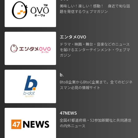
美味しい！楽しい！感動！ 身近で旬な話
題を発信するウェブマガジン
エンタメOVO
ドラマ・映画・舞台・音楽などのニュース
を届けるエンターテインメント・ウェブマ
ガジン
b.
BtoB企業からBtoC企業まで。全てのビジネ
スマン必見の情報サイト
47NEWS
全国47都道府県・52参加新聞社と共同通信
の内外ニュース