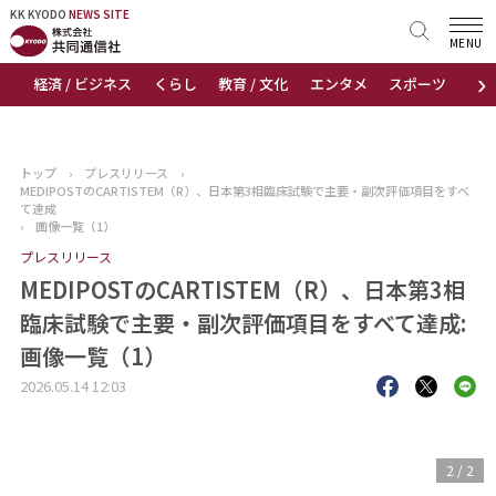
KK KYODO
KK KYODO
NEWS SITE
NEWS SITE
MENU
›
経済 / ビジネス
くらし
教育 / 文化
エンタメ
スポーツ
地
トップページ
お知らせ
トップ
›
プレスリリース
›
MEDIPOSTのCARTISTEM（R）、日本第3相臨床試験で主要・副次評価項目をすべ
ニュース
て達成
›
画像一覧（1）
プレスリリース
おすすめコンテンツ
MEDIPOSTのCARTISTEM（R）、日本第3相
出版物
臨床試験で主要・副次評価項目をすべて達成:
画像一覧（1）
会社概要
2026.05.14 12:03
1
/
2