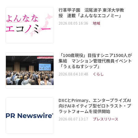
行革甲子園 沼尾波子 東洋大学教
授 連載「よんななエコノミー」
2026.08.05 16:36
地域
「100歳現役」目指すシニア1500人が
集結 マンション管理代務員イベント
「うぇるねすシップ」
2026.08.04 10:48
くらし
DXCとPrimary、エンタープライズAI
向けAIネイティブ型ゼロトラスト・プ
ラットフォームを提供開始
2026.08.07 13:17
プレスリリース