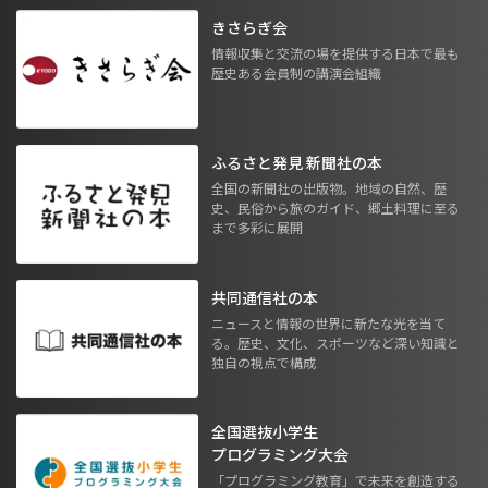
きさらぎ会
情報収集と交流の場を提供する日本で最も
歴史ある会員制の講演会組織
ふるさと発見 新聞社の本
全国の新聞社の出版物。地域の自然、歴
史、民俗から旅のガイド、郷土料理に至る
まで多彩に展開
共同通信社の本
ニュースと情報の世界に新たな光を当て
る。歴史、文化、スポーツなど深い知識と
独自の視点で構成
全国選抜小学生
プログラミング大会
「プログラミング教育」で未来を創造する