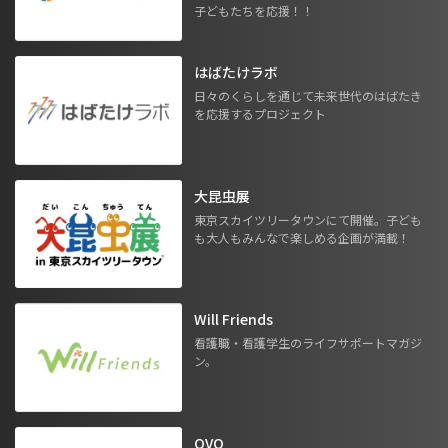
子どもたちを応援！！
はばたけラボ
日々のくらしを通じて未来世代のはばたき
を応援するプロジェクト
大昆虫展
東京スカイツリータウンにて開催。子ども
も大人もみんなで楽しめる企画が満載！
Will Friends
看護職・看護学生のライフサポートマガジ
ン。
OVO