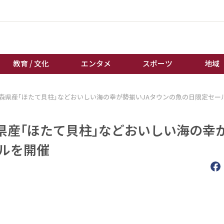
教育 / 文化
エンタメ
スポーツ
地域
青森県産｢ほたて貝柱｣などおいしい海の幸が勢揃いJAタウンの魚の日限定セー
経済 / ビジネス
誰もが輝いて働く社会へ
くらし
天皇杯サッカー
県産｢ほたて貝柱｣などおいしい海の幸
教育 / 文化
オートレース
ルを開催
エンタメ
競輪
スポーツ
ボートレース
地域
棋王戦
キーパーソン
女流本因坊戦