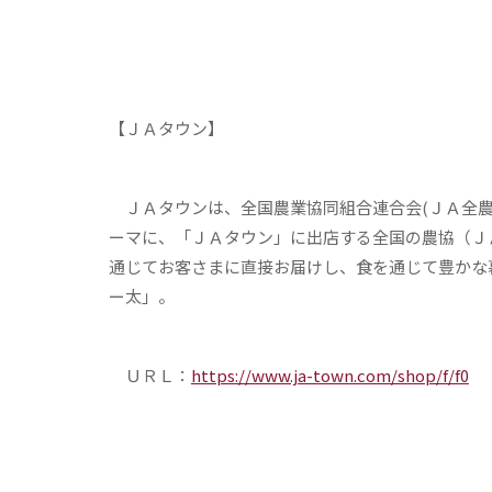
【ＪＡタウン】
ＪＡタウンは、全国農業協同組合連合会(ＪＡ全農
ーマに、「ＪＡタウン」に出店する全国の農協（Ｊ
通じてお客さまに直接お届けし、食を通じて豊かな
ー太」。
ＵＲＬ：
https://www.ja-town.com/shop/f/f0