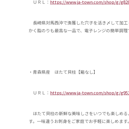
ＵＲＬ：
https://www.ja-town.com/shop/g/g820
長崎県対馬西沖で漁獲した穴子を活き〆して加工
かく脂のりも最高な一品で、電子レンジの簡単調理
・青森県産 ほたて貝柱【箱なし】
ＵＲＬ：
https://www.ja-town.com/shop/g/g95
ほたて貝柱の新鮮な美味しさをいつでも楽しめる
す。一味違うお刺身をご家庭でお手軽に楽しめます