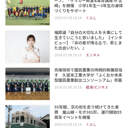
ープ、「サッカー教室&食育講座 in 宮
崎」を開催 小学1年生～3年生の身体
づくりをサポート
2026.05.08 18:16
くらし
福原遥「自分の大切な人を大事にして
生きていこうと思いました」【インタ
ビュー】『あの星が降る丘で、君とま
た出会いたい。』
2026.05.08 18:16
エンタメ
先端技術で園芸農業の持続的発展目指
す 久留米工業大学が「ふくおか未来
型園芸農業創出コンソーシアム」参画
2026.05.08 18:16
経済/ビジネス
55年間、京の街を走り続けてきた車
両 嵐山線・モボ301形、運行開始55
周年イベントを開催
2026.05.08 18:16
くらし