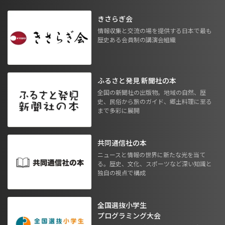
きさらぎ会
情報収集と交流の場を提供する日本で最も
歴史ある会員制の講演会組織
ふるさと発見 新聞社の本
全国の新聞社の出版物。地域の自然、歴
史、民俗から旅のガイド、郷土料理に至る
まで多彩に展開
共同通信社の本
ニュースと情報の世界に新たな光を当て
る。歴史、文化、スポーツなど深い知識と
独自の視点で構成
全国選抜小学生
プログラミング大会