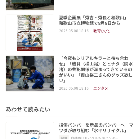
夏季企画展「秀吉・秀長と和歌山」
和歌山市立博物館で8月8日から
2026.05.08 18:16
教育/文化
「今夜もシリアルキラーと待ち合わ
せ」「磯貝（横山裕）とヒナタ（関水
渚）の共犯関係が深まってきているの
がいい」「縦山裕二さんのグッズ欲し
い」
2026.05.08 18:16
エンタメ
あわせて読みたい
損傷バンパーを新品のバンパーへ マ
ツダが取り組む「水平リサイクル」
提供
自動車リサイクル促進センター