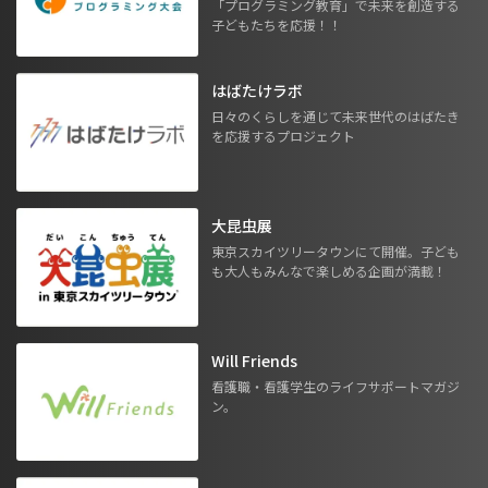
「プログラミング教育」で未来を創造する
子どもたちを応援！！
はばたけラボ
日々のくらしを通じて未来世代のはばたき
を応援するプロジェクト
大昆虫展
東京スカイツリータウンにて開催。子ども
も大人もみんなで楽しめる企画が満載！
Will Friends
看護職・看護学生のライフサポートマガジ
ン。