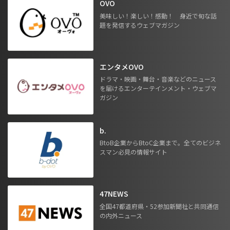
OVO
美味しい！楽しい！感動！ 身近で旬な話
題を発信するウェブマガジン
エンタメOVO
ドラマ・映画・舞台・音楽などのニュース
を届けるエンターテインメント・ウェブマ
ガジン
b.
BtoB企業からBtoC企業まで。全てのビジネ
スマン必見の情報サイト
47NEWS
全国47都道府県・52参加新聞社と共同通信
の内外ニュース