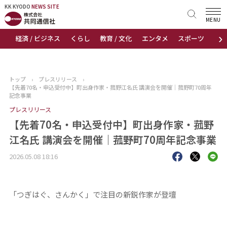
KK KYODO
KK KYODO
NEWS SITE
NEWS SITE
MENU
›
経済 / ビジネス
くらし
教育 / 文化
エンタメ
スポーツ
地
トップページ
お知らせ
トップ
›
プレスリリース
›
【先着70名・申込受付中】町出身作家・菰野江名氏 講演会を開催｜菰野町70周年
ニュース
記念事業
プレスリリース
おすすめコンテンツ
【先着70名・申込受付中】町出身作家・菰野
江名氏 講演会を開催｜菰野町70周年記念事業
出版物
2026.05.08 18:16
会社概要
「つぎはぐ、さんかく」で注目の新鋭作家が登壇