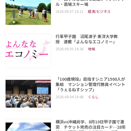
ル・苗場スキー場
2026.08.07 10:21
経済/ビジネス
行革甲子園 沼尾波子 東洋大学教
授 連載「よんななエコノミー」
2026.08.05 16:36
地域
「100歳現役」目指すシニア1500人が
集結 マンション管理代務員イベント
「うぇるねすシップ」
2026.08.04 10:48
くらし
横浜vs沖縄尚学、8月10日甲子園で激
突 チケット完売の注目カード…28年