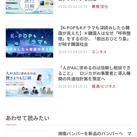
2026.03.04 10:32
教育/文化
【K-POPもKドラマも深読みしたら韓
国が見えた】＃韓国人はなぜ「呼称整
理」をするのか、「脱出おひとり島」
が映す韓国社会
2026.03.04 10:32
エンタメ
「人がAIに求めるのは信頼し相談でき
ること」 ロジカがAI事業者と導入機
関の共通指針案を策定へ
2026.03.04 10:32
経済/ビジネス
あわせて読みたい
損傷バンパーを新品のバンパーへ マ