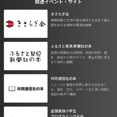
関連イベント・サイト
きさらぎ会
情報収集と交流の場を提供する日本で最も
歴史ある会員制の講演会組織
ふるさと発見 新聞社の本
全国の新聞社の出版物。地域の自然、歴
史、民俗から旅のガイド、郷土料理に至る
まで多彩に展開
共同通信社の本
ニュースと情報の世界に新たな光を当て
る。歴史、文化、スポーツなど深い知識と
独自の視点で構成
全国選抜小学生
プログラミング大会