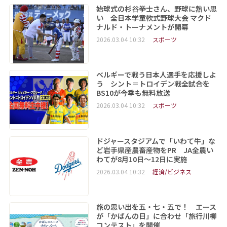
始球式の杉谷拳士さん、野球に熱い思
い 全日本学童軟式野球大会 マクド
ナルド・トーナメントが開幕
2026.03.04 10:32
スポーツ
ベルギーで戦う日本人選手を応援しよ
う シント＝トロイデン戦全試合を
BS10が今季も無料放送
2026.03.04 10:32
スポーツ
ドジャースタジアムで「いわて牛」な
ど岩手県産農畜産物をPR JA全農い
わてが8月10日～12日に実施
2026.03.04 10:32
経済/ビジネス
旅の思い出を五・七・五で！ エース
が「かばんの日」に合わせ「旅行川柳
コンテスト」を開催