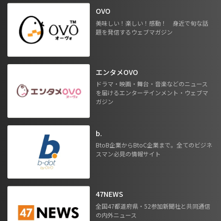
OVO
美味しい！楽しい！感動！ 身近で旬な話
題を発信するウェブマガジン
エンタメOVO
ドラマ・映画・舞台・音楽などのニュース
を届けるエンターテインメント・ウェブマ
ガジン
b.
BtoB企業からBtoC企業まで。全てのビジネ
スマン必見の情報サイト
47NEWS
全国47都道府県・52参加新聞社と共同通信
の内外ニュース