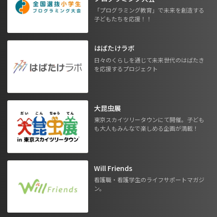
「プログラミング教育」で未来を創造する
子どもたちを応援！！
はばたけラボ
日々のくらしを通じて未来世代のはばたき
を応援するプロジェクト
大昆虫展
東京スカイツリータウンにて開催。子ども
も大人もみんなで楽しめる企画が満載！
Will Friends
看護職・看護学生のライフサポートマガジ
ン。