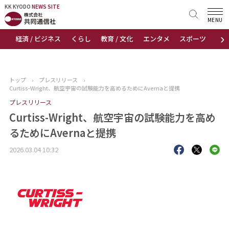
KK KYODO
KK KYODO
NEWS SITE
NEWS SITE
MENU
›
経済 / ビジネス
くらし
教育 / 文化
エンタメ
スポーツ
地
トップページ
お知らせ
トップ
›
プレスリリース
›
Curtiss-Wright、航空宇宙の試験能力を高めるためにAvernaと提携
ニュース
プレスリリース
Curtiss-Wright、航空宇宙の試験能力を高め
おすすめコンテンツ
るためにAvernaと提携
出版物
2026.03.04 10:32
会社概要