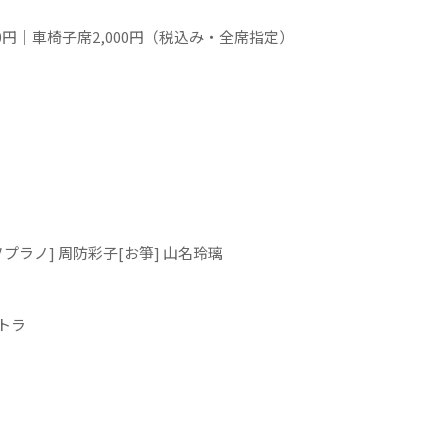
,000円｜車椅子席2,000円（税込み・全席指定）
ソプラノ] 周防彩子[お箏] 山名玲璃
トラ