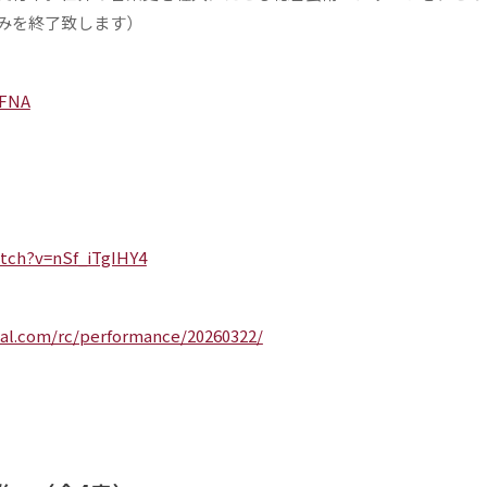
みを終了致します）
CFNA
tch?v=nSf_iTgIHY4
ival.com/rc/performance/20260322/