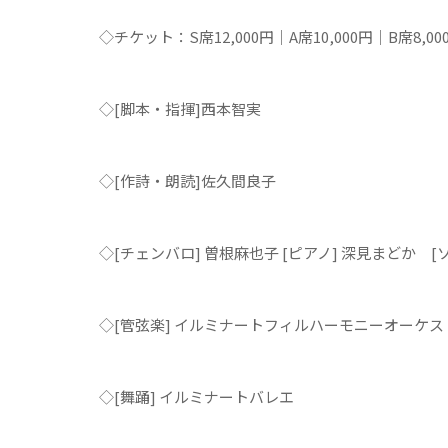
◇チケット：S席12,000円｜A席10,000円｜B席8
◇[脚本・指揮]西本智実
◇[作詩・朗読]佐久間良子
◇[チェンバロ] 曽根麻也子 [ピアノ] 深見まどか [
◇[管弦楽] イルミナートフィルハーモニーオーケス
◇[舞踊] イルミナートバレエ