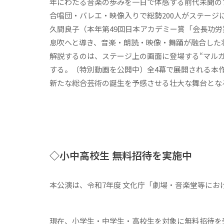
年にわたる音楽の歩みを一日で体感する前代未聞の
合唱団・バレエ・映像入りで総勢200人がステー
久間良子（本年第49回日本アカデミー賞「会長功
息吹へと導き、音楽・朗読・映像・舞踊が融合した
解説するのは、ステージ上の画面に登場する“マル
する。（特別動画を公開中）全4幕で展開される本
新たな総合芸術の誕生を予感させる壮大な舞台とな
◇
小中高校生 無料招待を実施中
本公演は、令和7年度 文化庁「劇場・音楽堂等に
現在、小学生・中学生・高校生を対象に無料招待を