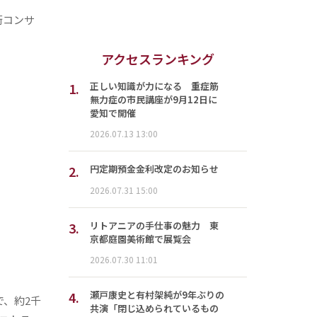
術コンサ
アクセスランキング
1.
正しい知識が力になる 重症筋
無力症の市民講座が9月12日に
愛知で開催
2026.07.13 13:00
2.
円定期預金金利改定のお知らせ
2026.07.31 15:00
3.
リトアニアの手仕事の魅力 東
京都庭園美術館で展覧会
2026.07.30 11:01
4.
瀬戸康史と有村架純が9年ぶりの
、約2千
共演「閉じ込められているもの