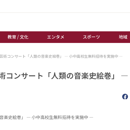
教育 / 文化
エンタメ
スポーツ
地域
芸術コンサート「人類の音楽史絵巻」 ― 小中高校生無料招待を実施中 ―
経済 / ビジネス
誰もが輝いて働く社会へ
くらし
天皇杯サッカー
術コンサート「人類の音楽史絵巻」 ―
教育 / 文化
オートレース
エンタメ
競輪
スポーツ
ボートレース
地域
棋王戦
キーパーソン
女流本因坊戦
音楽史絵巻」
―
小中高校生無料招待を実施中 ―