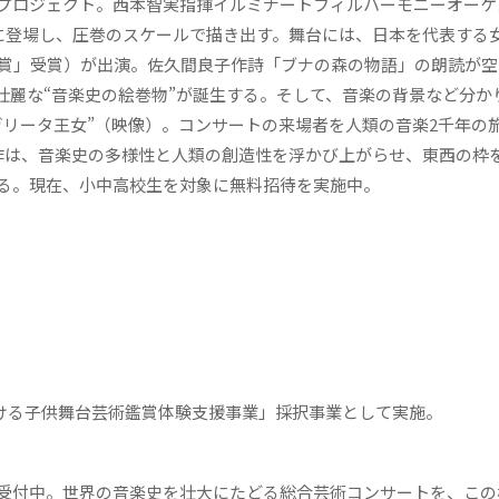
プロジェクト。西本智実指揮イルミナートフィルハーモニーオーケ
ジに登場し、圧巻のスケールで描き出す。舞台には、日本を代表する
労賞」受賞）が出演。佐久間良子作詩「ブナの森の物語」の朗読が空
壮麗な“音楽史の絵巻物”が誕生する。そして、音楽の背景など分か
ガリータ王女”（映像）。コンサートの来場者を人類の音楽2千年の
作は、音楽史の多様性と人類の創造性を浮かび上がらせ、東西の枠
る。現在、小中高校生を対象に無料招待を実施中。
おける子供舞台芸術鑑賞体験支援事業」採択事業として実施。
受付中。世界の音楽史を壮大にたどる総合芸術コンサートを、この