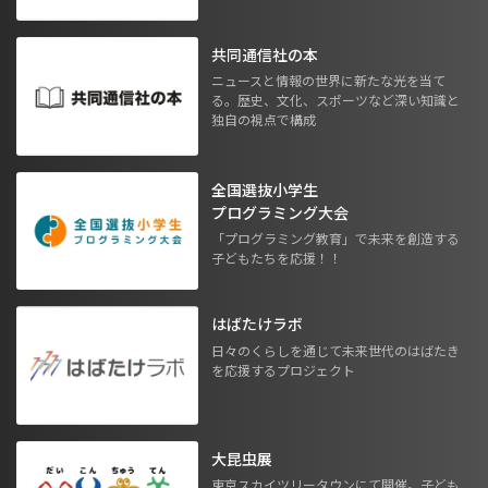
共同通信社の本
ニュースと情報の世界に新たな光を当て
る。歴史、文化、スポーツなど深い知識と
独自の視点で構成
全国選抜小学生
プログラミング大会
「プログラミング教育」で未来を創造する
子どもたちを応援！！
はばたけラボ
日々のくらしを通じて未来世代のはばたき
を応援するプロジェクト
大昆虫展
東京スカイツリータウンにて開催。子ども