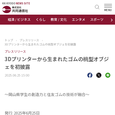
KK KYODO
KK KYODO
NEWS SITE
NEWS SITE
MENU
›
経済 / ビジネス
くらし
教育 / 文化
エンタメ
スポーツ
地
トップページ
お知らせ
トップ
›
プレスリリース
›
3Dプリンターから生まれたゴムの桃型オブジェを初披露
ニュース
プレスリリース
3Dプリンターから生まれたゴムの桃型オブジ
おすすめコンテンツ
ェを初披露
出版物
2025.06.25 15:00
会社概要
～岡山県学生の創造力と住友ゴムの技術が融合～
発行: 2025年6月25日