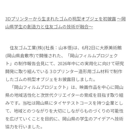
3D
プリンターから生まれたゴムの桃型オブジェを初披露
～岡
山県学生の創造力と住友ゴムの技術が融合～
住友ゴム工業(株)(社長：山本悟)は、6月2日に大原美術館
(岡山県倉敷市)で開催された、「岡山フィルムプロジェク
ト」の制作報告会見にて、2026年中にの実用化に向けて研究
開発に取り組んでいる３Dプリンター造形用ゴム材料で制作
したゴムの桃型オブジェをお披露目しました。
「岡山フィルムプロジェクト」は、映画作品を中心に岡山
県の地域活性化と次世代クリエイターの育成を目指す取り組
みです。当社は岡山県にタイヤテストコースを持つ企業とし
て、地域とのつながりを大切にしながらものづくりの可能性
を広げていくことを目的に、岡山県の学生のアイデアへ技術
協力を行いました。