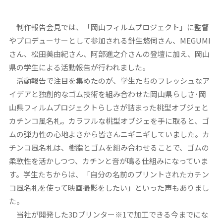
制作報告会見では、「岡山フィルムプロジェクト」に監督
やプロデューサーとして参加される針生悠伺さん、MEGUMI
さん、松田美由紀さん、阿部進之介さんの登壇に加え、岡山
県の学生による活動報告が行われました。
活動報告で注目を集めたのが、学生たちのフレッシュなア
イデアと独創的なゴム技術を組み合わせた岡山県らしさ･岡
山県フィルムプロジェクトらしさが詰まった桃型オブジェと
カチンコ風名札。カラフルな桃型オブジェを手に取ると、ゴ
ムの弾力性の心地よさから皆さんニギニギしていました。カ
チンコ風名札は、樹脂とゴムを組み合わせることで、ゴムの
柔軟性を活かしつつ、カチンと音が鳴る仕組みになっていま
す。学生たちからは、「自分の名前のプリントされたカチン
コ風名札を使って映画撮影をしたい」といった声もありまし
た。
当社が開発した3Dプリンター※1で加工できる今までにな