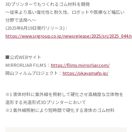
3Dプリンターでもつくれるゴム材料を開発
～従来より高い復元性と耐久性、ロボットや医療など幅広い
分野で活用へ～
(2025年6月19日発行リリース)：
https://www.srigroup.co.jp/newsrelease/2025/sri/2025_044.
■公式WEBサイト
MIRRORLIAR FILMS：
https://films.mirrorliar.com/
岡山フィルムプロジェクト：
https://okayamafp.jp/
※1 液体材料に紫外線を照射して硬化させ高精度な立体物を
造形する光造形式3Dプリンターにおいて
※2 紫外線照射により短時間で硬化する液体のゴム材料