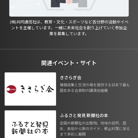
(株)共同通信社は、教育・文化・スポーツなど各分野の活動やイベ
ントを主催しています。一緒に未来社会を創り上げていく参加企
業を募集しています。
関連イベント・サイト
きさらぎ会
情報収集と交流の場を提供する日本で最も
歴史ある会員制の講演会組織
ふるさと発見 新聞社の本
全国の新聞社の出版物。地域の自然、歴
史、民俗から旅のガイド、郷土料理に至る
まで多彩に展開