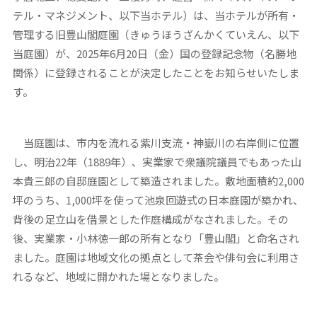
テル・マネジメント、以下当ホテル）は、当ホテルが所有・
管理する旧豊山閣庭園（きゅうほうざんかくていえん、以下
当庭園）が、2025年6月20日（金）国の登録記念物（名勝地
関係）に登録されることが決定したことをお知らせいたしま
す。
当庭園は、市内を流れる紫川支流・神嶽川の右岸側に位置
し、明治22年（1889年）、実業家で衆議院議員でもあった山
本貴三郎の自邸庭園として築造されました。敷地面積約2,000
坪のうち、1,000坪を使って池泉回遊式の日本庭園が築かれ、
背後の足立山を借景とした作庭構成がなされました。その
後、実業家・小林徳一郎の所有となり「豊山閣」と命名され
ました。庭園は地域文化の拠点として茶会や俳句会に利用さ
れるなど、地域に開かれた場となりました。