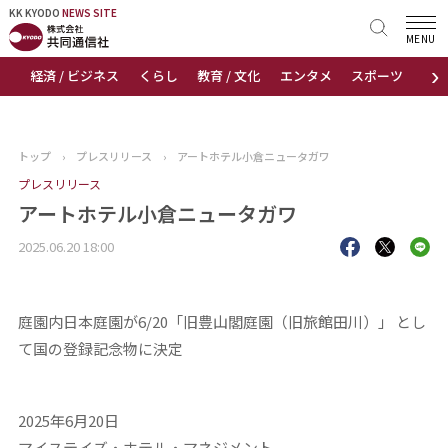
KK KYODO
KK KYODO
NEWS SITE
NEWS SITE
MENU
›
経済 / ビジネス
くらし
教育 / 文化
エンタメ
スポーツ
地
トップページ
お知らせ
トップ
›
プレスリリース
›
アートホテル小倉ニュータガワ
ニュース
プレスリリース
アートホテル小倉ニュータガワ
おすすめコンテンツ
2025.06.20 18:00
出版物
庭園内日本庭園が6/20「旧豊山閣庭園（旧旅館田川）」 とし
会社概要
て国の登録記念物に決定
2025年6月20日
マイステイズ・ホテル・マネジメント