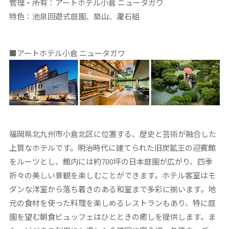
管理・所有：アートホテル小倉 ニュータガワ
特色：池泉回遊式庭園、築山、瀧石組
■アートホテル小倉 ニュータガワ
福岡県北九州市小倉北区に位置する、歴史と芸術が融合した
上質なホテルです。明治時代に建てられた旧炭鉱王の迎賓館
をルーツとし、館内には約700坪の日本庭園が広がり、四季
折々の美しい景観を楽しむことができます。ホテル客室はモ
ダンな洋室から落ち着きのある和室まで多彩に揃います。地
元の食材を使った料理を楽しめるレストランもあり、特に庭
園を望む朝食ビュッフェはひとときの癒しを提供します。ま