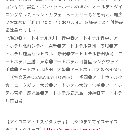
ョンなど、宴会・バンケットホールのほか、オールデイダイ
ニングやレストラン・カフェ・ベーカリーなどを備え、幅広
いお客様にご利用いただいております。 ※施設により付帯設
備は異なります。
北海道❶
アートホテル旭川
青森❷
アートホテル青森、アー
トホテル弘前シティ
岩手❶
アートホテル盛岡
茨城
❶アー
トホテル鹿島セントラル
新潟❷
アートホテル新潟駅前、ア
ートホテル上越
東京❶
アートホテル日暮里 ラングウッド
千葉❶
アートホテル成田
大阪❶
アートホテル大阪ベイタワ
ー
（空庭温泉OSAKA BAY TOWER） 福岡❶
アートホテル小
倉ニュータガワ
大分❶
アートホテル大分
宮崎❶
アートホ
テル宮崎
鹿児島❶
アートホテル鹿児島
沖縄❶
アートホテ
ル石垣島
【アイコニア・ホスピタリティ】
（6/30までマイステイズ・
ホテル・グループ）
https://www.mystays.com/