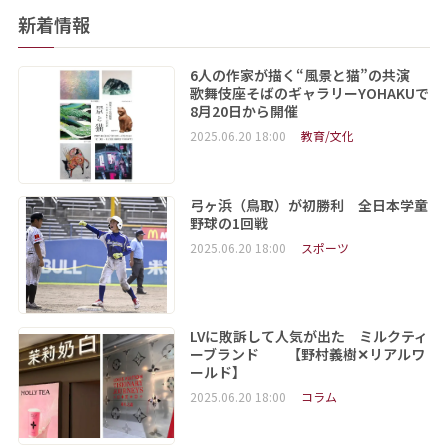
新着情報
6人の作家が描く“風景と猫”の共演
歌舞伎座そばのギャラリーYOHAKUで
8月20日から開催
2025.06.20 18:00
教育/文化
弓ヶ浜（鳥取）が初勝利 全日本学童
野球の1回戦
2025.06.20 18:00
スポーツ
LVに敗訴して人気が出た ミルクティ
ーブランド 【野村義樹✕リアルワ
ールド】
2025.06.20 18:00
コラム