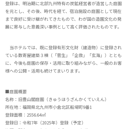
登録は、明治期に北部九州特有の炭鉱経営者が造営した庭園
を元とし、その後、時代を経て、宿泊施設の庭園として現在
まで良好に受け継がれてきたもので、わが国の造園文化の発
展に寄与した意義深い事例として高く評価されたものです。
当ホテルでは、既に登録有形文化財（建造物）に登録され
ている数寄屋建築３棟（「菅生」「企救」「玄海」）ととも
に、今後も庭園の保存・活用に取り組みながら、一般のお客
様への公開・活用も続けてまいります。
■
庭園概要
名称：旧豊山閣庭園（きゅうほうざんかくていえん）
所在地：福岡県北九州市小倉北区船場町9番1
登録面積：2556.64㎡
登録日：令和7年（2025年）登録（予定）