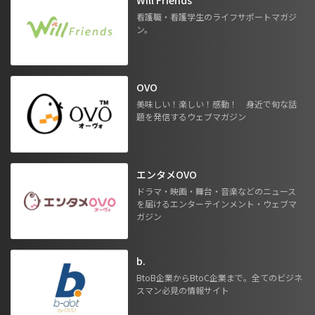
Will Friends
看護職・看護学生のライフサポートマガジ
ン。
OVO
美味しい！楽しい！感動！ 身近で旬な話
題を発信するウェブマガジン
エンタメOVO
ドラマ・映画・舞台・音楽などのニュース
を届けるエンターテインメント・ウェブマ
ガジン
b.
BtoB企業からBtoC企業まで。全てのビジネ
スマン必見の情報サイト