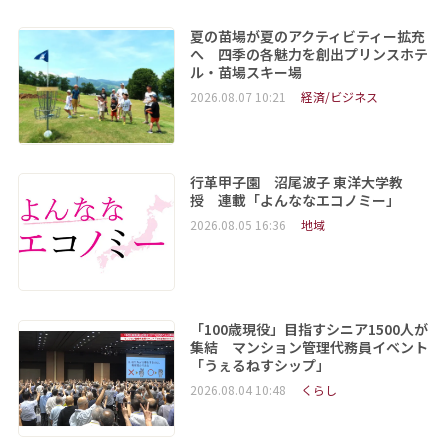
夏の苗場が夏のアクティビティー拡充
へ 四季の各魅力を創出プリンスホテ
ル・苗場スキー場
2026.08.07 10:21
経済/ビジネス
行革甲子園 沼尾波子 東洋大学教
授 連載「よんななエコノミー」
2026.08.05 16:36
地域
「100歳現役」目指すシニア1500人が
集結 マンション管理代務員イベント
「うぇるねすシップ」
2026.08.04 10:48
くらし