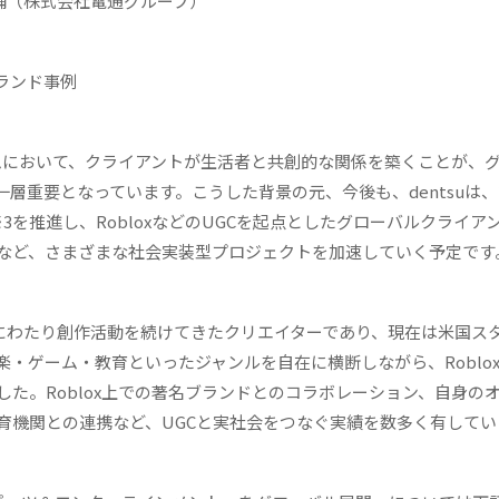
秀輔（株式会社電通グループ）
ブランド事例
ォームにおいて、クライアントが生活者と共創的な関係を築くことが、
重要となっています。こうした背景の元、今後も、dentsuは、20
ェクト※3を推進し、RobloxなどのUGCを起点としたグローバルクライアン
など、さまざまな社会実装型プロジェクトを加速していく予定です
以上にわたり創作活動を続けてきたクリエイターであり、現在は米国ス
・ゲーム・教育といったジャンルを自在に横断しながら、Roblo
た。Roblox上での著名ブランドとのコラボレーション、自身の
育機関との連携など、UGCと実社会をつなぐ実績を数多く有してい