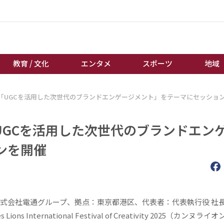
教育 / 文化
エンタメ
スポーツ
地域
「UGCを活用した次世代のブランドエンゲージメント」をテーマにセッショ
経済 / ビジネス
誰もが輝いて働く社会へ
くらし
天皇杯サッカー
UGCを活用した次世代のブランドエン
教育 / 文化
オートレース
ンを開催
エンタメ
競輪
スポーツ
ボートレース
地域
棋王戦
キーパーソン
女流本因坊戦
株式会社電通グループ、拠点：東京都港区、代表者：代表執行役 社長
 International Festival of Creativity 2025（カンヌライ