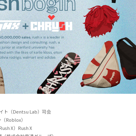
イト（Dentsu Lab）司会
Roblox）
X）Rush X