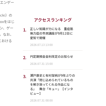
ドエンゲー
cki）の
アクセスランキング
loxをはじ
ン、ゲー
1.
正しい知識が力になる 重症筋
無力症の市民講座が9月12日に
。なお、
愛知で開催
における
2026.07.13 13:00
2.
円定期預金金利改定のお知らせ
2026.07.31 15:00
3.
瀬戸康史と有村架純が9年ぶりの
共演「閉じ込められているもの
を解き放ってくれる作品にな
る」 舞台「キュー」【インタ
ビュー】
2026.07.31 08:00