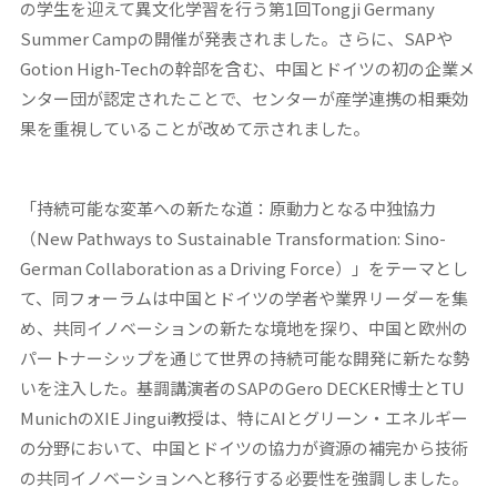
の学生を迎えて異文化学習を行う第1回Tongji Germany
Summer Campの開催が発表されました。さらに、SAPや
Gotion High-Techの幹部を含む、中国とドイツの初の企業メ
ンター団が認定されたことで、センターが産学連携の相乗効
果を重視していることが改めて示されました。
「持続可能な変革への新たな道：原動力となる中独協力
（New Pathways to Sustainable Transformation: Sino-
German Collaboration as a Driving Force）」をテーマとし
て、同フォーラムは中国とドイツの学者や業界リーダーを集
め、共同イノベーションの新たな境地を探り、中国と欧州の
パートナーシップを通じて世界の持続可能な開発に新たな勢
いを注入した。基調講演者のSAPのGero DECKER博士とTU
MunichのXIE Jingui教授は、特にAIとグリーン・エネルギー
の分野において、中国とドイツの協力が資源の補完から技術
の共同イノベーションへと移行する必要性を強調しました。