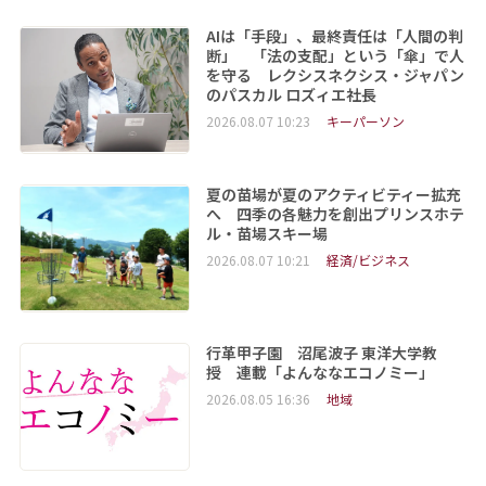
AIは「手段」、最終責任は「人間の判
断」 「法の支配」という「傘」で人
を守る レクシスネクシス・ジャパン
のパスカル ロズィエ社長
2026.08.07 10:23
キーパーソン
夏の苗場が夏のアクティビティー拡充
へ 四季の各魅力を創出プリンスホテ
ル・苗場スキー場
2026.08.07 10:21
経済/ビジネス
行革甲子園 沼尾波子 東洋大学教
授 連載「よんななエコノミー」
2026.08.05 16:36
地域