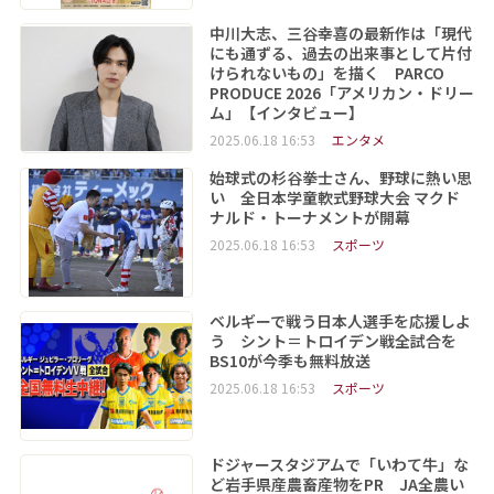
中川大志、三谷幸喜の最新作は「現代
にも通ずる、過去の出来事として片付
けられないもの」を描く PARCO
PRODUCE 2026「アメリカン・ドリー
ム」【インタビュー】
2025.06.18 16:53
エンタメ
始球式の杉谷拳士さん、野球に熱い思
い 全日本学童軟式野球大会 マクド
ナルド・トーナメントが開幕
2025.06.18 16:53
スポーツ
ベルギーで戦う日本人選手を応援しよ
う シント＝トロイデン戦全試合を
BS10が今季も無料放送
2025.06.18 16:53
スポーツ
ドジャースタジアムで「いわて牛」な
ど岩手県産農畜産物をPR JA全農い