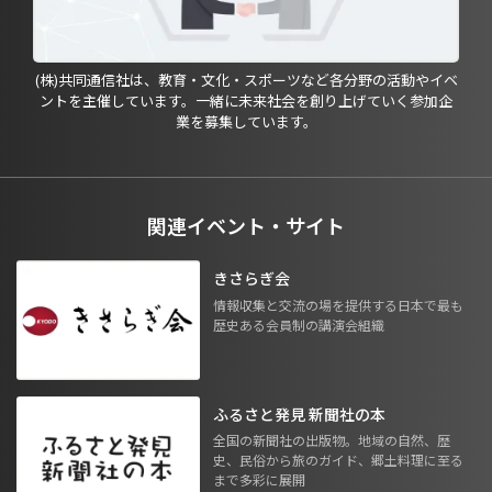
(株)共同通信社は、教育・文化・スポーツなど各分野の活動やイベ
ントを主催しています。一緒に未来社会を創り上げていく参加企
業を募集しています。
関連イベント・サイト
きさらぎ会
情報収集と交流の場を提供する日本で最も
歴史ある会員制の講演会組織
ふるさと発見 新聞社の本
全国の新聞社の出版物。地域の自然、歴
史、民俗から旅のガイド、郷土料理に至る
まで多彩に展開