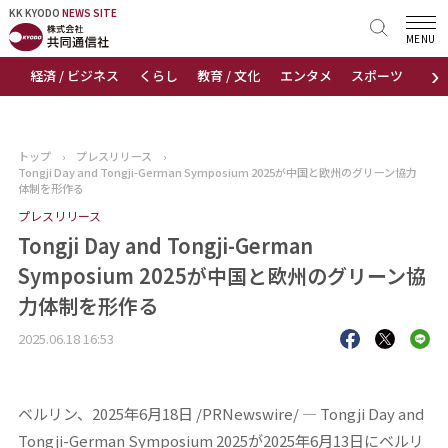
KK KYODO
KK KYODO
NEWS SITE
NEWS SITE
MENU
›
経済 / ビジネス
くらし
教育 / 文化
エンタメ
スポーツ
地
トップページ
お知らせ
トップ
›
プレスリリース
›
Tongji Day and Tongji-German Symposium 2025が中国と欧州のグリーン協力
ニュース
体制を形作る
プレスリリース
おすすめコンテンツ
Tongji Day and Tongji-German
Symposium 2025が中国と欧州のグリーン協
出版物
力体制を形作る
会社概要
2025.06.18 16:53
ベルリン、2025年6月18日 /PRNewswire/ — Tongji Day and
Tongji-German Symposium 2025が2025年6月13日にベルリ