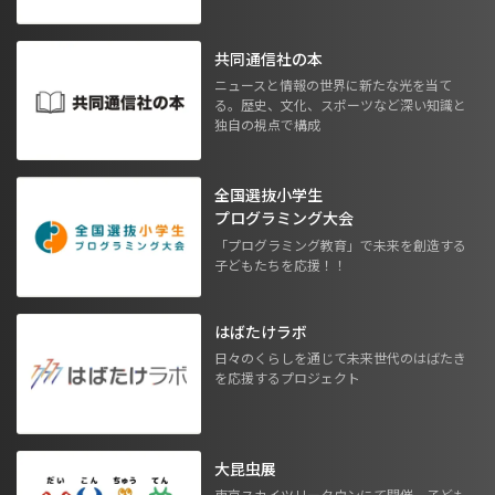
共同通信社の本
ニュースと情報の世界に新たな光を当て
る。歴史、文化、スポーツなど深い知識と
独自の視点で構成
全国選抜小学生
プログラミング大会
「プログラミング教育」で未来を創造する
子どもたちを応援！！
はばたけラボ
日々のくらしを通じて未来世代のはばたき
を応援するプロジェクト
大昆虫展
東京スカイツリータウンにて開催。子ども